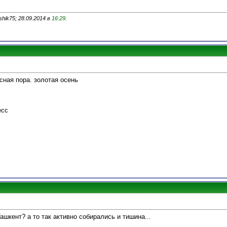
hik75; 28.09.2014 в
16:29
.
асная пора. золотая осень
есс
ашкент? а то так активно собирались и тишина...