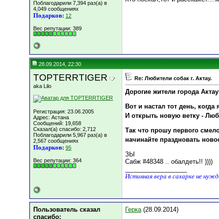
Поблагодарили 7,394 раз(а) в
4,049 сообщениях
Подарков:
12
Вес репутации:
389
28.09.2014, 22:30
TOPTERRTIGER
Re: Любители собак г. Актау.
aka Lilo
Дорогие жители города Актау
Вот и настал тот день, когда
Регистрация: 23.06.2005
И открыть новую ветку - Люби
Адрес: Астана
Сообщений: 19,658
Сказал(а) спасибо: 2,712
Так что прошу первого смело
Поблагодарили 5,967 раз(а) в
начинайте праздновать нов
2,567 сообщениях
Подарков:
95
ЗЫ
Вес репутации:
364
Сабж #48348 .. обалдеть!! ))))
__________________
Истинная вера в сахарке не нуж
Пользователь сказал
Герка
(28.09.2014)
cпасибо: