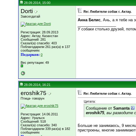
28.09.2014, 15:00
Dorti
Re: Любители собак г. Актау.
Завсегдатай
Анна Белис
, Ань, а я тебе на
__________________
У собаки столько друзей, потом
Регистрация: 28.09.2013
Адрес: Актау, Казахстан
Сообщений: 281
Сказал(а) спасибо: 403
Поблагодарили 261 раз(а) в 137
сообщениях
Подарков:
0
Вес репутации:
49
28.09.2014, 16:21
eroshik75
Re: Любители собак г. Актау.
Птица- говорун
Цитата:
Сообщение от
Samanta
eroshik75
, вы разводите 
Регистрация: 14.06.2011
Адрес: Уральск
Сообщений: 518
Сказал(а) спасибо: 340
Больше не занимаюсь, 9 месяц
Поблагодарили 339 раз(а) в 182
пристроены, многие заниимают
сообщениях
__________________