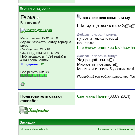
28.09.2014, 22:37
Герка
Re: Любители собак г. Актау.
В доску свой
Lilo
, ну я увидела и что?))))))))))
Добавлено через 4 минуты
ну вот и темка готова)
Регистрация: 12.01.2010
Адрес: Казахстан Актау-город на
все сюда!
море
http://www.forum.zoo.kz/showthr
Сообщений: 21,218
Сказал(а) спасибо: 6,980
Добавлено через 10 минут
Поблагодарили 7,394 раз(а) в
Эх,прощай темка))))
4,049 сообщениях
Подарков:
Многое ты повидала)))
12
Мы были с тобой 5 долгих лет!!
Вес репутации:
389
Последний раз редактировалось Герк
Пользователь сказал
Светлана Палий
(30.09.2014)
cпасибо:
Закладки
Share in Facebook
Поделиться ВКонтакте