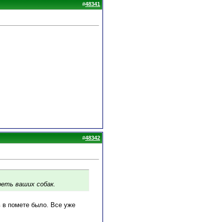
#
48341
#
48342
реть ваших собак.
 в помете было. Все уже