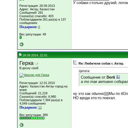
У собаки столько друзей, потом
Регистрация: 28.09.2013
Адрес: Актау, Казахстан
Сообщений: 281
Сказал(а) спасибо: 403
Поблагодарили 261 раз(а) в 137
сообщениях
Подарков:
0
Вес репутации:
49
28.09.2014, 22:01
Герка
Re: Любители собак г. Актау.
В доску свой
Цитата:
Сообщение от
Dorti
а то так активно собирал
Регистрация: 12.01.2010
Адрес: Казахстан Актау-город на
море
Сообщений: 21,218
ну это как обычно))))Мы по бОл
Сказал(а) спасибо: 6,980
НО вроде кто-то поехал.
Поблагодарили 7,394 раз(а) в
4,049 сообщениях
Подарков:
12
Вес репутации:
389