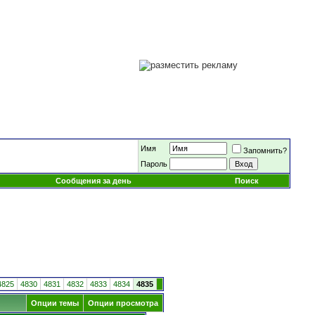
Имя
Запомнить?
Пароль
Сообщения за день
Поиск
4825
4830
4831
4832
4833
4834
4835
Опции темы
Опции просмотра