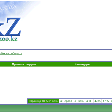
обак и сообществ
Правила форума
Календарь
Страница 4835 из 4835
«
Первая
<
3835
4335
4735
4785