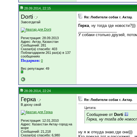
28.09.2014, 22:15
Dorti
Re: Любители собак г. Актау.
Завсегдатай
Герка
, ну тогда где новости?)))
__________________
У собаки столько друзей, потом
Регистрация: 28.09.2013
Адрес: Актау, Казахстан
Сообщений: 281
Сказал(а) спасибо: 403
Поблагодарили 261 раз(а) в 137
сообщениях
Подарков:
0
Вес репутации:
49
28.09.2014, 22:24
Герка
Re: Любители собак г. Актау.
В доску свой
Цитата:
Сообщение от
Dorti
Герка, ну тогда где новос
Регистрация: 12.01.2010
Адрес: Казахстан Актау-город на
море
Сообщений: 21,218
ну я ж откуда знаю,где они)))
Сказал(а) спасибо: 6,980
Кто поехал,тот и расскажет....м