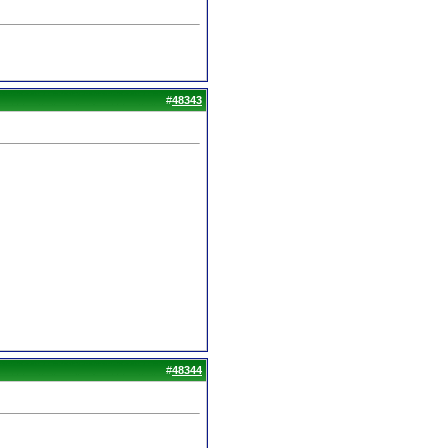
#
48343
#
48344