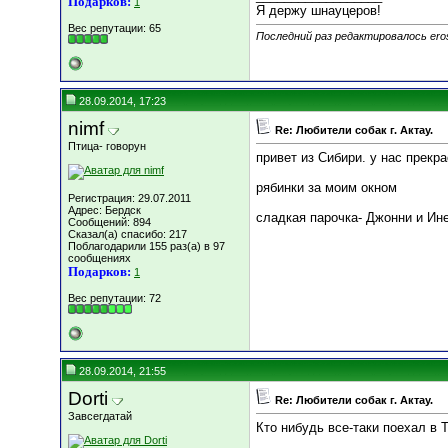
Подарков:
1
Я держу шнауцеров!
Вес репутации:
65
Последний раз редактировалось eros
28.09.2014, 17:23
nimf
Re: Любители собак г. Актау.
Птица- говорун
привет из Сибири. у нас прекр
рябинки за моим окном
Регистрация: 29.07.2011
Адрес: Бердск
сладкая парочка- Джонни и Ин
Сообщений: 894
Сказал(а) спасибо: 217
Поблагодарили 155 раз(а) в 97
сообщениях
Подарков:
1
Вес репутации:
72
28.09.2014, 21:55
Dorti
Re: Любители собак г. Актау.
Завсегдатай
Кто нибудь все-таки поехал в Т
__________________