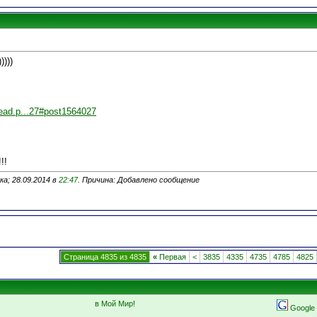
))))
ead.p...27#post1564027
!!
а; 28.09.2014 в
22:47
. Причина: Добавлено сообщение
Страница 4835 из 4835
«
Первая
<
3835
4335
4735
4785
4825
в Мой Мир!
Google