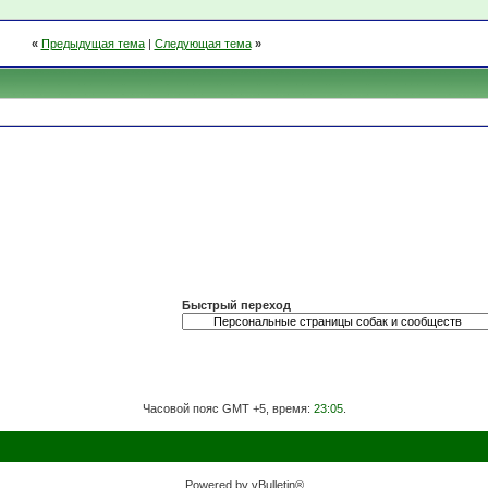
«
Предыдущая тема
|
Следующая тема
»
Быстрый переход
Часовой пояс GMT +5, время:
23:05
.
Powered by vBulletin®