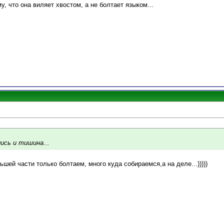
у, что она виляет хвостом, а не болтает языком...
ись и тишина...
ьшей части только болтаем, много куда собираемся,а на деле...)))))