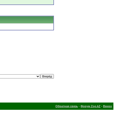
Обратная связь
-
Форум Zoo.kZ
-
Вверх