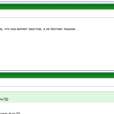
у, что она виляет хвостом, а не болтает языком...
ти?)))
ожет быть))))