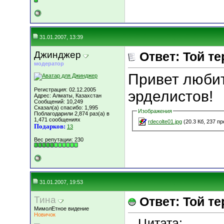
31.01.2007, 13:39
Джинджер
Ответ: Той т
модератор
Привет любит
Регистрация: 02.12.2005
эрделистов!
Адрес: Алматы, Казахстан
Сообщений: 10,249
Сказал(а) спасибо: 1,995
Изображения
Поблагодарили 2,874 раз(а) в
1,471 сообщениях
rdecolte01.jpg
(20.3 Кб, 237 п
Подарков:
13
Вес репутации:
230
31.01.2007, 19:53
Тина
Ответ: Той т
МимолЕтное видение
Новичок
Цитата: