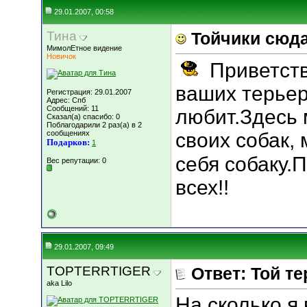
29.01.2007, 00:58
Тина
Тойчики сюда
МимолЕтное видение
Новичок
Приветств
ваших терьеро
Регистрация: 29.01.2007
Адрес: Спб
Сообщений: 11
любит.Здесь
Сказал(а) спасибо: 0
Поблагодарили 2 раз(а) в 2
сообщениях
своих собак, 
Подарков:
1
себя собаку.
Вес репутации:
0
всех!!
29.01.2007, 09:49
TOPTERRTIGER
Ответ: Той т
aka Lilo
На сколько я 