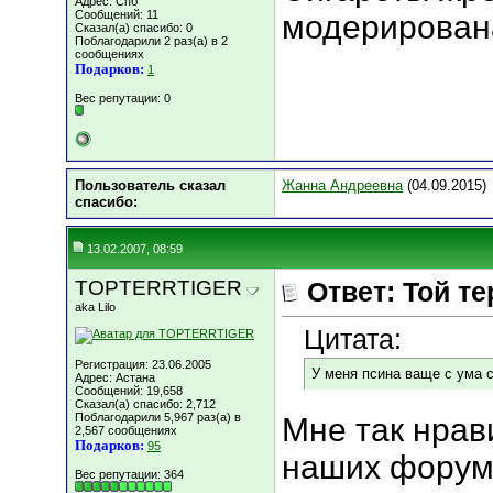
Адрес: Спб
Сообщений: 11
модерирован
Сказал(а) спасибо: 0
Поблагодарили 2 раз(а) в 2
сообщениях
Подарков:
1
Вес репутации:
0
Пользователь сказал
Жанна Андреевна
(04.09.2015)
cпасибо:
13.02.2007, 08:59
TOPTERRTIGER
Ответ: Той т
aka Lilo
Цитата:
Регистрация: 23.06.2005
У меня псина ваще с ума 
Адрес: Астана
Сообщений: 19,658
Сказал(а) спасибо: 2,712
Поблагодарили 5,967 раз(а) в
Мне так нрав
2,567 сообщениях
Подарков:
95
наших форумч
Вес репутации:
364