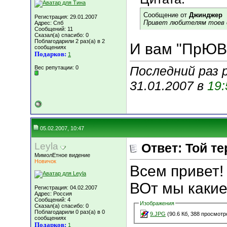
Сообщение от
Джинджер
Регистрация: 29.01.2007
Привет любителям тоев 
Адрес: Спб
Сообщений: 11
Сказал(а) спасибо: 0
Поблагодарили 2 раз(а) в 2
И вам "ПрЮ
сообщениях
Подарков:
1
Последний раз 
Вес репутации:
0
31.01.2007 в
19:
05.02.2007, 10:47
Leyla
Ответ: Той т
МимолЕтное видение
Новичок
Всем привет
ВОт мы каки
Регистрация: 04.02.2007
Адрес: Россия
Сообщений: 4
Изображения
Сказал(а) спасибо: 0
Поблагодарили 0 раз(а) в 0
9.JPG
(90.6 Кб, 388 просмотр
сообщениях
Подарков:
1