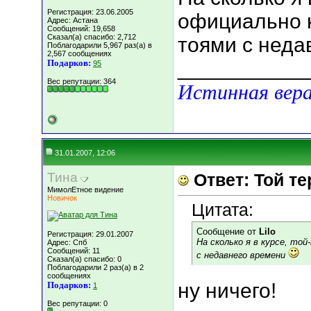
Регистрация: 23.06.2005
официально 
Адрес: Астана
Сообщений: 19,658
Сказал(а) спасибо: 2,712
тоями с неда
Поблагодарили 5,967 раз(а) в
2,567 сообщениях
___________
Подарков:
95
Вес репутации:
364
Истинная вера
31.01.2007, 12:06
Тина
Ответ: Той т
МимолЕтное видение
Новичок
Цитата:
Сообщение от
Lilo
Регистрация: 29.01.2007
На сколько я в курсе, т
Адрес: Спб
Сообщений: 11
с недавнего времени
Сказал(а) спасибо: 0
Поблагодарили 2 раз(а) в 2
сообщениях
ну ничего!
Подарков:
1
Вес репутации:
0