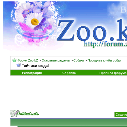
Форум Zoo.kZ
>
Основные разделы
>
Собаки
>
Породные клубы собак
Тойчики сюда!
Регистрация
Справка
Правила форума
Страниц