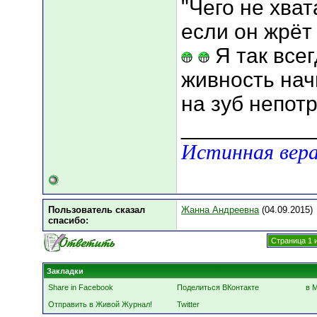
"Чего не хват
если он жрёт
Я так всег
живность нач
на зуб непот
___________
Истинная вера
Пользователь сказал
Жанна Андреевна
(04.09.2015)
cпасибо:
Страница 1 
Закладки
Share in Facebook
Поделиться ВКонтакте
в 
Отправить в Живой Журнал!
Twitter