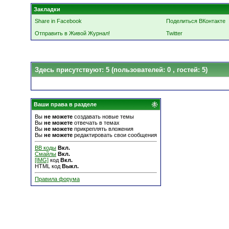
Закладки
Share in Facebook
Поделиться ВКонтакте
Отправить в Живой Журнал!
Twitter
Здесь присутствуют: 5
(пользователей: 0 , гостей: 5)
Ваши права в разделе
Вы
не можете
создавать новые темы
Вы
не можете
отвечать в темах
Вы
не можете
прикреплять вложения
Вы
не можете
редактировать свои сообщения
BB коды
Вкл.
Смайлы
Вкл.
[IMG]
код
Вкл.
HTML код
Выкл.
Правила форума