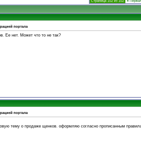
Страница 102 из 102
«
Перва
трацией портала
. Ее нет. Может что то не так?
трацией портала
новую тему о продаже щенков. оформляю согласно прописанным правил