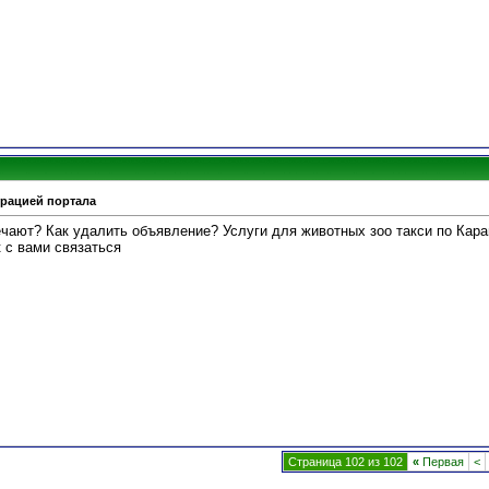
трацией портала
ечают? Как удалить объявление? Услуги для животных зоо такси по Кара
к с вами связаться
Страница 102 из 102
«
Первая
<