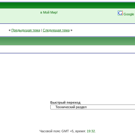
в Мой Мир!
Google
«
Предыдущая тема
|
Следующая тема
»
Быстрый переход
Часовой пояс GMT +5, время:
19:32
.