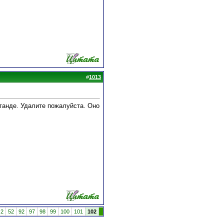
#
1013
ганде. Удалите пожалуйста. Оно
2
52
92
97
98
99
100
101
102