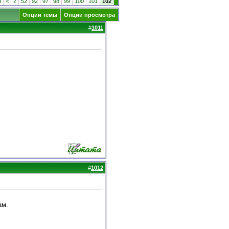
я
<
2
52
92
97
98
99
100
101
102
Опции темы
Опции просмотра
#
1011
#
1012
ам.