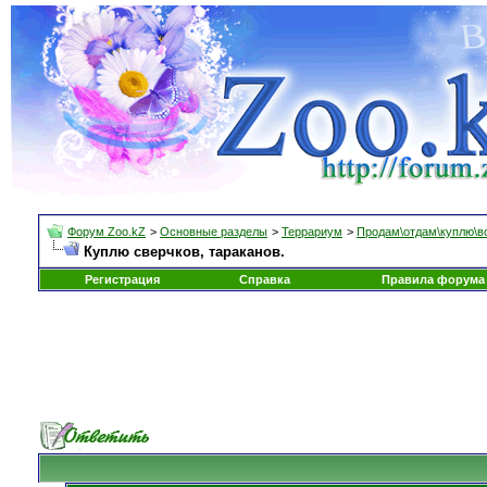
Форум Zoo.kZ
>
Основные разделы
>
Террариум
>
Продам\отдам\куплю\в
Куплю сверчков, тараканов.
Регистрация
Справка
Правила форума