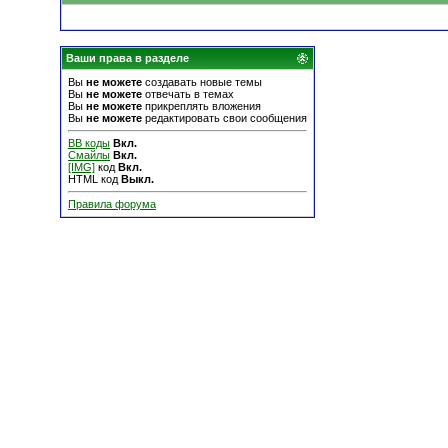
Ваши права в разделе
Вы
не можете
создавать новые темы
Вы
не можете
отвечать в темах
Вы
не можете
прикреплять вложения
Вы
не можете
редактировать свои сообщения
BB коды
Вкл.
Смайлы
Вкл.
[IMG]
код
Вкл.
HTML код
Выкл.
Правила форума