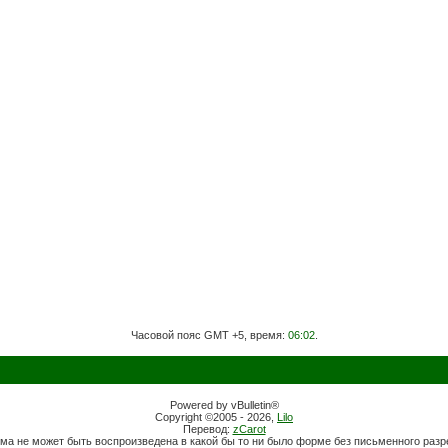
Часовой пояс GMT +5, время:
06:02
.
Powered by vBulletin®
Copyright ©2005 - 2026,
Lilo
Перевод:
zCarot
ма не может быть воспроизведена в какой бы то ни было форме без письменного раз