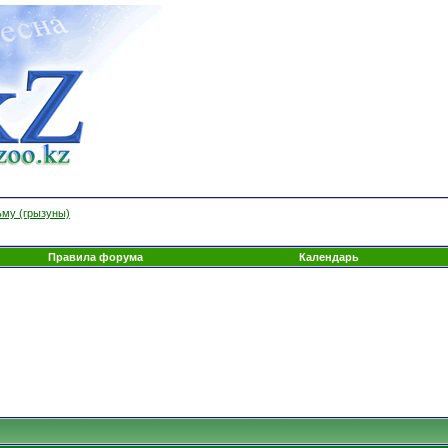
ьму (грызуны)
Правила форума
Календарь