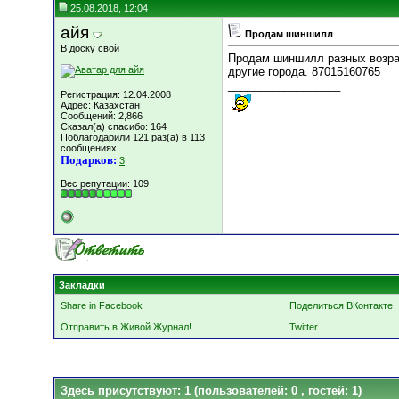
25.08.2018, 12:04
айя
Продам шиншилл
В доску свой
Продам шиншилл разных возрас
другие города. 87015160765
__________________
Регистрация: 12.04.2008
Адрес: Казахстан
Сообщений: 2,866
Сказал(а) спасибо: 164
Поблагодарили 121 раз(а) в 113
сообщениях
Подарков:
3
Вес репутации:
109
Закладки
Share in Facebook
Поделиться ВКонтакте
Отправить в Живой Журнал!
Twitter
Здесь присутствуют: 1
(пользователей: 0 , гостей: 1)