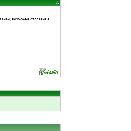
#
1
танай, возможна отправка в