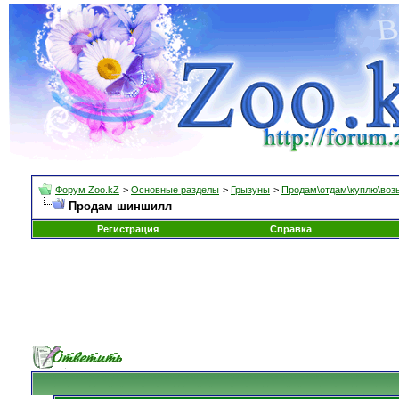
Форум Zoo.kZ
>
Основные разделы
>
Грызуны
>
Продам\отдам\куплю\воз
Продам шиншилл
Регистрация
Справка