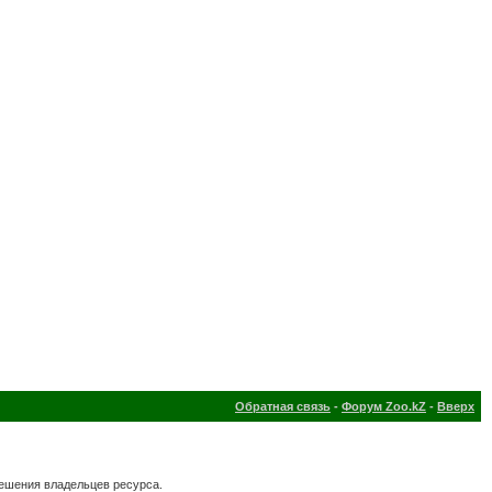
Обратная связь
-
Форум Zoo.kZ
-
Вверх
решения владельцев ресурса.