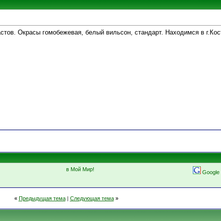
тов. Окрасы гомобежевая, белый вильсон, стандарт. Находимся в г.Кос
в Мой Мир!
Google
«
Предыдущая тема
|
Следующая тема
»