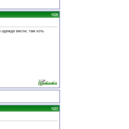
#
236
а одежде висли, там хоть
#
237