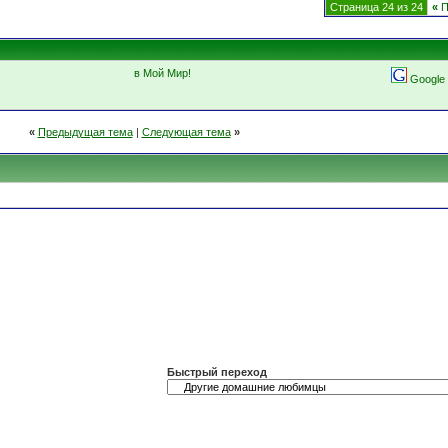
Страница 24 из 24
«
П
в Мой Мир!
Google
«
Предыдущая тема
|
Следующая тема
»
Быстрый переход