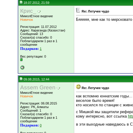
18.07.2012, 21:59
Крис_
Re: Летучее чудо
МимолЕтное видение
Бяяяяя, мне как то мерсковато
Новичок
Регистрация: 11.07.2012
Адрес: Караганда (Казахстан)
Сообщений: 13
Сказал(а) спасибо: 0
Поблагодарили 1 раз в 1
сообщении
Подарков:
1
Вес репутации:
0
09.08.2015, 12:44
Assem Green
Re: Летучее чудо
МимолЕтное видение
как вспомню юннатские годы...
Новичок
веселое было время!
Регистрация: 06.08.2015
кто носился по станции с живно
Адрес: РК, Алматы
Сообщений: 1
с Мишкой мы защитили реферат
Сказал(а) спасибо: 0
кому интересно, вот ссылка
ht
Поблагодарили 1 раз в 1
сообщении
в эти выходные наведаюсь в 
Подарков:
0