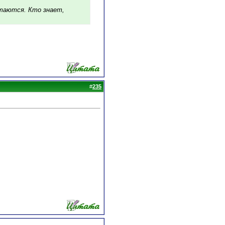
утаются. Кто знает,
#
235