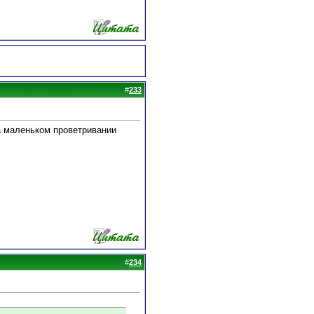
#
233
на маленьком проветривании
#
234