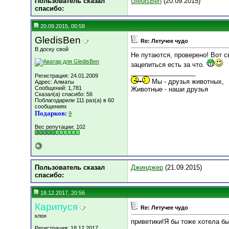
Пользователь сказал
GledisBen
(20.09.2015)
cпасибо:
20.09.2015, 00:58
GledisBen
Re: Летучее чудо
В доску свой
Не путаются, проверено! Вот с
зацепиться есть за что.
__________________
Регистрация: 24.01.2009
Мы - друзья животных,
Адрес: Алматы
Сообщений: 1,781
Животные - наши друзья
Сказал(а) спасибо: 56
Поблагодарили 111 раз(а) в 60
сообщениях
Подарков:
9
Вес репутации:
102
Пользователь сказал
Джинджер
(21.09.2015)
cпасибо:
18.12.2017, 20:56
Карипуся
Re: Летучее чудо
клон
приветики!Я бы тоже хотела бы
Регистрация: 18.12.2017