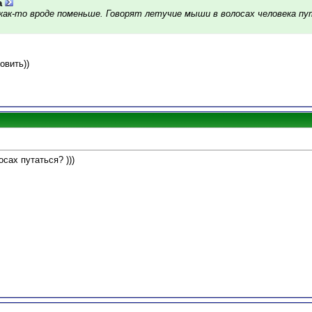
a
х как-то вроде поменьше. Говорят летучие мыши в волосах человека п
овить))
осах путаться? )))