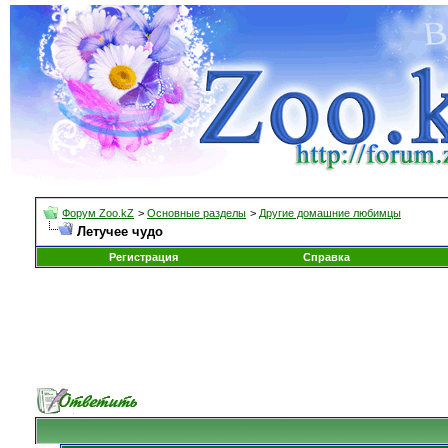
Форум Zoo.kZ
>
Основные разделы
>
Другие домашние любимцы
Летучее чудо
Регистрация
Справка