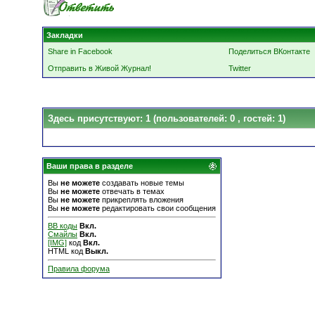
Закладки
Share in Facebook
Поделиться ВКонтакте
Отправить в Живой Журнал!
Twitter
Здесь присутствуют: 1
(пользователей: 0 , гостей: 1)
Ваши права в разделе
Вы
не можете
создавать новые темы
Вы
не можете
отвечать в темах
Вы
не можете
прикреплять вложения
Вы
не можете
редактировать свои сообщения
BB коды
Вкл.
Смайлы
Вкл.
[IMG]
код
Вкл.
HTML код
Выкл.
Правила форума