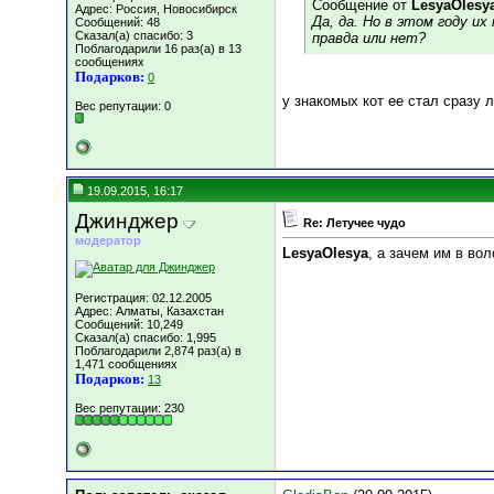
Сообщение от
LesyaOlesy
Адрес: Россия, Новосибирск
Да, да. Но в этом году и
Сообщений: 48
Сказал(а) спасибо: 3
правда или нет?
Поблагодарили 16 раз(а) в 13
сообщениях
Подарков:
0
у знакомых кот ее стал сразу л
Вес репутации:
0
19.09.2015, 16:17
Джинджер
Re: Летучее чудо
модератор
LesyaOlesya
, а зачем им в вол
Регистрация: 02.12.2005
Адрес: Алматы, Казахстан
Сообщений: 10,249
Сказал(а) спасибо: 1,995
Поблагодарили 2,874 раз(а) в
1,471 сообщениях
Подарков:
13
Вес репутации:
230