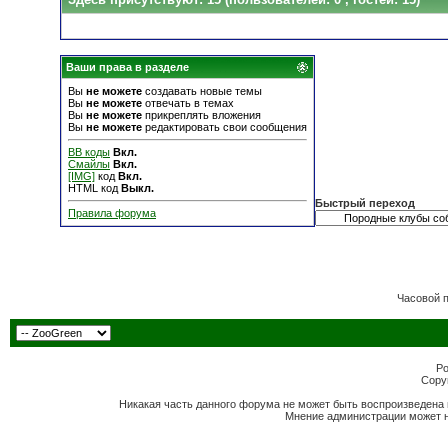
Ваши права в разделе
Вы
не можете
создавать новые темы
Вы
не можете
отвечать в темах
Вы
не можете
прикреплять вложения
Вы
не можете
редактировать свои сообщения
BB коды
Вкл.
Смайлы
Вкл.
[IMG]
код
Вкл.
HTML код
Выкл.
Быстрый переход
Правила форума
Часовой 
Po
Copyr
Никакая часть данного форума не может быть воспроизведена 
Мнение администрации может н