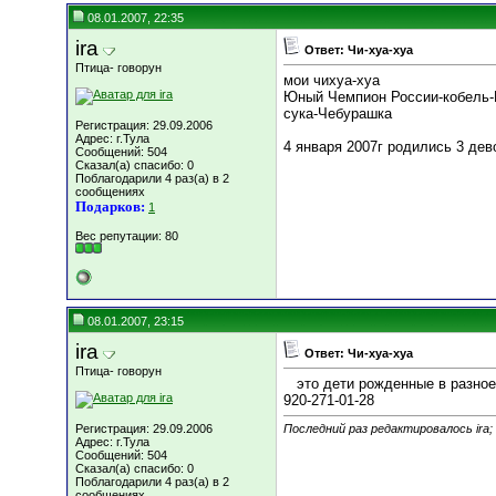
08.01.2007, 22:35
ira
Ответ: Чи-хуа-хуа
Птица- говорун
мои чихуа-хуа
Юный Чемпион России-кобель-
сука-Чебурашка
Регистрация: 29.09.2006
Адрес: г.Тула
4 января 2007г родились 3 дев
Сообщений: 504
Сказал(а) спасибо: 0
Поблагодарили 4 раз(а) в 2
сообщениях
Подарков:
1
Вес репутации:
80
08.01.2007, 23:15
ira
Ответ: Чи-хуа-хуа
Птица- говорун
это дети рожденные в разное 
920-271-01-28
Регистрация: 29.09.2006
Последний раз редактировалось ira;
Адрес: г.Тула
Сообщений: 504
Сказал(а) спасибо: 0
Поблагодарили 4 раз(а) в 2
сообщениях