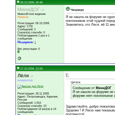
09.10.2006, 00:46
МиниДОГ
Чихуахуа
МимолЕтное видение
Я не нашла на форуме не одно
Новичок
поклонников этой чудной поро
Регистрация: 09.10.2006
Знакомтесь это Леся, ей 11 ме
Адрес: СПб
Сообщений: 2
Сказал(а) спасибо: 0
Поблагодарили 1 раз в 1
сообщении
Подарков:
1
Вес репутации:
0
17.10.2006, 23:20
Лёля
модератор
Цитата:
Сообщение от
МиниДОГ
Я не нашла на форуме не 
Регистрация: 28.11.2005
форуме нет поклонников 
Адрес: Петрозаводск, Карелия,
Россия
Сообщений: 1,910
Сказал(а) спасибо: 23
Здравствуйте, добро пожаловать
Поблагодарили 16 раз(а) в 14
Здорово ! И Лесю нам показыв
сообщениях
подтянутся!