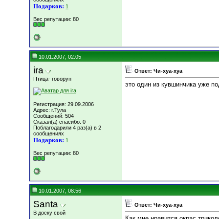
Подарков:
1
Вес репутации:
80
10.01.2007, 02:05
ira
Ответ: Чи-хуа-хуа
Птица- говорун
это один из кувшинчика уже п
Регистрация: 29.09.2006
Адрес: г.Тула
Сообщений: 504
Сказал(а) спасибо: 0
Поблагодарили 4 раз(а) в 2
сообщениях
Подарков:
1
Вес репутации:
80
10.01.2007, 08:56
Santa
Ответ: Чи-хуа-хуа
В доску свой
Как мне нравится окрас трикол