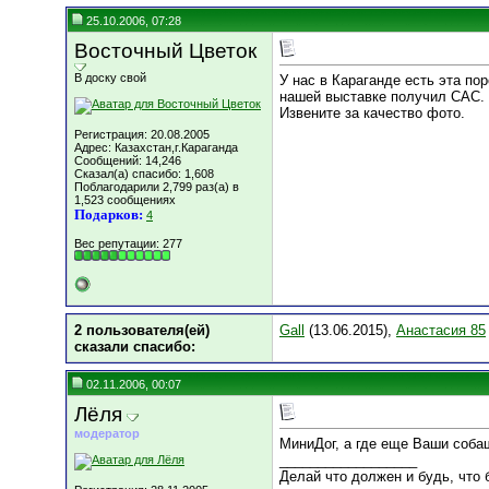
25.10.2006, 07:28
Восточный Цветок
В доску свой
У нас в Караганде есть эта по
нашей выставке получил САС.
Извените за качество фото.
Регистрация: 20.08.2005
Адрес: Казахстан,г.Караганда
Сообщений: 14,246
Сказал(а) спасибо: 1,608
Поблагодарили 2,799 раз(а) в
1,523 сообщениях
Подарков:
4
Вес репутации:
277
2 пользователя(ей)
Gall
(13.06.2015),
Анастасия 85
сказали cпасибо:
02.11.2006, 00:07
Лёля
модератор
МиниДог, а где еще Ваши собаш
__________________
Делай что должен и будь, что б