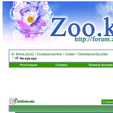
Форум Zoo.kZ
>
Основные разделы
>
Собаки
>
Породные клубы собак
Чи-хуа-хуа
Регистрация
Справка
Правила форума
Страниц