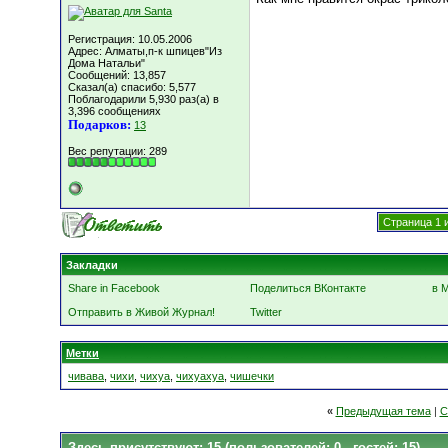
Регистрация: 10.05.2006
Адрес: Алматы,п-к шпицев"Из
Дома Натальи"
Сообщений: 13,857
Сказал(а) спасибо: 5,577
Поблагодарили 5,930 раз(а) в
3,396 сообщениях
Подарков:
13
Вес репутации:
289
Страница 1 
Закладки
Share in Facebook
Поделиться ВКонтакте
в 
Отправить в Живой Журнал!
Twitter
Метки
чивава
,
чихи
,
чихуа
,
чихуахуа
,
чишечки
«
Предыдущая тема
|
С
Здесь присутствуют: 15
(пользователей: 0 , гостей: 15)