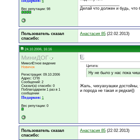
Подарков:
6
__________________
Делай что должен и будь, что б
Вес репутации:
98
Пользователь сказал
Анастасия 85
(22.02.2013)
cпасибо:
24.10.2006, 16:16
МиниДОГ
МимолЕтное видение
Цитата:
Новичок
Ну не было у нас пока чиш
Регистрация: 09.10.2006
Адрес: СПб
Сообщений: 2
Жаль, чихуахуашки достойны, ч
Сказал(а) спасибо: 0
Поблагодарили 1 раз в 1
и порода не такая и редкая))
сообщении
Подарков:
1
Вес репутации:
0
Пользователь сказал
Анастасия 85
(22.02.2013)
cпасибо: