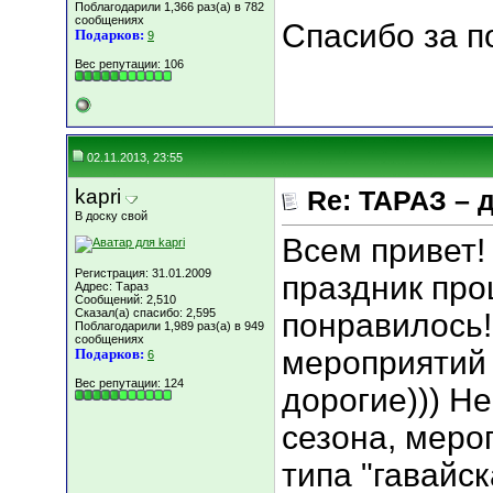
Поблагодарили 1,366 раз(а) в 782
сообщениях
Спасибо за п
Подарков:
9
Вес репутации:
106
02.11.2013, 23:55
kapri
Re: ТАРАЗ – 
В доску свой
Всем привет!
Регистрация: 31.01.2009
праздник про
Адрес: Тараз
Сообщений: 2,510
Сказал(а) спасибо: 2,595
понравилось!
Поблагодарили 1,989 раз(а) в 949
сообщениях
мероприятий 
Подарков:
6
Вес репутации:
124
дорогие))) Н
сезона, меро
типа "гавайск