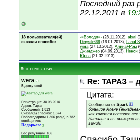
Последний раз 
22.12.2011 в
19:
18 пользователя(ей)
-=Володя=-
(28.11.2012),
alsai
(
сказали cпасибо:
Dinysik666
(16.01.2013),
LanaL
wera
(27.10.2012),
Алина+Рэм
(
Джинджер
(04.09.2013),
Ненси
(
Юнна
(21.02.2013)
01.11.2013, 17:49
wera
Re: ТАРАЗ – 
В доску свой
Цитата:
Регистрация: 30.03.2010
Сообщение от
Spark
Адрес: Тараз
большое Алене Геннадьевн
Сообщений: 1,813
Сказал(а) спасибо: 1,674
как хочется поскорее все 
Поблагодарили 1,366 раз(а) в 782
Наталья а вы поскорее вы
сообщениях
вами!!!
Подарков:
9
Вес репутации:
106
Спасибо Таню