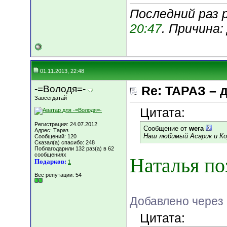
Последний раз р
20:47
. Причина
01.11.2013, 22:48
-=Володя=-
Re: ТАРАЗ – 
Завсегдатай
Цитата:
Регистрация: 24.07.2012
Сообщение от
wera
Адрес: Тараз
Наш любимый Асарик и Кор
Сообщений: 120
Сказал(а) спасибо: 248
Поблагодарили 132 раз(а) в 62
сообщениях
Наталья по
Подарков:
1
Вес репутации:
54
Добавлено через 
Цитата: