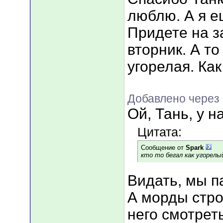
люблю. А я ещ
Придете на з
вторник. А т
угорелая. Как
Добавлено через
Ой, Тань, у 
Цитата:
Сообщение от
Spark
кто то бегал как угорелы
Видать, мы пар
А морды стро
него смотрет