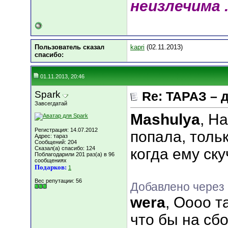
неизлечима .
Пользователь сказал
kapri
(02.11.2013)
cпасибо:
01.11.2013, 20:46
Spark
Re: ТАРАЗ – 
Завсегдатай
Mashulya
, Н
Регистрация: 14.07.2012
попала, тольк
Адрес: тараз
Сообщений: 204
Сказал(а) спасибо: 124
когда ему ску
Поблагодарили 201 раз(а) в 96
сообщениях
Подарков:
1
Вес репутации:
56
Добавлено через 
wera
, Оооо та
что бы на сбо