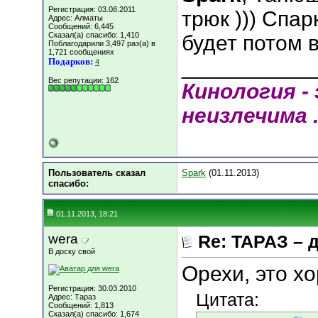
Регистрация: 03.08.2011
трюк ))) Спар
Адрес: Алматы
Сообщений: 6,445
Сказал(а) спасибо: 1,410
будет потом 
Поблагодарили 3,497 раз(а) в
1,721 сообщениях
___________
Подарков:
4
Вес репутации:
162
Кинология - 
неизлечима .
Пользователь сказал
Spark
(01.11.2013)
cпасибо:
01.11.2013, 18:21
wera
Re: ТАРАЗ – 
В доску свой
Орехи, это х
Регистрация: 30.03.2010
Цитата:
Адрес: Тараз
Сообщений: 1,813
Сказал(а) спасибо: 1,674