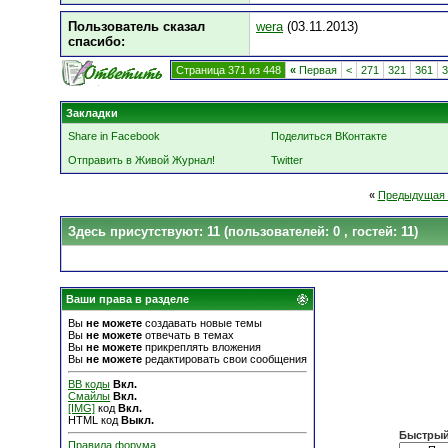
Пользователь сказал
wera
(03.11.2013)
cпасибо:
Страница 371 из 448
«
Первая
<
271
321
361
3
Закладки
Share in Facebook
Поделиться ВКонтакте
Отправить в Живой Журнал!
Twitter
«
Предыдущая 
Здесь присутствуют: 11
(пользователей: 0 , гостей: 11)
Ваши права в разделе
Вы
не можете
создавать новые темы
Вы
не можете
отвечать в темах
Вы
не можете
прикреплять вложения
Вы
не можете
редактировать свои сообщения
BB коды
Вкл.
Смайлы
Вкл.
[IMG]
код
Вкл.
HTML код
Выкл.
Быстрый
Правила форума