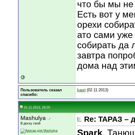
что бы мы не п
Есть вот у м
орехи собира
ато сами уже
собирать да 
завтра попро
дома над эти
Пользователь сказал
kapri
(02.11.2013)
cпасибо:
01.11.2013, 18:20
Mashulya
Re: ТАРАЗ – 
В доску свой
Spark
, Таню