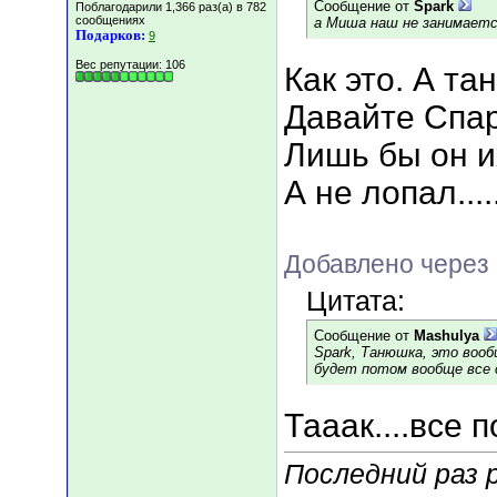
Сообщение от
Spark
Поблагодарили 1,366 раз(а) в 782
сообщениях
а Миша наш не занимает
Подарков:
9
Вес репутации:
106
Как это. А т
Давайте Спар
Лишь бы он их
А не лопал.....
Добавлено через 
Цитата:
Сообщение от
Mashulya
Spark, Танюшка, это вооб
будет потом вообще все с
Тааак....все п
Последний раз р