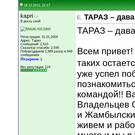
18.12.2011, 21:17
kapri
ТАРАЗ – дава
В доску свой
ТАРАЗ – дава
Регистрация: 31.01.2009
Адрес: Тараз
Сообщений: 2,510
Сказал(а) спасибо: 2,595
Всем привет! 
Поблагодарили 1,989 раз(а) в 949
сообщениях
Подарков:
6
таких остаетс
Вес репутации:
124
уже успел поб
познакомитьс
командой!! В
Владельцев С
и Жамбылски
живем и рабо