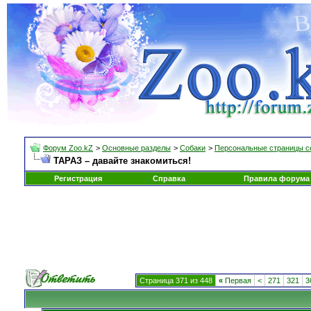
Форум Zoo.kZ
>
Основные разделы
>
Собаки
>
Персональные страницы с
ТАРАЗ – давайте знакомиться!
Регистрация
Справка
Правила форума
Страница 371 из 448
«
Первая
<
271
321
3