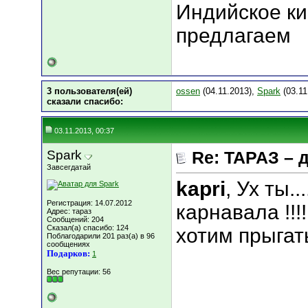
Индийское ки
предлагаем
3 пользователя(ей)
ossen
(04.11.2013),
Spark
(03.11
сказали cпасибо:
03.11.2013, 00:37
Spark
Re: ТАРАЗ – 
Завсегдатай
kapri
, Ух ты..
Регистрация: 14.07.2012
карнавала !!
Адрес: тараз
Сообщений: 204
Сказал(а) спасибо: 124
хотим прыгать
Поблагодарили 201 раз(а) в 96
сообщениях
Подарков:
1
Вес репутации:
56