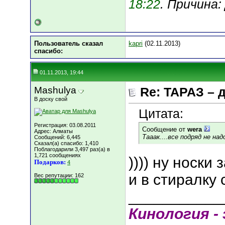
18:22
. Причина
Пользователь сказал
kapri
(02.11.2013)
cпасибо:
01.11.2013, 19:44
Mashulya
Re: ТАРАЗ – 
В доску свой
Цитата:
Регистрация: 03.08.2011
Сообщение от
wera
Адрес: Алматы
Тааак....все подряд не надо.
Сообщений: 6,445
Сказал(а) спасибо: 1,410
Поблагодарили 3,497 раз(а) в
1,721 сообщениях
)))) ну носки
Подарков:
4
и в стиралку 
Вес репутации:
162
___________
Кинология - 