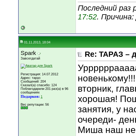
Последний раз р
17:52
. Причина
01.11.2013, 18:04
Spark
Re: ТАРАЗ – 
Завсегдатай
Уррррррааааа
Регистрация: 14.07.2012
новенькому!!!
Адрес: тараз
Сообщений: 204
Сказал(а) спасибо: 124
вторник, гла
Поблагодарили 201 раз(а) в 96
сообщениях
хорошая! Пош
Подарков:
1
Вес репутации:
56
занятия, у н
очереди- день
Миша наш не 