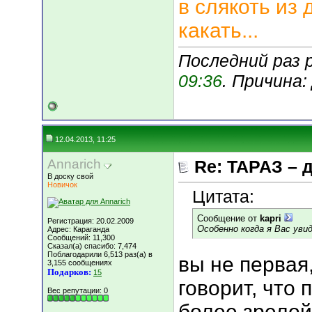
в слякоть из 
какать...
Последний раз 
09:36
. Причина
12.04.2013, 11:25
Annarich
Re: ТАРАЗ – 
В доску свой
Новичок
Цитата:
Сообщение от
kapri
Регистрация: 20.02.2009
Особенно когда я Вас увиде
Адрес: Караганда
Сообщений: 11,300
Сказал(а) спасибо: 7,474
Поблагодарили 6,513 раз(а) в
вы не первая
3,155 сообщениях
Подарков:
15
говорит, что
Вес репутации:
0
более зрелой