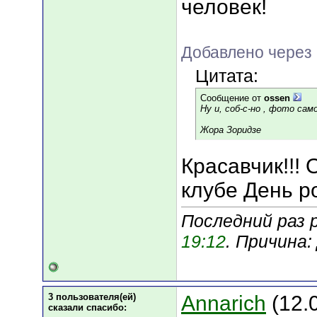
человек!
Добавлено через 
Цитата:
Сообщение от
ossen
Ну и, соб-с-но , фото са
Жора Зоридзе
Красавчик!!!
клубе День ро
Последний раз р
19:12
. Причина
3 пользователя(ей)
Annarich
(12.
сказали cпасибо: