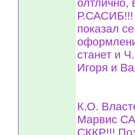
олтлично, 
Р.САСИБ!!
показал се
оформлени
станет и Ч
Игоря и Ва
К.О. Власт
Марвис СА
СККР!!! П