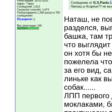
Регистрация: 30.03.2010
Сообщение от
G.S.Paola
Адрес: Тараз
Наташ,а Асарчик?? не вы
Сообщений: 1,813
Сказал(а) спасибо: 1,674
Поблагодарили 1,366 раз(а) в 782
сообщениях
Наташ, не по
Подарков:
9
разделся, вы
Вес репутации:
106
башка, там т
что выглядит
он хотя бы н
пожелела что
за его вид, с
линьке как вы
собак......
ЛПП первого 
моклаками, б