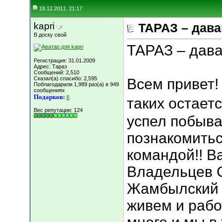
18.12.2011, 21:17
kapri
ТАРАЗ – дава
В доску свой
ТАРАЗ – дава
Регистрация: 31.01.2009
Адрес: Тараз
Сообщений: 2,510
Сказал(а) спасибо: 2,595
Всем привет! 
Поблагодарили 1,989 раз(а) в 949
сообщениях
Подарков:
6
таких остаетс
Вес репутации:
124
успел побыват
познакомитьс
командой!! В
Владельцев С
Жамбылский 
живем и рабо