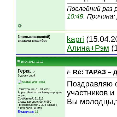
Последний раз р
10:49
. Причина
3 пользователя(ей)
kapri
(15.04.2
сказали cпасибо:
Алина+Рэм
(1
15.04.2013, 11:10
Герка
Re: ТАРАЗ – 
В доску свой
Поздравляю 
Регистрация: 12.01.2010
участников и 
Адрес: Казахстан Актау-город на
море
Сообщений: 21,218
Вы молодцы,так
Сказал(а) спасибо: 6,980
Поблагодарили 7,394 раз(а) в
4,049 сообщениях
Подарков:
12