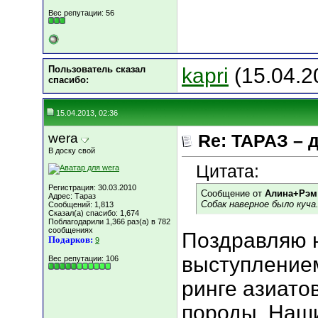
Вес репутации:
56
Пользователь сказал
kapri
(15.04.2
cпасибо:
15.04.2013, 02:36
wera
Re: ТАРАЗ – 
В доску свой
Цитата:
Регистрация: 30.03.2010
Сообщение от
Алина+Рэм
Адрес: Тараз
Собак наверное было куча.
Сообщений: 1,813
Сказал(а) спасибо: 1,674
Поблагодарили 1,366 раз(а) в 782
сообщениях
Поздравляю 
Подарков:
9
выступлением
Вес репутации:
106
ринге азиато
породы. Наши