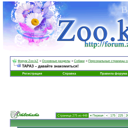
Форум Zoo.kZ
>
Основные разделы
>
Собаки
>
Персональные страницы с
ТАРАЗ – давайте знакомиться!
Регистрация
Справка
Правила форума
Страница 275 из 448
«
Первая
<
175
225
2