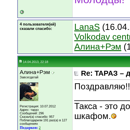
4 пользователя(ей)
LanaS
(16.04
сказали cпасибо:
Volkodav cent
Алина+Рэм
(1
14.04.2013, 22:18
Алина+Рэм
Re: ТАРАЗ – 
Завсегдатай
Поздравляю!!
___________
Такса - это 
Регистрация: 10.07.2012
Адрес: тараз
шкафом.
Сообщений: 296
Сказал(а) спасибо: 957
Поблагодарили 191 раз(а) в 127
сообщениях
Подарков:
2