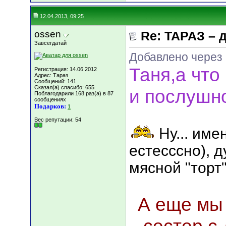
12.04.2013, 09:25
ossen
Re: ТАРАЗ – 
Завсегдатай
Добавлено через
Таня,а что
Регистрация: 14.06.2012
Адрес: Тараз
Сообщений: 141
Сказал(а) спасибо: 655
и послушн
Поблагодарили 168 раз(а) в 87
сообщениях
Подарков:
1
Вес репутации:
54
Ну... име
естесссно), 
мясной "торт"
А еще мы