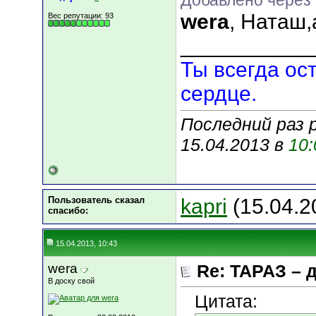
Добавлено через 
wera
, Наташ
Вес репутации:
93
___________
Ты всегда ос
сердце.
Последний раз 
15.04.2013 в
10:
Пользователь сказал
kapri
(15.04.2
cпасибо:
15.04.2013, 10:43
wera
Re: ТАРАЗ – 
В доску свой
Цитата: