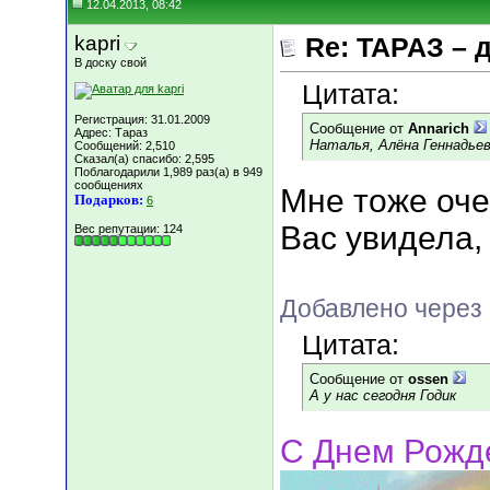
12.04.2013, 08:42
kapri
Re: ТАРАЗ – 
В доску свой
Цитата:
Регистрация: 31.01.2009
Сообщение от
Annarich
Адрес: Тараз
Наталья, Алёна Геннадьевн
Сообщений: 2,510
Сказал(а) спасибо: 2,595
Поблагодарили 1,989 раз(а) в 949
сообщениях
Мне тоже очен
Подарков:
6
Вас увидела, я
Вес репутации:
124
Добавлено через 
Цитата:
Сообщение от
ossen
А у нас сегодня Годик
С Днем Рожде