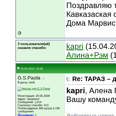
Поздравляю т
Кавказаская 
Дома Марвис
3 пользователя(ей)
kapri
(15.04.2
сказали cпасибо:
Алина+Рэм
(1
15.04.2013, 10:05
G.S.Paola
Re: ТАРАЗ – 
В доску свой
kapri
, Алена
Регистрация: 20.05.2009
Вашу команду
Адрес: Шымкент
Сообщений: 1,514
Сказал(а) спасибо: 413
Поблагодарили 360 раз(а) в 236
сообщениях
Подарков:
3