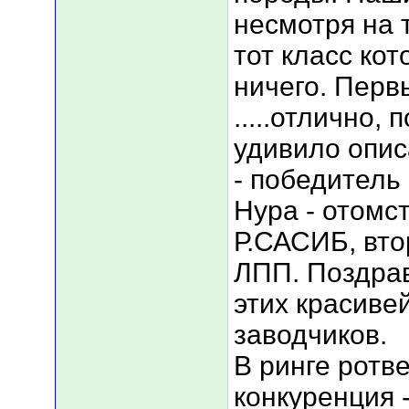
несмотря на 
тот класс ко
ничего. Перв
.....отлично,
удивило опис
- победитель
Нура - отомс
Р.САСИБ, вто
ЛПП. Поздра
этих красивей
заводчиков.
В ринге ротв
конкуренция 