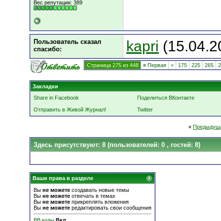
Вес репутации:
389
Пользователь сказал
kapri
(15.04.2
cпасибо:
Страница 275 из 448
«
Первая
<
175
225
265
2
Закладки
Share in Facebook
Поделиться ВКонтакте
Отправить в Живой Журнал!
Twitter
«
Предыдуща
Здесь присутствуют: 8
(пользователей: 0 , гостей: 8)
Ваши права в разделе
Вы
не можете
создавать новые темы
Вы
не можете
отвечать в темах
Вы
не можете
прикреплять вложения
Вы
не можете
редактировать свои сообщения
BB коды
Вкл.