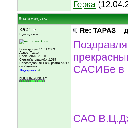
Герка
(12.04.
14.04.2013, 21:52
kapri
Re: ТАРАЗ – 
В доску свой
Поздравля
Регистрация: 31.01.2009
Адрес: Тараз
прекрасны
Сообщений: 2,510
Сказал(а) спасибо: 2,595
Поблагодарили 1,989 раз(а) в 949
САСИБе в 
сообщениях
Подарков:
6
Вес репутации:
124
САО В.Ц.Д