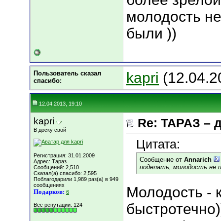
молодость н
были ))
Пользователь сказал
kapri
(12.04.2
cпасибо:
12.04.2013, 19:10
kapri
Re: ТАРАЗ – 
В доску свой
Цитата:
Регистрация: 31.01.2009
Сообщение от
Annarich
Адрес: Тараз
поделать, молодость не п
Сообщений: 2,510
Сказал(а) спасибо: 2,595
Поблагодарили 1,989 раз(а) в 949
сообщениях
Молодость - 
Подарков:
6
быстротечно)
Вес репутации:
124