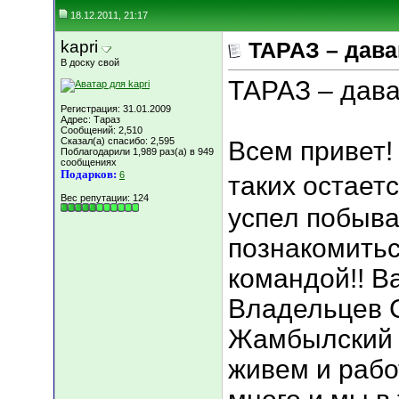
18.12.2011, 21:17
kapri
ТАРАЗ – дава
В доску свой
ТАРАЗ – дава
Регистрация: 31.01.2009
Адрес: Тараз
Сообщений: 2,510
Сказал(а) спасибо: 2,595
Всем привет! 
Поблагодарили 1,989 раз(а) в 949
сообщениях
Подарков:
6
таких остаетс
Вес репутации:
124
успел побыват
познакомитьс
командой!! В
Владельцев С
Жамбылский 
живем и рабо