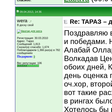
cпасибо:
09.04.2013, 14:36
wera
Re: ТАРАЗ – 
В доску свой
Поздравляю в
Регистрация: 30.03.2010
и победами. 
Адрес: Тараз
Сообщений: 1,813
Сказал(а) спасибо: 1,674
Алабай Оллар
Поблагодарили 1,366 раз(а) в 782
сообщениях
Волкадав Це
Подарков:
9
Вес репутации:
106
обоих дней, 
день оценка 
оч.хор, втор
вот такие ра
в рингах был
Хотелось бы 