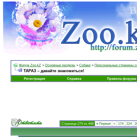
Форум Zoo.kZ
>
Основные разделы
>
Собаки
>
Персональные страницы с
ТАРАЗ – давайте знакомиться!
Регистрация
Справка
Правила форума
Страница 274 из 448
«
Первая
<
174
224
2