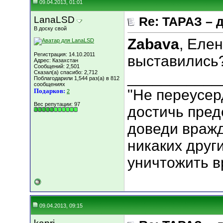
09.04.2013, 01:01
LanaLSD
Re: ТАРАЗ – 
В доску свой
Zabava
, Еле
Регистрация: 14.10.2011
выставились
Адрес: Казахстан
Сообщений: 2,501
Сказал(а) спасибо: 2,712
___________
Поблагодарили 1,544 раз(а) в 812
сообщениях
"Не переусер
Подарков:
2
Вес репутации:
97
достичь пред
доведи вражд
никаких друг
уничтожить вр
09.04.2013, 09:15