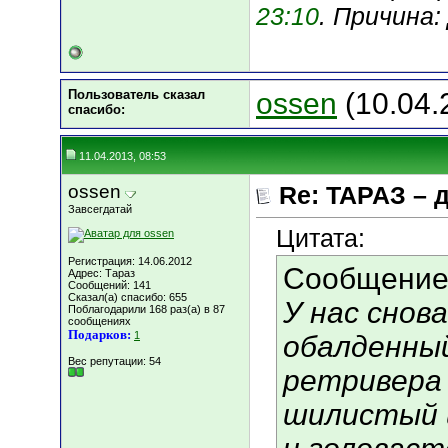
23:10
. Причина
Пользователь сказал
ossen
(10.04.
cпасибо:
11.04.2013, 08:53
ossen
Re: ТАРАЗ – 
Завсегдатай
Цитата:
Регистрация: 14.06.2012
Сообщение
Адрес: Тараз
Сообщений: 141
Сказал(а) спасибо: 655
У нас снов
Поблагодарили 168 раз(а) в 87
сообщениях
Подарков:
1
обалденный
Вес репутации:
54
ретривера 
шилистый 