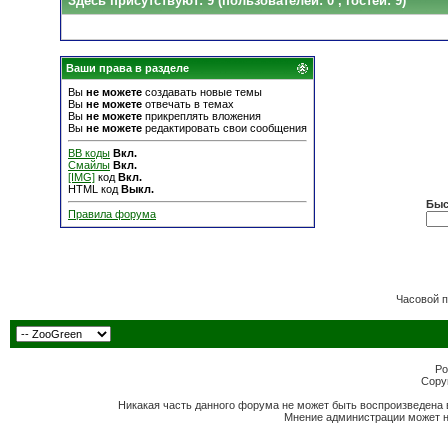
Здесь присутствуют: 9
(пользователей: 0 , гостей: 9)
Ваши права в разделе
Вы
не можете
создавать новые темы
Вы
не можете
отвечать в темах
Вы
не можете
прикреплять вложения
Вы
не можете
редактировать свои сообщения
BB коды
Вкл.
Смайлы
Вкл.
[IMG]
код
Вкл.
HTML код
Выкл.
Быс
Правила форума
Часовой 
Po
Copyr
Никакая часть данного форума не может быть воспроизведена 
Мнение администрации может н