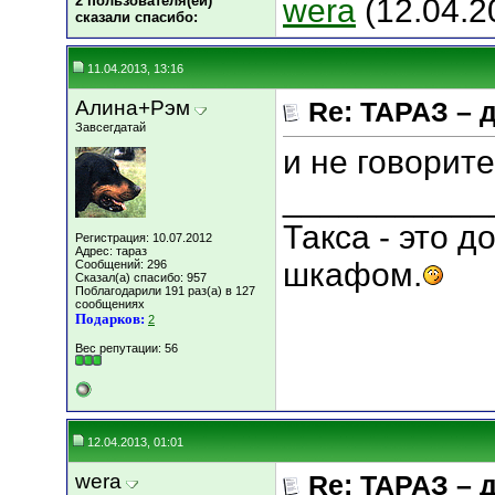
2 пользователя(ей)
wera
(12.04.2
сказали cпасибо:
11.04.2013, 13:16
Алина+Рэм
Re: ТАРАЗ – 
Завсегдатай
и не говорите
___________
Такса - это 
Регистрация: 10.07.2012
Адрес: тараз
шкафом.
Сообщений: 296
Сказал(а) спасибо: 957
Поблагодарили 191 раз(а) в 127
сообщениях
Подарков:
2
Вес репутации:
56
12.04.2013, 01:01
wera
Re: ТАРАЗ – 