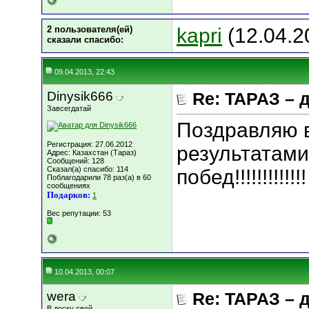
2 пользователя(ей)
kapri
(12.04.2
сказали cпасибо:
09.04.2013, 22:43
Dinysik666
Re: ТАРАЗ – 
Завсегдатай
Поздравляю 
Регистрация: 27.06.2012
результатами
Адрес: Казахстан (Тараз)
Сообщений: 128
Сказал(а) спасибо: 114
побед!!!!!!!!!!!!!
Поблагодарили 78 раз(а) в 60
сообщениях
Подарков:
1
Вес репутации:
53
10.04.2013, 00:07
wera
Re: ТАРАЗ – 
В доску свой