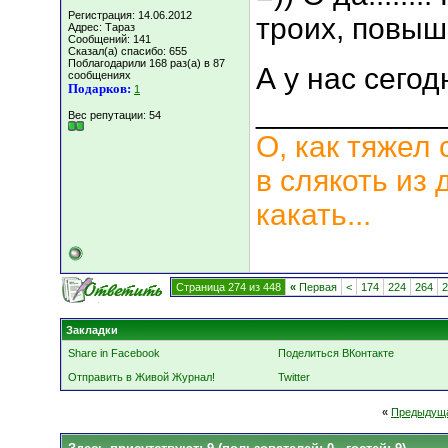
Регистрация: 14.06.2012
троих, повыш
Адрес: Тараз
Сообщений: 141
Сказал(а) спасибо: 655
Поблагодарили 168 раз(а) в 87
А у нас сего
сообщениях
Подарков:
1
___________
Вес репутации:
54
О, как тяжел 
в слякоть из 
какать...
Страница 274 из 448
«
Первая
<
174
224
264
2
Закладки
Share in Facebook
Поделиться ВКонтакте
Отправить в Живой Журнал!
Twitter
«
Предыдуща