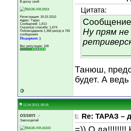
В доску свой
Цитата:
Регистрация: 30.03.2010
Сообщение
Адрес: Тараз
Сообщений: 1,813
Сказал(а) спасибо: 1,674
Ну прям не 
Поблагодарили 1,366 раз(а) в 782
сообщениях
Подарков:
9
ретриверск
Вес репутации:
106
_________
Танюш, предс
будет. А ведь
12.04.2013, 08:26
ossen
Re: ТАРАЗ – 
Завсегдатай
=)) О да!!!!!