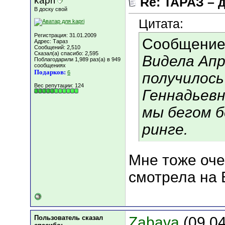
kapri
Re: ТАРАЗ – 
В доску свой
Цитата:
Регистрация: 31.01.2009
Сообщение
Адрес: Тараз
Сообщений: 2,510
Сказал(а) спасибо: 2,595
Видела Апр
Поблагодарили 1,989 раз(а) в 949
сообщениях
Подарков:
6
получилось
Вес репутации:
124
Геннадьевн
мы бегом б
ринге.
Мне тоже оче
смотрела на В
Пользователь сказал
Zabava
(09.04