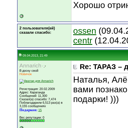
Хорошо отрин
2 пользователя(ей)
ossen
(09.04.
сказали cпасибо:
centr
(12.04.2
09.04.2013, 21:49
Annarich
Re: ТАРАЗ – 
В доску свой
Новичок
Наталья, Алё
вами познако
Регистрация: 20.02.2009
Адрес: Караганда
Сообщений: 11,300
подарки! )))
Сказал(а) спасибо: 7,474
Поблагодарили 6,513 раз(а) в
3,155 сообщениях
Подарков:
15
Вес репутации:
0