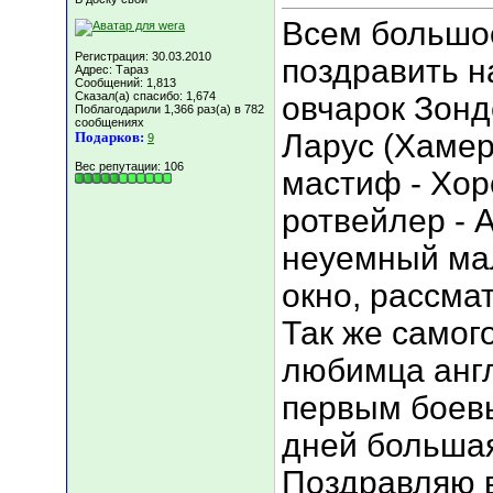
Всем большое
Регистрация: 30.03.2010
поздравить н
Адрес: Тараз
Сообщений: 1,813
Сказал(а) спасибо: 1,674
овчарок Зонд
Поблагодарили 1,366 раз(а) в 782
сообщениях
Ларус (Хамер
Подарков:
9
Вес репутации:
106
мастиф - Хо
ротвейлер - 
неуемный мал
окно, рассма
Так же самог
любимца англ
первым боев
дней большая
Поздравляю 