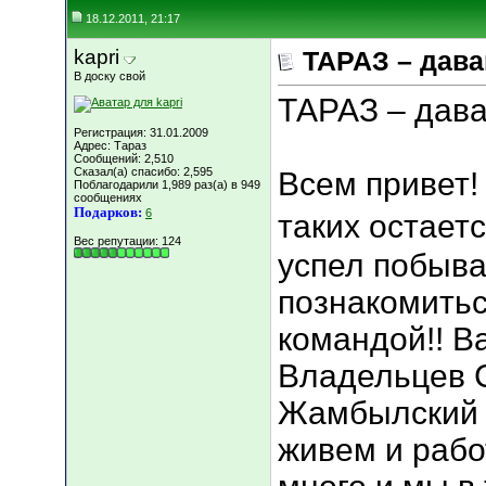
18.12.2011, 21:17
kapri
ТАРАЗ – дава
В доску свой
ТАРАЗ – дава
Регистрация: 31.01.2009
Адрес: Тараз
Сообщений: 2,510
Сказал(а) спасибо: 2,595
Всем привет! 
Поблагодарили 1,989 раз(а) в 949
сообщениях
Подарков:
6
таких остаетс
Вес репутации:
124
успел побыват
познакомитьс
командой!! В
Владельцев С
Жамбылский 
живем и рабо