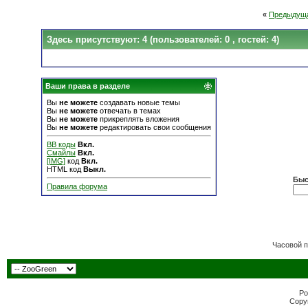
«
Предыдуща
Здесь присутствуют: 4
(пользователей: 0 , гостей: 4)
Ваши права в разделе
Вы
не можете
создавать новые темы
Вы
не можете
отвечать в темах
Вы
не можете
прикреплять вложения
Вы
не можете
редактировать свои сообщения
BB коды
Вкл.
Смайлы
Вкл.
[IMG]
код
Вкл.
HTML код
Выкл.
Быс
Правила форума
Часовой 
Po
Copyr