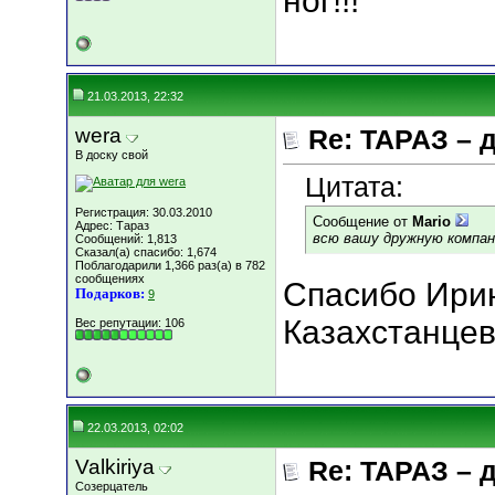
ног!!!
21.03.2013, 22:32
wera
Re: ТАРАЗ – 
В доску свой
Цитата:
Регистрация: 30.03.2010
Сообщение от
Mario
Адрес: Тараз
всю вашу дружную компан
Сообщений: 1,813
Сказал(а) спасибо: 1,674
Поблагодарили 1,366 раз(а) в 782
сообщениях
Спасибо Ирин
Подарков:
9
Казахстанцев
Вес репутации:
106
22.03.2013, 02:02
Valkiriya
Re: ТАРАЗ – 
Созерцатель