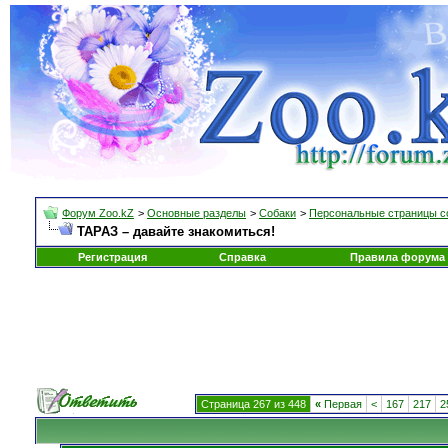
Форум Zoo.kZ
>
Основные разделы
>
Собаки
>
Персональные страницы с
ТАРАЗ – давайте знакомиться!
Регистрация
Справка
Правила форума
Страница 267 из 448
«
Первая
<
167
217
2