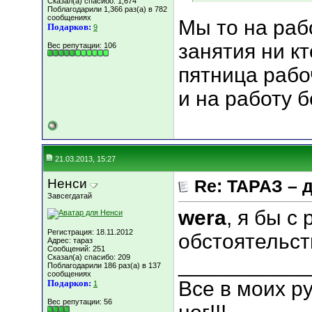
Сказал(а) спасибо: 1,674
Поблагодарили 1,366 раз(а) в 782
сообщениях
Мы то на раб
Подарков:
9
занятия ни кт
Вес репутации:
106
пятница рабочи
и на работу б
21.03.2013, 15:27
Ненси
Re: ТАРАЗ – 
Завсегдатай
wera
, я бы с
Регистрация: 18.11.2012
обстоятельст
Адрес: тараз
Сообщений: 251
Сказал(а) спасибо: 209
___________
Поблагодарили 186 раз(а) в 137
сообщениях
Все в моих ру
Подарков:
1
Вес репутации:
56