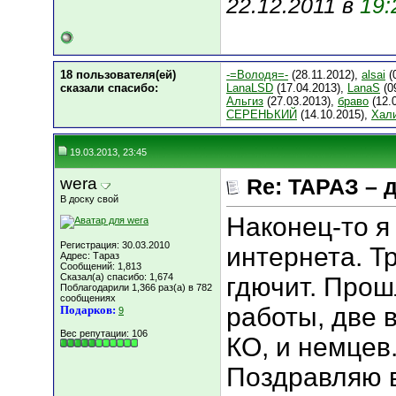
22.12.2011 в
19:
18 пользователя(ей)
-=Володя=-
(28.11.2012),
alsai
(
сказали cпасибо:
LanaLSD
(17.04.2013),
LanaS
(0
Альгиз
(27.03.2013),
браво
(12.
СЕРЕНЬКИЙ
(14.10.2015),
Хал
19.03.2013, 23:45
wera
Re: ТАРАЗ – 
В доску свой
Наконец-то я
Регистрация: 30.03.2010
интернета. Тр
Адрес: Тараз
Сообщений: 1,813
Сказал(а) спасибо: 1,674
гдючит. Прош
Поблагодарили 1,366 раз(а) в 782
сообщениях
работы, две 
Подарков:
9
Вес репутации:
106
КО, и немцев
Поздравляю в