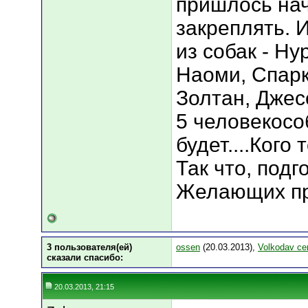
пришлось нач
закреплять. 
из собак - Ну
Наоми, Спарк
Золтан, Джес
5 человекосо
будет....Кого 
Так что, подг
Желающих пр
3 пользователя(ей)
ossen
(20.03.2013),
Volkodav ce
сказали cпасибо:
20.03.2013, 21:15