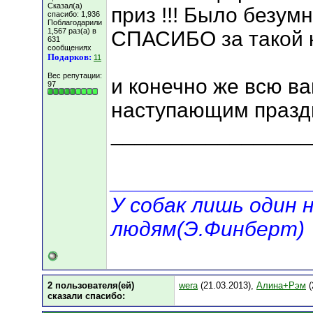
Сказал(а)
приз !!! Было безум
спасибо: 1,936
Поблагодарили
1,567 раз(а) в
СПАСИБО за такой к
631
сообщениях
Подарков:
11
Вес репутации:
и конечно же всю в
97
наступающим праздн
_________________
_________________
У собак лишь один 
людям(Э.Финберт)
2 пользователя(ей)
wera
(21.03.2013),
Алина+Рэм
(
сказали cпасибо: