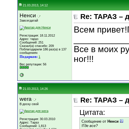
21.03.2013, 14:12
Ненси
Re: ТАРАЗ – 
Завсегдатай
Всем привет!
Регистрация: 18.11.2012
___________
Адрес: тараз
Сообщений: 251
Сказал(а) спасибо: 209
Все в моих ру
Поблагодарили 186 раз(а) в 137
сообщениях
ног!!!
Подарков:
1
Вес репутации:
56
21.03.2013, 14:26
wera
Re: ТАРАЗ – 
В доску свой
Цитата:
Регистрация: 30.03.2010
Сообщение от
Ненси
Адрес: Тараз
!Где все?
Сообщений: 1,813