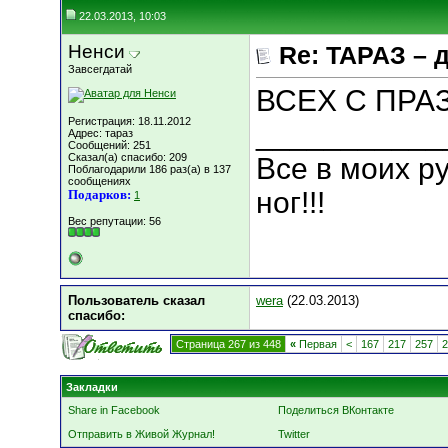
22.03.2013, 10:03
Ненси
Re: ТАРАЗ – 
Завсегдатай
ВСЕХ С ПРА
Регистрация: 18.11.2012
___________
Адрес: тараз
Сообщений: 251
Сказал(а) спасибо: 209
Все в моих ру
Поблагодарили 186 раз(а) в 137
сообщениях
ног!!!
Подарков:
1
Вес репутации:
56
Пользователь сказал
wera
(22.03.2013)
cпасибо:
Страница 267 из 448
«
Первая
<
167
217
257
2
Закладки
Share in Facebook
Поделиться ВКонтакте
Отправить в Живой Журнал!
Twitter