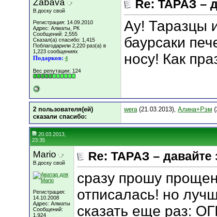
Zabava
Re: ТАРАЗ – 
В доску свой
Ау! Таразцы 
Регистрация: 14.09.2010
Адрес: Алматы, РК
Сообщений: 2,555
баурсаки печ
Сказал(а) спасибо: 1,415
Поблагодарили 2,220 раз(а) в
1,223 сообщениях
носу! Как пр
Подарков:
4
Вес репутации:
124
2 пользователя(ей)
wera
(21.03.2013),
Алина+Рэм
(
сказали cпасибо:
20.03.2013,
23:35
Mario
Re: ТАРАЗ – давайте
В доску свой
сразу прошу прощен
отписалась! но лучш
Регистрация:
14.10.2008
Адрес: Алматы
сказать еще раз: 
Сообщений:
1,924