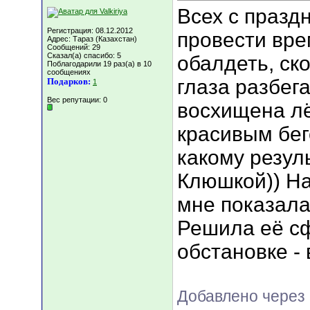
Всех с празд
Регистрация: 08.12.2012
провести вре
Адрес: Тараз (Казахстан)
Сообщений: 29
Сказал(а) спасибо: 5
обалдеть, ско
Поблагодарили 19 раз(а) в 10
сообщениях
глаза разбег
Подарков:
1
Вес репутации:
0
восхищена л
красивым бег
какому резул
Клюшкой)) На
мне показала
Решила её сф
обстановке -
Добавлено через 