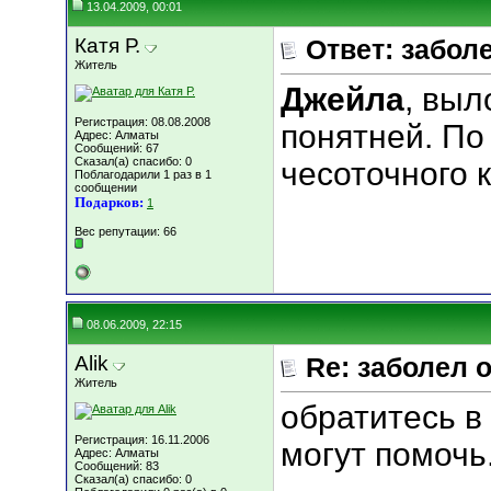
13.04.2009, 00:01
Катя Р.
Ответ: забол
Житель
Джейла
, выл
Регистрация: 08.08.2008
понятней. По
Адрес: Алматы
Сообщений: 67
Сказал(а) спасибо: 0
чесоточного 
Поблагодарили 1 раз в 1
сообщении
Подарков:
1
Вес репутации:
66
08.06.2009, 22:15
Alik
Re: заболел 
Житель
обратитесь в 
Регистрация: 16.11.2006
могут помочь
Адрес: Алматы
Сообщений: 83
Сказал(а) спасибо: 0