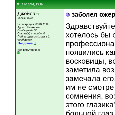
11.04.2009, 23:29
Джейла
заболел ожер
Увлекшийся
Здравствуйте
Регистрация: 09.04.2009
Адрес: Казахстан
Сообщений: 36
хотелось бы 
Сказал(а) спасибо: 0
Поблагодарили 1 раз в 1
сообщении
профессионал
Подарков:
1
появились ка
Вес репутации:
0
восковицы, во
заметила воз
замечала его
им не смотре
сомнения, во
этого глазик
больной глаз