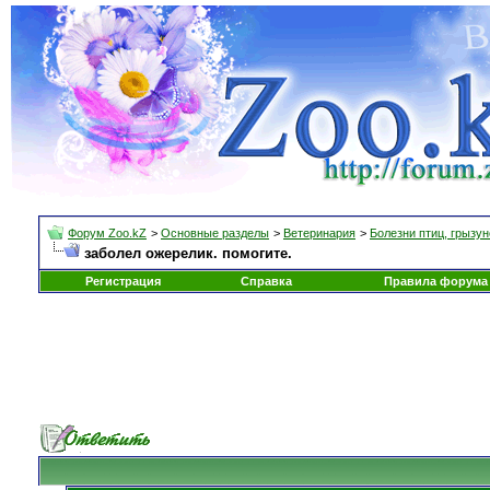
Форум Zoo.kZ
>
Основные разделы
>
Ветеринария
>
Болезни птиц, грызун
заболел ожерелик. помогите.
Регистрация
Справка
Правила форума