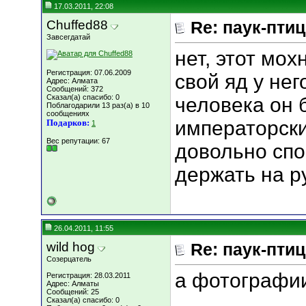
17.03.2011, 22:08
Chuffed88
Re: паук-пти
Завсегдатай
нет, этот мох
Регистрация: 07.06.2009
свой яд у нег
Адрес: Алмата
Сообщений: 372
Сказал(а) спасибо: 0
человека он 
Поблагодарили 13 раз(а) в 10
сообщениях
императорск
Подарков:
1
Вес репутации:
67
довольно сп
держать на р
26.04.2011, 11:55
wild hog
Re: паук-пти
Созерцатель
а фотографи
Регистрация: 28.03.2011
Адрес: Алматы
Сообщений: 25
Сказал(а) спасибо: 0