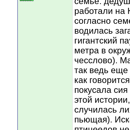
семье. дедуш
работали на К
согласно сем
водилась заг
гигантский па
метра в окру
чесслово). Ма
так ведь еще 
как говоритс
покусала сия
этой истории,
случилась ли
пьющая). Иск
птицеедов не