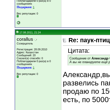
Поблагодарили 0 раз(а) в 0
сообщениях
Подарков:
1
Вес репутации:
0
17.08.2011, 21:24
corallus
Re: паук-пти
Созерцатель
Цитата:
Регистрация: 28.09.2010
Адрес: Казахстан
Сообщений: 20
Сообщение от
Александр 
Сказал(а) спасибо: 0
Поблагодарили 0 раз(а) в 0
А вы не планируете ещё р
сообщениях
Подарков:
1
Александр,вы
Вес репутации:
0
развелись п
продаю по 15
есть, по 5000