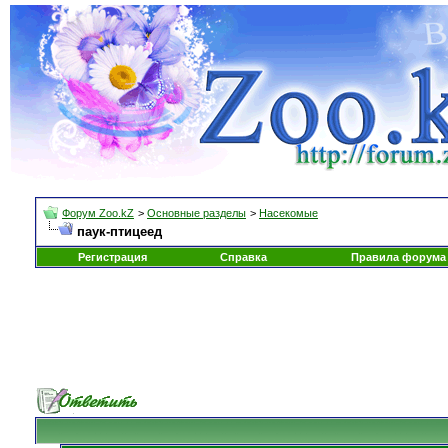
Форум Zoo.kZ
>
Основные разделы
>
Насекомые
паук-птицеед
Регистрация
Справка
Правила форума