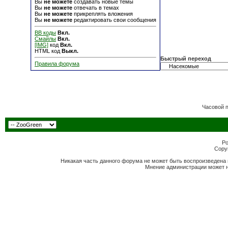
Вы
не можете
создавать новые темы
Вы
не можете
отвечать в темах
Вы
не можете
прикреплять вложения
Вы
не можете
редактировать свои сообщения
BB коды
Вкл.
Смайлы
Вкл.
[IMG]
код
Вкл.
HTML код
Выкл.
Быстрый переход
Правила форума
Часовой 
Po
Copyr
Никакая часть данного форума не может быть воспроизведена 
Мнение администрации может н