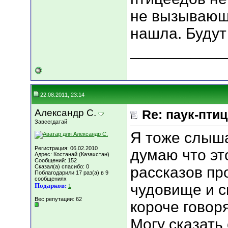
не вызывающи
нашла. Буду
___________
22.08.2011, 23:14
Александр С.
Re: паук-пти
Завсегдатай
Я тоже слыша
Регистрация: 06.02.2010
думаю что эт
Адрес: Костанай (Казахстан)
Сообщений: 152
Сказал(а) спасибо: 0
рассказов пр
Поблагодарили 17 раз(а) в 9
сообщениях
чудовище и с
Подарков:
1
Вес репутации:
62
короче говор
Могу сказать