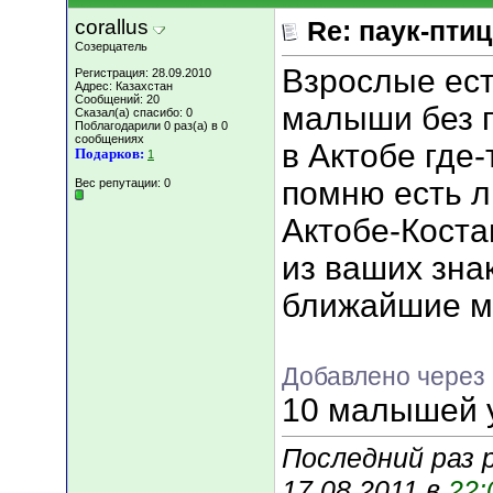
corallus
Re: паук-пти
Созерцатель
Взрослые ест
Регистрация: 28.09.2010
Адрес: Казахстан
Сообщений: 20
малыши без п
Сказал(а) спасибо: 0
Поблагодарили 0 раз(а) в 0
сообщениях
в Актобе где-
Подарков:
1
помню есть л
Вес репутации:
0
Актобе-Коста
из ваших зна
ближайшие м
Добавлено через 
10 малышей 
Последний раз р
17.08.2011 в
22: