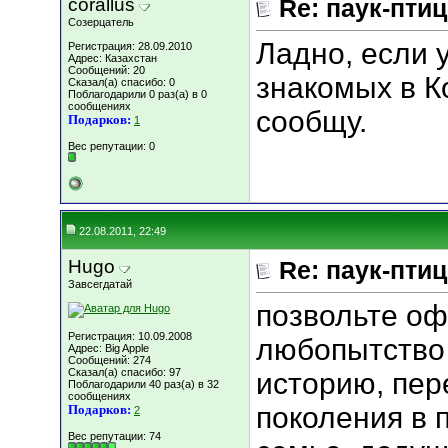
corallus
Re: паук-пти
Созерцатель
Ладно, если 
Регистрация: 28.09.2010
Адрес: Казахстан
Сообщений: 20
знакомых в К
Сказал(а) спасибо: 0
Поблагодарили 0 раз(а) в 0
сообщениях
сообщу.
Подарков:
1
Вес репутации:
0
22.08.2011, 22:49
Hugo
Re: паук-пти
Завсегдатай
позвольте оф
Регистрация: 10.09.2008
любопытство
Адрес: Big Apple
Сообщений: 274
Сказал(а) спасибо: 97
историю, пе
Поблагодарили 40 раз(а) в 32
сообщениях
поколения в 
Подарков:
2
Вес репутации:
74