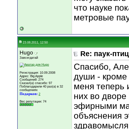
что науке по
метровые пау
23.08.2011, 12:50
Hugo
Re: паук-пти
Завсегдатай
Спасибо, Але
Регистрация: 10.09.2008
души - кроме
Адрес: Big Apple
Сообщений: 274
Сказал(а) спасибо: 97
меня теперь и
Поблагодарили 40 раз(а) в 32
сообщениях
них во дворе
Подарков:
2
Вес репутации:
74
эфирными мас
объяснения э
здравомысля