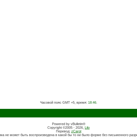
Часовой пояс GMT +5, время:
18:46
.
Powered by vBulletin®
Copyright ©2005 - 2026,
Lilo
Перевод:
zCarot
ма не может быть воспроизведена в какой бы то ни было форме без письменного раз