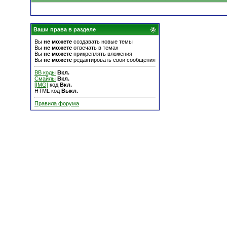
Ваши права в разделе
Вы
не можете
создавать новые темы
Вы
не можете
отвечать в темах
Вы
не можете
прикреплять вложения
Вы
не можете
редактировать свои сообщения
BB коды
Вкл.
Смайлы
Вкл.
[IMG]
код
Вкл.
HTML код
Выкл.
Правила форума