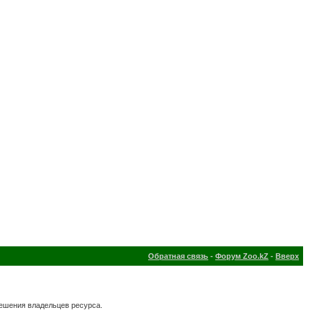
Обратная связь
-
Форум Zoo.kZ
-
Вверх
решения владельцев ресурса.