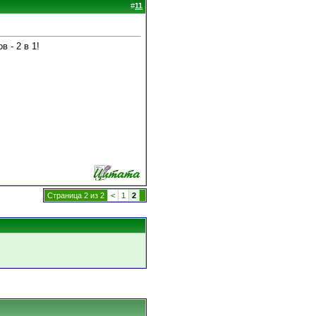
#
11
- 2 в 1!
Страница 2 из 2
<
1
2