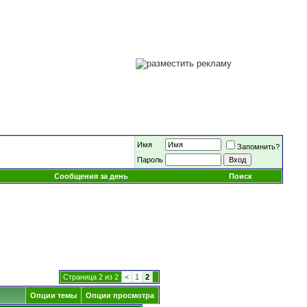
Имя
Запомнить?
Пароль
Сообщения за день
Поиск
Страница 2 из 2
<
1
2
Опции темы
Опции просмотра