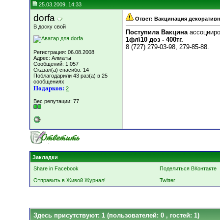
25.03.2009, 14:33
dorfa
Ответ: Вакцинация декоратив
В доску свой
Поступила Вакцина
ассоцииро
1фл\10 доз - 400тг.
8 (727) 279-03-98, 279-85-88.
Регистрация: 06.08.2008
Адрес: Алматы
Сообщений: 1,057
Сказал(а) спасибо: 14
Поблагодарили 43 раз(а) в 25
сообщениях
Подарков:
2
Вес репутации:
77
Закладки
Share in Facebook
Поделиться ВКонтакте
Отправить в Живой Журнал!
Twitter
Здесь присутствуют: 1
(пользователей: 0 , гостей: 1)