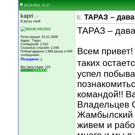
18.12.2011, 21:17
kapri
ТАРАЗ – дава
В доску свой
ТАРАЗ – дава
Регистрация: 31.01.2009
Адрес: Тараз
Сообщений: 2,510
Сказал(а) спасибо: 2,595
Всем привет! 
Поблагодарили 1,989 раз(а) в 949
сообщениях
Подарков:
6
таких остаетс
Вес репутации:
124
успел побыват
познакомитьс
командой!! В
Владельцев С
Жамбылский 
живем и рабо