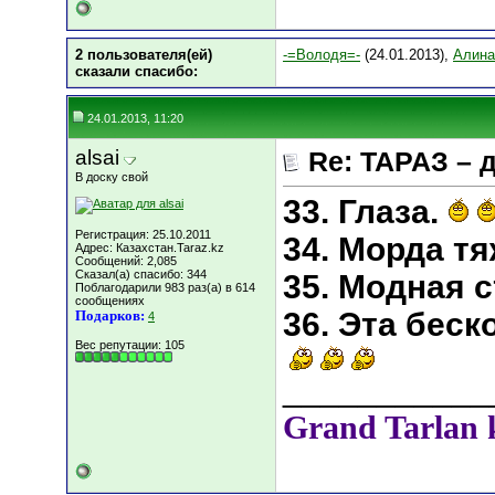
2 пользователя(ей)
-=Володя=-
(24.01.2013),
Алин
сказали cпасибо:
24.01.2013, 11:20
alsai
Re: ТАРАЗ – 
В доску свой
33. Глаза.
Регистрация: 25.10.2011
34. Морда т
Адрес: Казахстан.Taraz.kz
Сообщений: 2,085
Сказал(а) спасибо: 344
35. Модная 
Поблагодарили 983 раз(а) в 614
сообщениях
36. Эта беск
Подарков:
4
Вес репутации:
105
___________
Grand Tarlan 