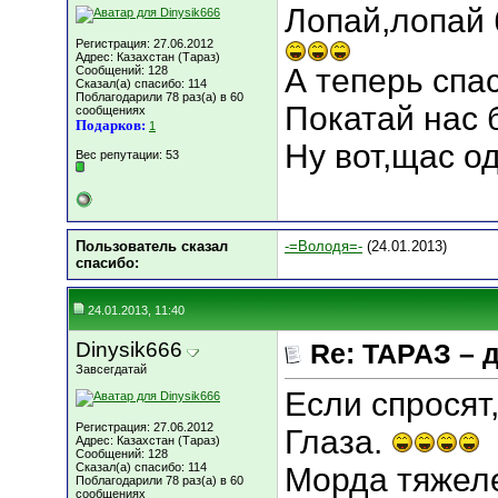
Лопай,лопай 
Регистрация: 27.06.2012
Адрес: Казахстан (Тараз)
А теперь спа
Сообщений: 128
Сказал(а) спасибо: 114
Поблагодарили 78 раз(а) в 60
Покатай нас 
сообщениях
Подарков:
1
Ну вот,щас о
Вес репутации:
53
Пользователь сказал
-=Володя=-
(24.01.2013)
cпасибо:
24.01.2013, 11:40
Dinysik666
Re: ТАРАЗ – 
Завсегдатай
Если спросят
Регистрация: 27.06.2012
Глаза.
Адрес: Казахстан (Тараз)
Сообщений: 128
Сказал(а) спасибо: 114
Морда тяжел
Поблагодарили 78 раз(а) в 60
сообщениях