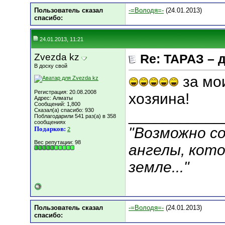
Пользователь сказал
-=Володя=-
(24.01.2013)
cпасибо:
24.01.2013, 11:21
Zvezda kz
Re: ТАРАЗ – 
В доску свой
за мои
Регистрация: 20.08.2008
хозяина!
Адрес: Алматы
Сообщений: 1,800
Сказал(а) спасибо: 930
___________
Поблагодарили 541 раз(а) в 358
сообщениях
"Возможно с
Подарков:
2
Вес репутации:
98
ангелы, кот
земле..."
Пользователь сказал
-=Володя=-
(24.01.2013)
cпасибо: