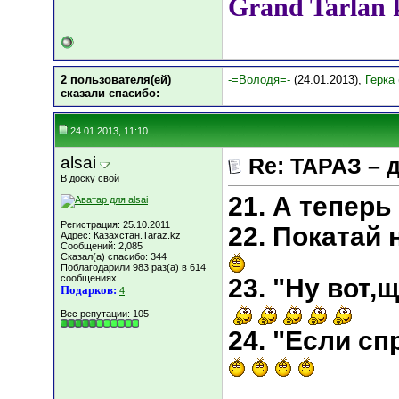
Grand Tarlan 
2 пользователя(ей)
-=Володя=-
(24.01.2013),
Герка
сказали cпасибо:
24.01.2013, 11:10
alsai
Re: ТАРАЗ – 
В доску свой
21. А теперь
Регистрация: 25.10.2011
22. Покатай 
Адрес: Казахстан.Taraz.kz
Сообщений: 2,085
Сказал(а) спасибо: 344
Поблагодарили 983 раз(а) в 614
сообщениях
23. "Ну вот,
Подарков:
4
Вес репутации:
105
24. "Если сп
___________