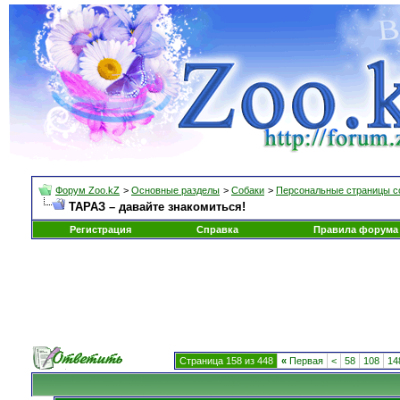
Форум Zoo.kZ
>
Основные разделы
>
Собаки
>
Персональные страницы с
ТАРАЗ – давайте знакомиться!
Регистрация
Справка
Правила форума
Страница 158 из 448
«
Первая
<
58
108
14