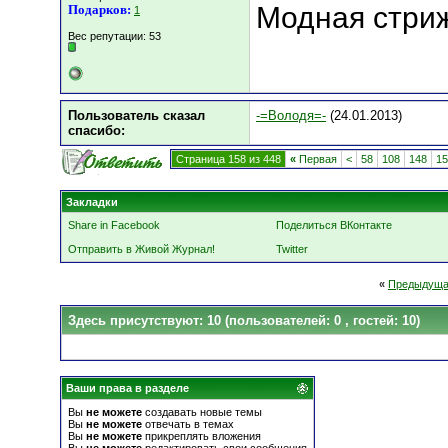
Модная стри
Подарков:
1
Вес репутации:
53
Пользователь сказал
-=Володя=-
(24.01.2013)
cпасибо:
Страница 158 из 448
«
Первая
<
58
108
148
15
Закладки
Share in Facebook
Поделиться ВКонтакте
Отправить в Живой Журнал!
Twitter
«
Предыдуща
Здесь присутствуют: 10
(пользователей: 0 , гостей: 10)
Ваши права в разделе
Вы
не можете
создавать новые темы
Вы
не можете
отвечать в темах
Вы
не можете
прикреплять вложения