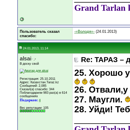
Grand Tarlan 
Пользователь сказал
-=Володя=-
(24.01.2013)
cпасибо:
24.01.2013, 11:14
alsai
Re: ТАРАЗ – 
В доску свой
25. Хорошо 
Регистрация: 25.10.2011
Адрес: Казахстан.Taraz.kz
Сообщений: 2,085
26. Отвали,у
Сказал(а) спасибо: 344
Поблагодарили 983 раз(а) в 614
сообщениях
27. Маугли.
Подарков:
4
28. Уйди! Те
Вес репутации:
105
___________
Grand Tarlan 