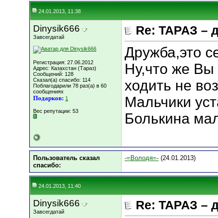
24.01.2013, 11:38
Dinysik666
Re: ТАРАЗ – 
Завсегдатай
Дружба,это с
Регистрация: 27.06.2012
Ну,что же Вы 
Адрес: Казахстан (Тараз)
Сообщений: 128
Сказал(а) спасибо: 114
ходить не во
Поблагодарили 78 раз(а) в 60
сообщениях
Мальчики ус
Подарков:
1
Вес репутации:
53
Болькина мал
Пользователь сказал
-=Володя=-
(24.01.2013)
cпасибо:
24.01.2013, 11:40
Dinysik666
Re: ТАРАЗ – 
Завсегдатай