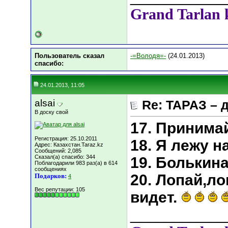
Grand Tarlan 
Пользователь сказал
-=Володя=-
(24.01.2013)
cпасибо:
24.01.2013, 11:05
alsai
Re: ТАРАЗ – 
В доску свой
17. Принима
Регистрация: 25.10.2011
18. Я лежу н
Адрес: Казахстан.Taraz.kz
Сообщений: 2,085
Сказал(а) спасибо: 344
19. Болькин
Поблагодарили 983 раз(а) в 614
сообщениях
20. Лопай,л
Подарков:
4
Вес репутации:
105
видет.
___________