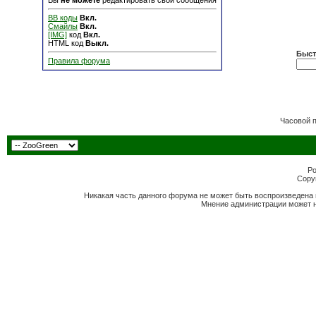
Вы
не можете
редактировать свои сообщения
BB коды
Вкл.
Смайлы
Вкл.
[IMG]
код
Вкл.
HTML код
Выкл.
Быст
Правила форума
Часовой 
Po
Copyr
Никакая часть данного форума не может быть воспроизведена 
Мнение администрации может н