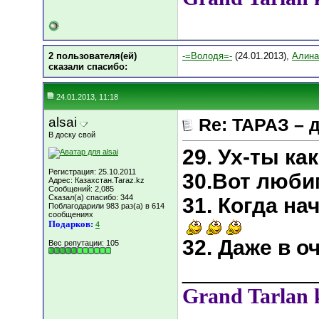
2 пользователя(ей)
-=Володя=-
(24.01.2013),
Алин
сказали cпасибо:
24.01.2013, 11:18
alsai
Re: ТАРАЗ – 
В доску свой
29. Ух-ты ка
Регистрация: 25.10.2011
30.Вот люби
Адрес: Казахстан.Taraz.kz
Сообщений: 2,085
Сказал(а) спасибо: 344
31. Когда н
Поблагодарили 983 раз(а) в 614
сообщениях
Подарков:
4
32. Даже в о
Вес репутации:
105
___________
Grand Tarlan 