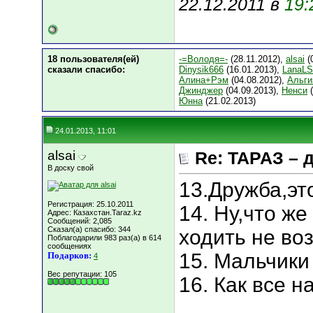
22.12.2011 в
19:
18 пользователя(ей)
-=Володя=-
(28.11.2012),
alsai
(
сказали cпасибо:
Dinysik666
(16.01.2013),
LanaL
Алина+Рэм
(04.08.2012),
Альги
Джинджер
(04.09.2013),
Ненси
(
Юнна
(21.02.2013)
24.01.2013, 11:01
alsai
Re: ТАРАЗ – 
В доску свой
13.Дружба,эт
Регистрация: 25.10.2011
14. Ну,что же
Адрес: Казахстан.Taraz.kz
Сообщений: 2,085
Сказал(а) спасибо: 344
ходить не во
Поблагодарили 983 раз(а) в 614
сообщениях
15. Мальчики
Подарков:
4
Вес репутации:
105
16. Как все 
___________