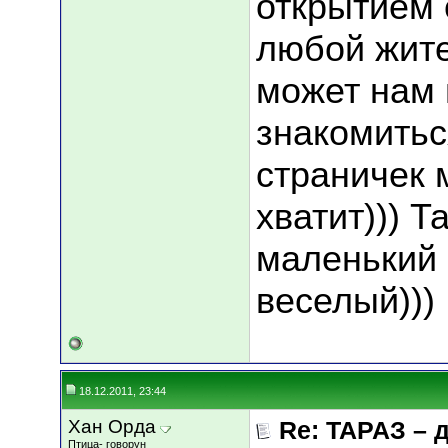
открытием 
любой жите
может нам 
знакомиться
страничек 
хватит))) Т
маленький 
веселый)))
18.12.2011, 23:44
Хан Орда
Re: ТАРАЗ – 
Птица- говорун