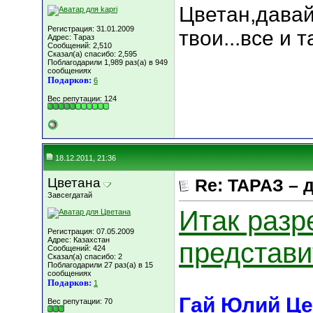
Цветан,давай
Регистрация: 31.01.2009
твои...все и 
Адрес: Тараз
Сообщений: 2,510
Сказал(а) спасибо: 2,595
Поблагодарили 1,989 раз(а) в 949
сообщениях
Подарков:
6
Вес репутации:
124
18.12.2011, 21:36
Цветана
Re: ТАРАЗ – 
Завсегдатай
Итак разр
Регистрация: 07.05.2009
Адрес: Казахстан
представит
Сообщений: 424
Сказал(а) спасибо: 2
Поблагодарили 27 раз(а) в 15
сообщениях
Подарков:
1
Гай Юлий Це
Вес репутации:
70