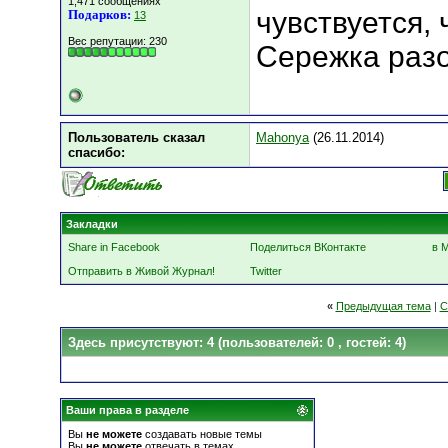
1,471 сообщениях
чувствуется,
Подарков:
13
Вес репутации:
230
Сережка разо
Пользователь сказал
Mahonya
(26.11.2014)
cпасибо:
Закладки
Share in Facebook
Поделиться ВКонтакте
в 
Отправить в Живой Журнал!
Twitter
«
Предыдущая тема
|
С
Здесь присутствуют: 4
(пользователей: 0 , гостей: 4)
Ваши права в разделе
Вы
не можете
создавать новые темы
Вы
не можете
отвечать в темах