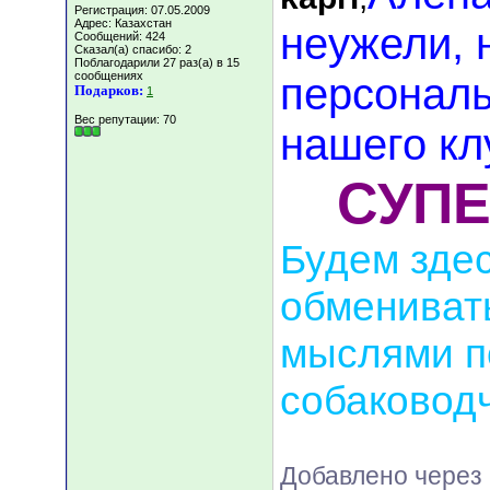
Регистрация: 07.05.2009
Адрес: Казахстан
неужели, 
Сообщений: 424
Сказал(а) спасибо: 2
Поблагодарили 27 раз(а) в 15
сообщениях
персональ
Подарков:
1
Вес репутации:
70
нашего клу
СУПЕР
Будем здес
обмениват
мыслями п
собаководч
Добавлено через 