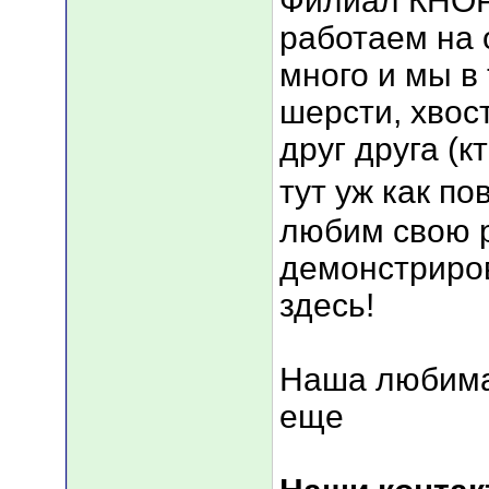
Филиал КНОР
работаем на 
много и мы в
шерсти, хвос
друг друга (к
тут уж как по
любим свою р
демонстриров
здесь!
Наша любима
еще