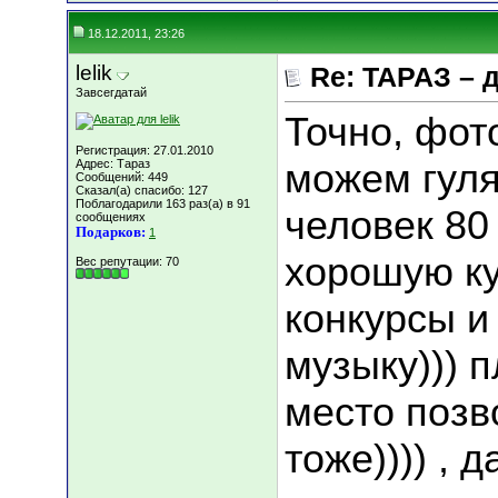
18.12.2011, 23:26
lelik
Re: ТАРАЗ – 
Завсегдатай
Точно, фото
Регистрация: 27.01.2010
можем гуля
Адрес: Тараз
Сообщений: 449
Сказал(а) спасибо: 127
Поблагодарили 163 раз(а) в 91
человек 80 
сообщениях
Подарков:
1
хорошую к
Вес репутации:
70
конкурсы и
музыку))) 
место позв
тоже)))) , 