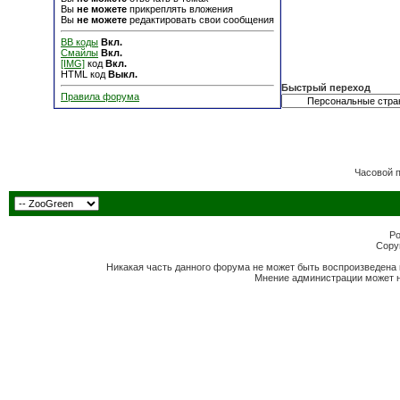
Вы
не можете
прикреплять вложения
Вы
не можете
редактировать свои сообщения
BB коды
Вкл.
Смайлы
Вкл.
[IMG]
код
Вкл.
HTML код
Выкл.
Быстрый переход
Правила форума
Часовой 
Po
Copyr
Никакая часть данного форума не может быть воспроизведена 
Мнение администрации может н