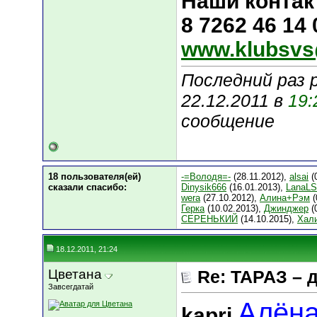
Наши контак
8 7262 46 14
www.klubsvs
Последний раз 
22.12.2011 в
19:
сообщение
18 пользователя(ей)
-=Володя=-
(28.11.2012),
alsai
(
сказали cпасибо:
Dinysik666
(16.01.2013),
LanaL
wera
(27.10.2012),
Алина+Рэм
(
Герка
(10.02.2013),
Джинджер
(
СЕРЕНЬКИЙ
(14.10.2015),
Хал
18.12.2011, 21:24
Цветана
Re: ТАРАЗ – 
Завсегдатай
Алёна
kapri
,