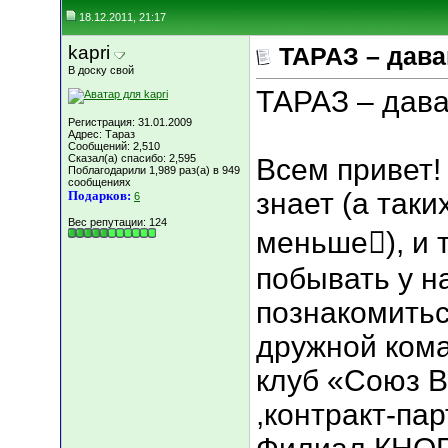
18.12.2011, 21:17
kapri
ТАРАЗ – дава
В доску свой
ТАРАЗ – дава
Регистрация: 31.01.2009
Адрес: Тараз
Сообщений: 2,510
Сказал(а) спасибо: 2,595
Всем привет! 
Поблагодарили 1,989 раз(а) в 949
сообщениях
знает (а таки
Подарков:
6
Вес репутации:
124
меньше), и т
побывать у на
познакомитьс
дружной кома
клуб «Союз 
,контракт-па