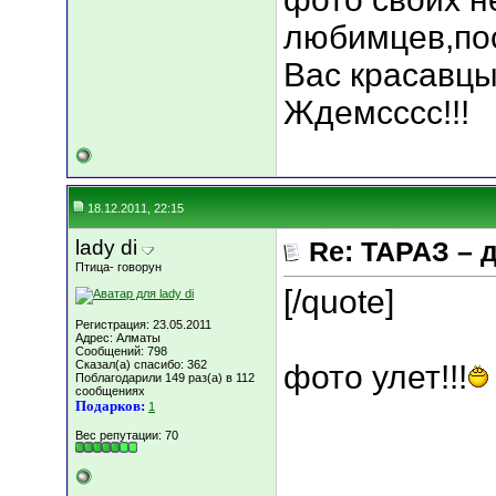
любимцев,пос
Вас красавцы 
Ждемсссс!!!
18.12.2011, 22:15
lady di
Re: ТАРАЗ – 
Птица- говорун
[/quote]
Регистрация: 23.05.2011
Адрес: Алматы
Сообщений: 798
Сказал(а) спасибо: 362
фото улет!!!
Поблагодарили 149 раз(а) в 112
сообщениях
Подарков:
1
Вес репутации:
70