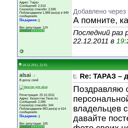
Адрес: Тараз
Сообщений: 2,510
Сказал(а) спасибо: 2,595
Добавлено через
Поблагодарили 1,989 раз(а) в 949
сообщениях
А помните, к
Подарков:
6
Вес репутации:
124
Последний раз 
22.12.2011 в
19:
18.12.2011, 21:51
alsai
Re: ТАРАЗ – 
В доску свой
Поздравляю с
Регистрация: 25.10.2011
персонально
Адрес: Казахстан.Taraz.kz
Сообщений: 2,085
Сказал(а) спасибо: 344
владельцев с
Поблагодарили 983 раз(а) в 614
сообщениях
давайте пос
Подарков:
4
Вес репутации:
105
фото своих н