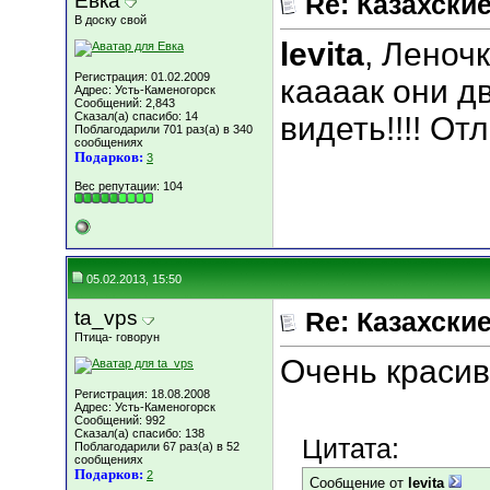
Евка
Re: Казахские
В доску свой
levita
, Леноч
Регистрация: 01.02.2009
каааак они д
Адрес: Усть-Каменогорск
Сообщений: 2,843
Сказал(а) спасибо: 14
видеть!!!! О
Поблагодарили 701 раз(а) в 340
сообщениях
Подарков:
3
Вес репутации:
104
05.02.2013, 15:50
ta_vps
Re: Казахские
Птица- говорун
Очень красив
Регистрация: 18.08.2008
Адрес: Усть-Каменогорск
Сообщений: 992
Сказал(а) спасибо: 138
Цитата:
Поблагодарили 67 раз(а) в 52
сообщениях
Подарков:
2
Сообщение от
levita