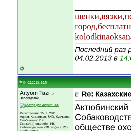
___________
щенки,вязки,п
город,бесплат
kolodkinaoksan
Последний раз р
04.02.2013 в
14:
04.02.2013, 16:54
Artyom Tazi
Re: Казахские
Завсегдатай
Актюбинский 
Регистрация: 25.05.2011
Собаководст
Адрес: Казахстан, ВКО, Курчатов
Сообщений: 286
Сказал(а) спасибо: 146
обществе охо
Поблагодарили 220 раз(а) в 125
сообщениях