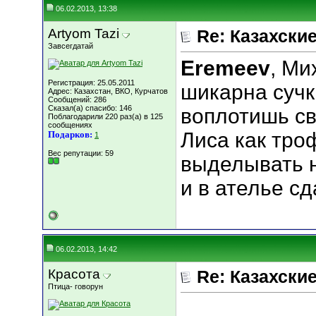
06.02.2013, 13:38
Artyom Tazi
Re: Казахские
Завсегдатай
Eremeev
, Ми
Регистрация: 25.05.2011
шикарна сучк
Адрес: Казахстан, ВКО, Курчатов
Сообщений: 286
Сказал(а) спасибо: 146
воплотишь св
Поблагодарили 220 раз(а) в 125
сообщениях
Лиса как тро
Подарков:
1
Вес репутации:
59
выделывать н
и в ателье сд
06.02.2013, 14:42
Красота
Re: Казахские
Птица- говорун