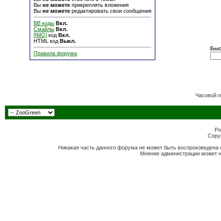
Вы
не можете
прикреплять вложения
Вы
не можете
редактировать свои сообщения
BB коды
Вкл.
Смайлы
Вкл.
[IMG]
код
Вкл.
HTML код
Выкл.
Быс
Правила форума
Часовой 
Po
Copyr
Никакая часть данного форума не может быть воспроизведена 
Мнение администрации может н