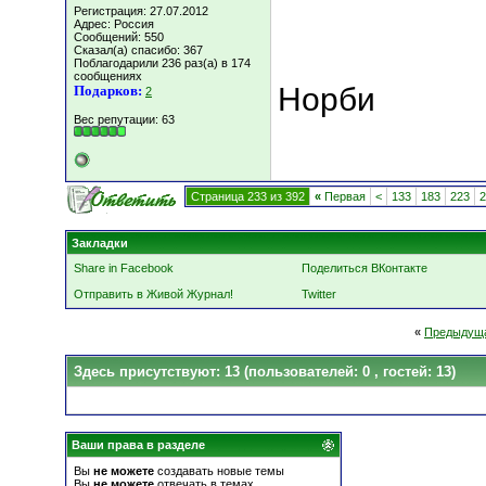
Регистрация: 27.07.2012
Адрес: Россия
Сообщений: 550
Сказал(а) спасибо: 367
Поблагодарили 236 раз(а) в 174
сообщениях
Норби
Подарков:
2
Вес репутации:
63
Страница 233 из 392
«
Первая
<
133
183
223
2
Закладки
Share in Facebook
Поделиться ВКонтакте
Отправить в Живой Журнал!
Twitter
«
Предыдуща
Здесь присутствуют: 13
(пользователей: 0 , гостей: 13)
Ваши права в разделе
Вы
не можете
создавать новые темы
Вы
не можете
отвечать в темах