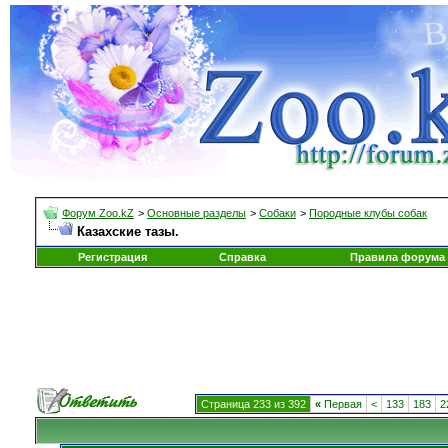
Форум Zoo.kZ
>
Основные разделы
>
Собаки
>
Породные клубы собак
Казахские тазы.
Регистрация
Справка
Правила форума
Страница 233 из 392
«
Первая
<
133
183
2