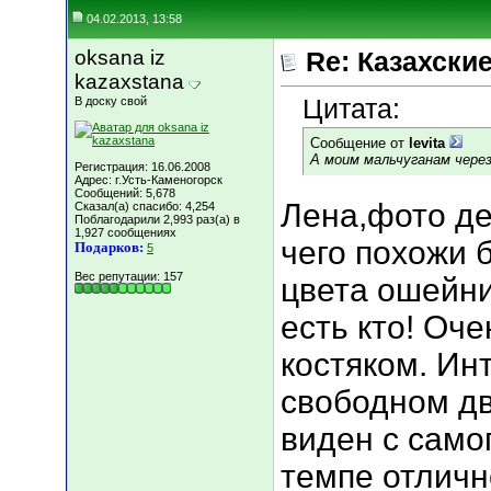
04.02.2013, 13:58
oksana iz
Re: Казахские
kazaxstana
Цитата:
В доску свой
Сообщение от
levita
А моим мальчуганам через 
Регистрация: 16.06.2008
Адрес: г.Усть-Каменогорск
Сообщений: 5,678
Лена,фото де
Сказал(а) спасибо: 4,254
Поблагодарили 2,993 раз(а) в
1,927 сообщениях
чего похожи 
Подарков:
5
Вес репутации:
157
цвета ошейни
есть кто! Оч
костяком. Ин
свободном дв
виден с само
темпе отличн