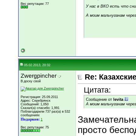
Вес репутации:
77
У нас в ВКО есть что сн
А моим мальчуганам через 
05.02.2013, 20:32
Zwergpincher
Re: Казахские
В доску свой
Цитата:
Регистрация: 25.09.2011
Сообщение от
levita
Адрес: Серебрянск
А моим мальчуганам через 
Сообщений: 1,050
Сказал(а) спасибо: 1,991
Поблагодарили 737 раз(а) в 532
сообщениях
Замечательна
Подарков:
1
просто беспо
Вес репутации:
75