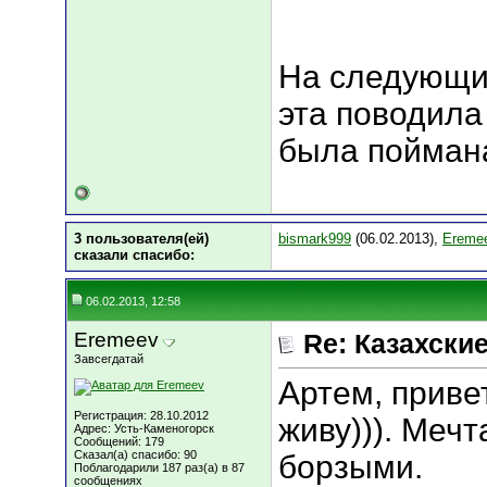
На следующий
эта поводила
была пойман
3 пользователя(ей)
bismark999
(06.02.2013),
Ereme
сказали cпасибо:
06.02.2013, 12:58
Eremeev
Re: Казахские
Завсегдатай
Артем, привет
Регистрация: 28.10.2012
живу))). Мечт
Адрес: Усть-Каменогорск
Сообщений: 179
Сказал(а) спасибо: 90
борзыми.
Поблагодарили 187 раз(а) в 87
сообщениях