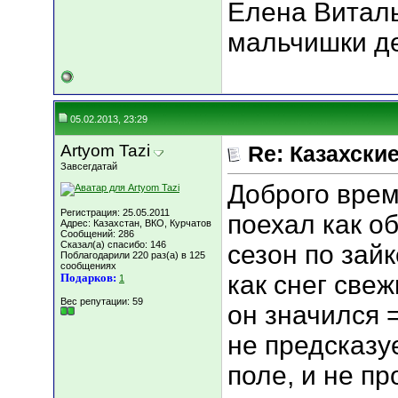
Елена Виталь
мальчишки д
05.02.2013, 23:29
Artyom Tazi
Re: Казахские
Завсегдатай
Доброго врем
Регистрация: 25.05.2011
поехал как о
Адрес: Казахстан, ВКО, Курчатов
Сообщений: 286
Сказал(а) спасибо: 146
сезон по зайк
Поблагодарили 220 раз(а) в 125
сообщениях
как снег свеж
Подарков:
1
Вес репутации:
59
он значился 
не предсказу
поле, и не п