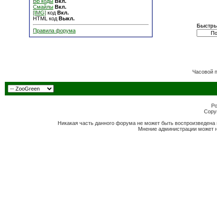
BB коды
Вкл.
Смайлы
Вкл.
[IMG]
код
Вкл.
HTML код
Выкл.
Быстры
Правила форума
Часовой 
Po
Copyr
Никакая часть данного форума не может быть воспроизведена 
Мнение администрации может н