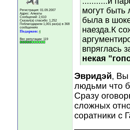
...........и
могут быть 
Регистрация: 01.09.2007
Адрес: Алматы
Сообщений: 2,610
была в шоке
Сказал(а) спасибо: 1,252
Поблагодарили 1,001 раз(а) в 368
наезда.К с
сообщениях
Подарков:
4
аргументир
Вес репутации:
119
впряглась 
некая "гоп
Эвридэй
, Вы
людьми что б
Сразу оговор
сложных отнош
соратники с 
___________