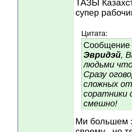
ТАЗЫ Казахст
супер рабочи
Цитата:
Сообщение
Эвридэй
, 
людьми что
Сразу огов
сложных отн
соратники 
смешно!
Ми большем з
своему , но т