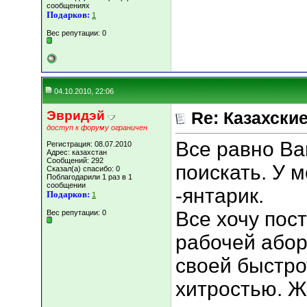
сообщениях
Подарков:
1
Вес репутации:
0
04.10.2010, 22:06
Эвридэй
Re: Казахские
доступ к форуму ограничен
Все равно Ва
Регистрация: 08.07.2010
Адрес: казахстан
Сообщений: 292
поискать. У 
Сказал(а) спасибо: 0
Поблагодарили 1 раз в 1
сообщении
-янтарик.
Подарков:
1
Все хочу пос
Вес репутации:
0
рабочей абор
своей быстро
хитростью. Ж