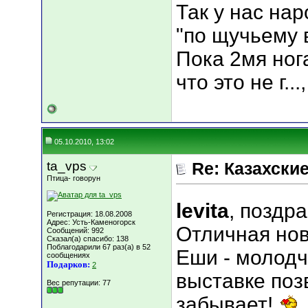
Так у нас нар
"по щучьему 
Пока 2мя ног
что это не г.
05.10.2010, 13:02
ta_vps
Re: Казахские
Птица- говорун
levita
, поздр
Регистрация: 18.08.2008
Адрес: Усть-Каменогорск
Отличная но
Сообщений: 992
Сказал(а) спасибо: 138
Поблагодарили 67 раз(а) в 52
Еши - молодч
сообщениях
Подарков:
2
выставке поз
Вес репутации:
77
забывает!