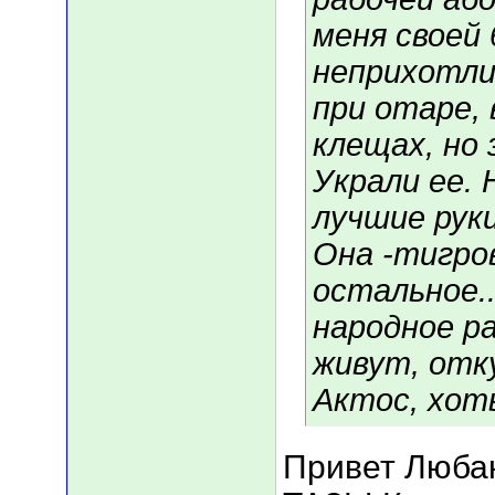
меня своей
неприхотли
при отаре, в
клещах, но 
Украли ее. 
лучшие руки
Она -тигров
остальное.
народное ра
живут, отк
Актос, хоть
Привет Любан