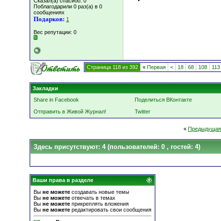
Сказал(а) спасибо: 0
Поблагодарили 0 раз(а) в 0
сообщениях
Подарков:
1
Вес репутации:
0
Страница 118 из 392
«
Первая
<
18
68
108
113
Закладки
Share in Facebook
Поделиться ВКонтакте
Отправить в Живой Журнал!
Twitter
«
Предыдущая
Здесь присутствуют: 4
(пользователей: 0 , гостей: 4)
Ваши права в разделе
Вы
не можете
создавать новые темы
Вы
не можете
отвечать в темах
Вы
не можете
прикреплять вложения
Вы
не можете
редактировать свои сообщения