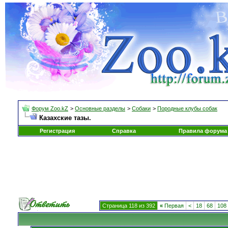
Форум Zoo.kZ
>
Основные разделы
>
Собаки
>
Породные клубы собак
Казахские тазы.
Регистрация
Справка
Правила форума
Страница 118 из 392
«
Первая
<
18
68
108