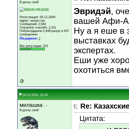
В доску свой
Эвридэй
, оч
Регистрация: 06.12.2009
вашей Афи-А
Адрес: казахстан
Сообщений: 2,582
Сказал(а) спасибо: 2,311
Ну а я еше в
Поблагодарили 2,948 раз(а) в 937
сообщениях
выставках бу
Подарков:
2
Вес репутации:
101
экспертах.
Еши уже хор
охотиться вм
04.10.2010, 22:44
милашка
Re: Казахские
В доску свой
Цитата: