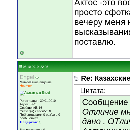
Актос -это во
просто сфотка
вечеру меня 
высказывания"
поставлю.
06.10.2010, 22:05
Engel
Re: Казахские
МимолЕтное видение
Новичок
Цитата:
Сообщение
Регистрация: 30.01.2010
Адрес: SPb
Сообщений: 16
Отличие мн
Сказал(а) спасибо: 0
Поблагодарили 0 раз(а) в 0
сообщениях
дано . ОТли
Подарков:
1
Вес репутации:
0