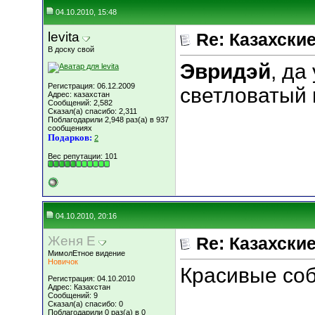
04.10.2010, 15:48
levita
Re: Казахские
В доску свой
Эвридэй
, да
Регистрация: 06.12.2009
светловатый 
Адрес: казахстан
Сообщений: 2,582
Сказал(а) спасибо: 2,311
Поблагодарили 2,948 раз(а) в 937
сообщениях
Подарков:
2
Вес репутации:
101
04.10.2010, 20:16
Женя Е
Re: Казахские
МимолЕтное видение
Новичок
Красивые соб
Регистрация: 04.10.2010
Адрес: Казахстан
Сообщений: 9
Сказал(а) спасибо: 0
Поблагодарили 0 раз(а) в 0