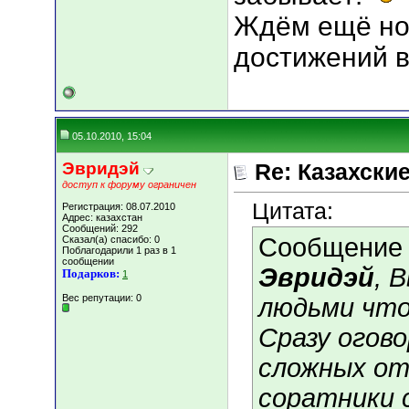
Ждём ещё но
достижений 
05.10.2010, 15:04
Эвридэй
Re: Казахские
доступ к форуму ограничен
Цитата:
Регистрация: 08.07.2010
Адрес: казахстан
Сообщений: 292
Сообщение
Сказал(а) спасибо: 0
Поблагодарили 1 раз в 1
сообщении
Эвридэй
, 
Подарков:
1
Вес репутации:
0
людьми что
Сразу огов
сложных отн
соратники 