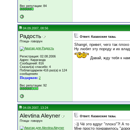
Вес репутации:
84
04.09.2007, 08:56
Радость
Ответ: Казахские тазы.
Птица- говорун
Shangri, привет, чего так плох
Ну любят эту породу и их влад
Регистрация: 02.08.2006
Давай, жду тебя к нам
Адрес: Караганда
Сообщений: 816
Сказал(а) спасибо: 4
Поблагодарили 416 раз(а) в 124
сообщениях
Подарков:
2
Вес репутации:
92
04.09.2007, 13:24
Alevtina Aleyner
Ответ: Казахские тазы.
Птица- говорун
:-)) Чё это вдруг "плохо"?! А то
Мне просто понравилось "доро