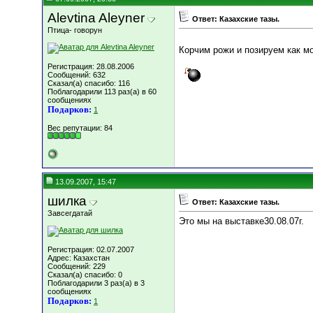
Alevtina Aleyner
Ответ: Казахские тазы.
Птица- говорун
Корчим рожи и позируем как 
Регистрация: 28.08.2006
Сообщений: 632
Сказал(а) спасибо: 116
Поблагодарили 113 раз(а) в 60
сообщениях
Подарков:
1
Вес репутации:
84
13.09.2007, 15:47
шилка
Ответ: Казахские тазы.
Завсегдатай
Это мы на выставке30.08.07г.
Регистрация: 02.07.2007
Адрес: Казахстан
Сообщений: 229
Сказал(а) спасибо: 0
Поблагодарили 3 раз(а) в 3
сообщениях
Подарков:
1