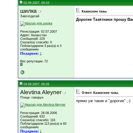
02.09.2007, 00:10
шилка
Казахские тазы.
Завсегдатай
Дорогие Тазятники прошу Вас
Регистрация: 02.07.2007
Адрес: Казахстан
Сообщений: 229
Сказал(а) спасибо: 0
Поблагодарили 3 раз(а) в 3
сообщениях
Подарков:
1
Вес репутации:
72
04.09.2007, 00:26
Alevtina Aleyner
Ответ: Казахские тазы.
Птица- говорун
прямо уж такие и "дорогие" ;-)
Регистрация: 28.08.2006
Сообщений: 632
Сказал(а) спасибо: 116
Поблагодарили 113 раз(а) в 60
сообщениях
Подарков:
1