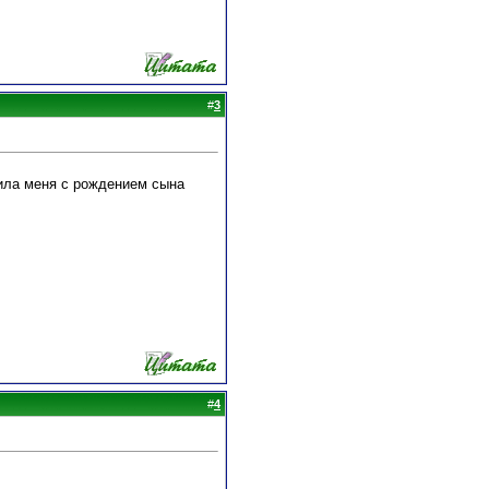
#
3
вила меня с рождением сына
#
4