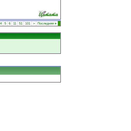
4
5
6
11
51
101
>
Последняя
»