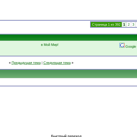
Страница 1 из 392
1
2
3
в Мой Мир!
Google
«
Предыдущая тема
|
Следующая тема
»
Быстрый переход