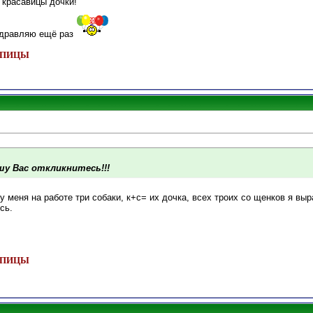
 красавицы дочки!
здравляю ещё раз
 ШПИЦЫ
у Вас откликнитесь!!!
 у меня на работе три собаки, к+с= их дочка, всех троих со щенков я вы
сь.
 ШПИЦЫ