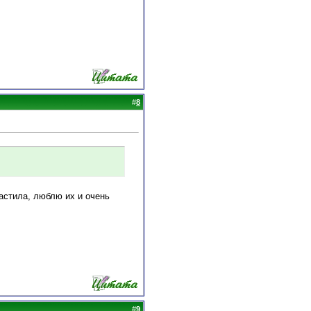
#
8
растила, люблю их и очень
#
9