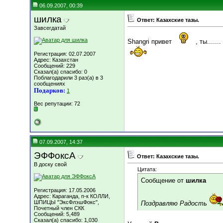
06.09.2007, 00:39
шилка
Ответ: Казахские тазы.
Завсегдатай
Shangri привет
, ты.....
Регистрация: 02.07.2007
Адрес: Казахстан
Сообщений: 229
Сказал(а) спасибо: 0
Поблагодарили 3 раз(а) в 3
сообщениях
Подарков:
1
Вес репутации:
72
07.09.2007, 14:37
ЭФФоксА
Ответ: Казахские тазы.
В доску свой
Цитата:
Сообщение от
шилка
Регистрация: 17.05.2006
Адрес: Караганда, п-к КОЛЛИ,
ШПИЦЫ "ЭксФлэшФокс",
Поздравляю Радость
Почетный член СКК
Сообщений: 5,489
Сказал(а) спасибо: 1,030