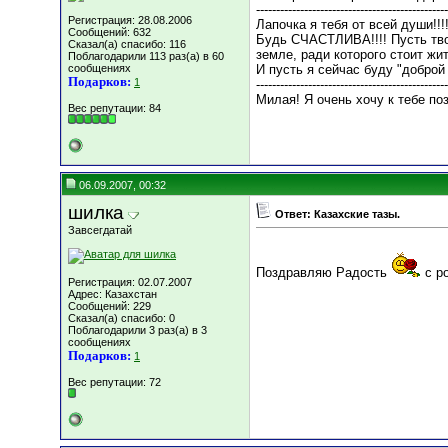
------------------------------------------------
Регистрация: 28.08.2006
Лапочка я тебя от всей души!!
Сообщений: 632
Будь СЧАСТЛИВА!!!! Пусть тво
Сказал(а) спасибо: 116
земле, ради которого стоит жи
Поблагодарили 113 раз(а) в 60
сообщениях
И пусть я сейчас буду "доброй
Подарков:
1
------------------------------------------------
Милая! Я очень хочу к тебе по
Вес репутации:
84
06.09.2007, 00:32
шилка
Ответ: Казахские тазы.
Завсегдатай
Поздравляю Радость
с р
Регистрация: 02.07.2007
Адрес: Казахстан
Сообщений: 229
Сказал(а) спасибо: 0
Поблагодарили 3 раз(а) в 3
сообщениях
Подарков:
1
Вес репутации:
72