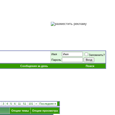
Имя
Запомнить?
Пароль
Сообщения за день
Поиск
2
3
4
5
6
11
51
101
>
Последняя
»
Опции темы
Опции просмотра