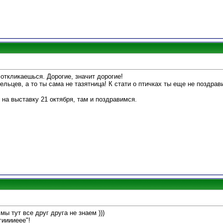
о откликаешься. Дорогие, значит дорогие!
ельцев, а то ты сама не тазятница! К стати о птичках ты еще не поздра
 на выставку 21 октября, там и поздравимся.
 мы тут все друг друга не знаем )))
гииииеее"!