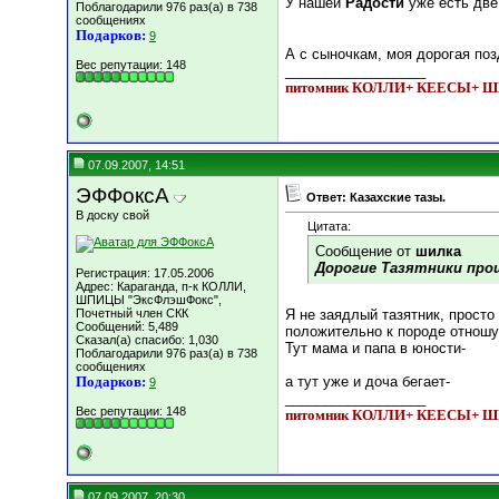
У нашей
Радости
уже есть две
Поблагодарили 976 раз(а) в 738
сообщениях
Подарков:
9
А с сыночкам, моя дорогая по
Вес репутации:
148
__________________
питомник КОЛЛИ+ КЕЕСЫ+
07.09.2007, 14:51
ЭФФоксА
Ответ: Казахские тазы.
В доску свой
Цитата:
Сообщение от
шилка
Дорогие Тазятники прош
Регистрация: 17.05.2006
Адрес: Караганда, п-к КОЛЛИ,
ШПИЦЫ "ЭксФлэшФокс",
Почетный член СКК
Я не заядлый тазятник, просто
Сообщений: 5,489
положительно к породе отношу
Сказал(а) спасибо: 1,030
Тут мама и папа в юности-
Поблагодарили 976 раз(а) в 738
сообщениях
Подарков:
а тут уже и доча бегает-
9
__________________
Вес репутации:
148
питомник КОЛЛИ+ КЕЕСЫ+
07.09.2007, 20:30