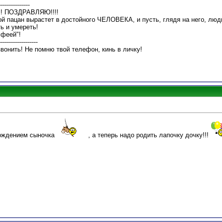
---------------
!!! ПОЗДРАВЛЯЮ!!!!
й пацан вырастет в достойного ЧЕЛОВЕКА, и пусть, глядя на него, люди
ть и умереть!
 феей"!
-------------------
звонить! Не помню твой телефон, кинь в личку!
ождением сыночка
, а теперь надо родить лапочку дочку!!!