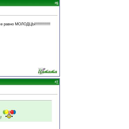
#
6
се равно МОЛОДЦЫ!!!!!!!!!!!!!
#
7
!!