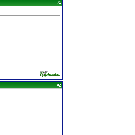
#
1
#
2