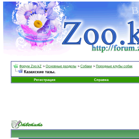
Форум Zoo.kZ
>
Основные разделы
>
Собаки
>
Породные клубы собак
Казахские тазы.
Регистрация
Справка