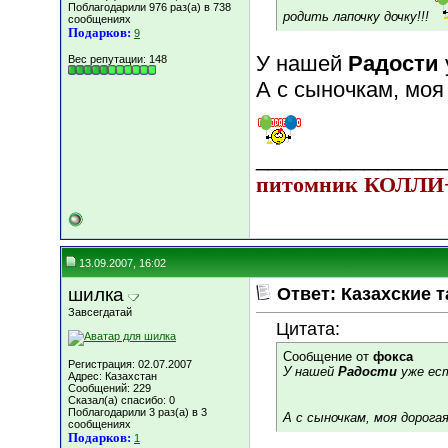
Поблагодарили 976 раз(а) в 738
родить лапочку дочку!!!
сообщениях
Подарков:
9
У нашей
Радости
Вес репутации:
148
А с сыночкам, моя
________________
питомник КОЛЛ
13.09.2007, 16:02
шилка
Ответ: Казахские т
Завсегдатай
Цитата:
Сообщение от
фокса
Регистрация: 02.07.2007
У нашей
Радости
уже ест
Адрес: Казахстан
Сообщений: 229
Сказал(а) спасибо: 0
Поблагодарили 3 раз(а) в 3
А с сыночкам, моя дорога
сообщениях
Подарков:
1