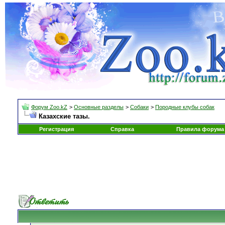
Форум Zoo.kZ
>
Основные разделы
>
Собаки
>
Породные клубы собак
Казахские тазы.
Регистрация
Справка
Правила форума