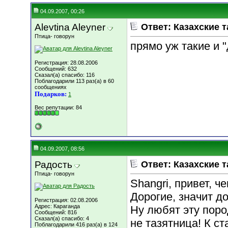
04.09.2007, 00:26
Alevtina Aleyner
Ответ: Казахские т
Птица- говорун
прямо уж такие и "
Регистрация: 28.08.2006
Сообщений: 632
Сказал(а) спасибо: 116
Поблагодарили 113 раз(а) в 60
сообщениях
Подарков:
1
Вес репутации:
84
04.09.2007, 08:56
Радость
Ответ: Казахские т
Птица- говорун
Shangri, привет, ч
Дорогие, значит до
Регистрация: 02.08.2006
Адрес: Караганда
Ну любят эту поро
Сообщений: 816
Сказал(а) спасибо: 4
не тазятница! К ст
Поблагодарили 416 раз(а) в 124