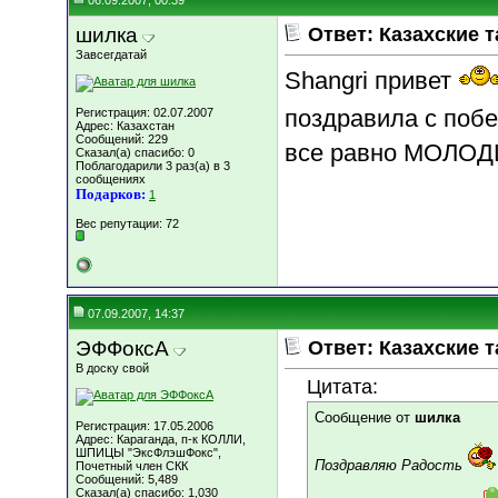
06.09.2007, 00:39
шилка
Ответ: Казахские т
Завсегдатай
Shangri привет
поздравила с побе
Регистрация: 02.07.2007
Адрес: Казахстан
Сообщений: 229
все равно МОЛОДЦЫ!
Сказал(а) спасибо: 0
Поблагодарили 3 раз(а) в 3
сообщениях
Подарков:
1
Вес репутации:
72
07.09.2007, 14:37
ЭФФоксА
Ответ: Казахские т
В доску свой
Цитата:
Сообщение от
шилка
Регистрация: 17.05.2006
Адрес: Караганда, п-к КОЛЛИ,
ШПИЦЫ "ЭксФлэшФокс",
Поздравляю Радость
Почетный член СКК
Сообщений: 5,489
Сказал(а) спасибо: 1,030