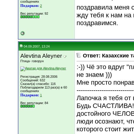
сообщениях
Подарков:
поздравила меня 
2
жду тебя к нам на 
Вес репутации:
92
поздравимся.
04.09.2007, 13:24
Alevtina Aleyner
Ответ: Казахские т
Птица- говорун
:-)) Чё это вдруг "
не знаем )))
Регистрация: 28.08.2006
Сообщений: 632
Мне просто понрав
Сказал(а) спасибо: 116
Поблагодарили 113 раз(а) в 60
---------------------------
сообщениях
Подарков:
1
Лапочка я тебя от
Вес репутации:
84
Будь СЧАСТЛИВА!!!
достойного ЧЕЛОВЕ
люди осознают, чт
которого стоит жит