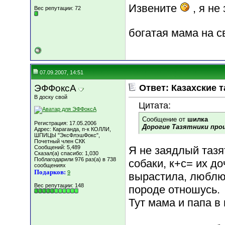
Извените
, я не
Вес репутации:
72
богатая мама на с
07.09.2007, 14:51
ЭФФоксА
Ответ: Казахские т
В доску свой
Цитата:
Сообщение от
шилка
Регистрация: 17.05.2006
Дорогие Тазятники прош
Адрес: Караганда, п-к КОЛЛИ,
ШПИЦЫ "ЭксФлэшФокс",
Почетный член СКК
Сообщений: 5,489
Я не заядлый тазя
Сказал(а) спасибо: 1,030
Поблагодарили 976 раз(а) в 738
собаки, к+с= их до
сообщениях
Подарков:
9
вырастила, люблю 
Вес репутации:
148
породе отношусь.
Тут мама и папа в