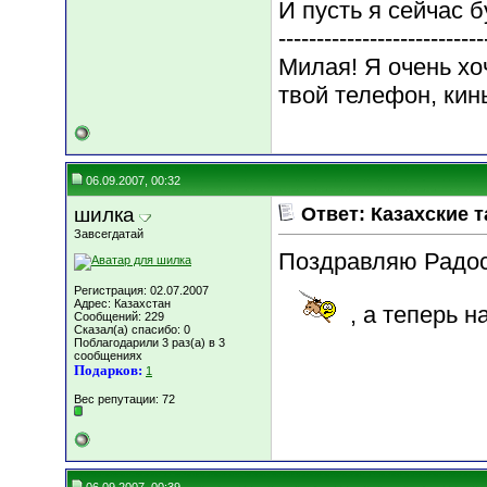
И пусть я сейчас 
---------------------------
Милая! Я очень хо
твой телефон, кинь
06.09.2007, 00:32
шилка
Ответ: Казахские т
Завсегдатай
Поздравляю Радо
Регистрация: 02.07.2007
Адрес: Казахстан
, а теперь н
Сообщений: 229
Сказал(а) спасибо: 0
Поблагодарили 3 раз(а) в 3
сообщениях
Подарков:
1
Вес репутации:
72