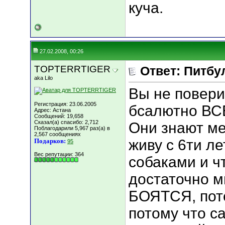
куча.
27.02.2008, 00:26
TOPTERRTIGER
Ответ: Питбу
aka Lilo
Вы не повери
Регистрация: 23.06.2005
бсалютно ВСЕ
Адрес: Астана
Сообщений: 19,658
Сказал(а) спасибо: 2,712
Они знают ме
Поблагодарили 5,967 раз(а) в
2,567 сообщениях
живу с 6ти ле
Подарков:
95
Вес репутации:
364
собаками и ч
достаточно 
БОЯТСЯ, пото
потому что 