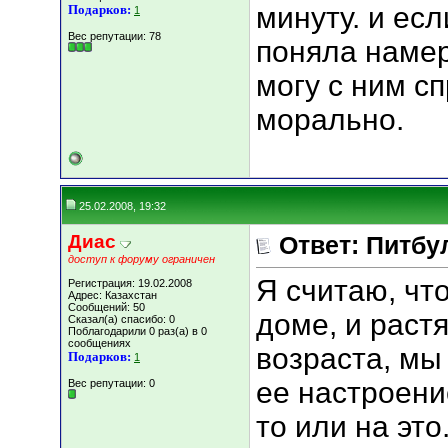
минуту. и есл
Подарков:
1
Вес репутации:
78
поняла намер
могу с ним с
морально.
25.02.2008, 19:32
Диас
Ответ: Питбу
доступ к форуму ограничен
Я считаю, чт
Регистрация: 19.02.2008
Адрес: Казахстан
Сообщений: 50
доме, и раст
Сказал(а) спасибо: 0
Поблагодарили 0 раз(а) в 0
сообщениях
возраста, мы
Подарков:
1
ее настроени
Вес репутации:
0
то или на эт