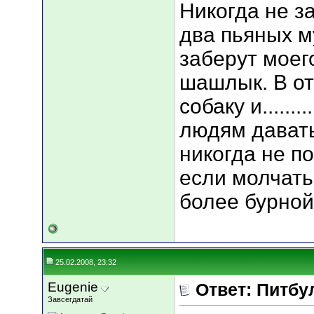
Никогда не за
два пьяных м
заберут моего
шашлык. В от
собаку и.......
людям давать
никогда не п
если молчать,
более бурной
25.02.2008, 23:32
Eugenie
Ответ: Питбу
Завсегдатай