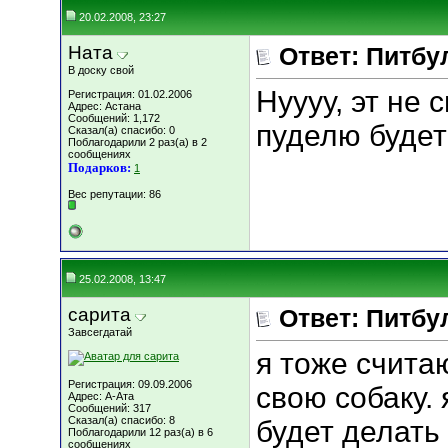
20.02.2008, 23:27
Ната
Ответ: Питбу
В доску свой
Нуууу, эт не 
Регистрация: 01.02.2006
Адрес: Астана
Сообщений: 1,172
пуделю будет
Сказал(а) спасибо: 0
Поблагодарили 2 раз(а) в 2
сообщениях
Подарков:
1
Вес репутации:
86
25.02.2008, 13:47
сарита
Ответ: Питбу
Завсегдатай
я тоже считаю
Регистрация: 09.09.2006
свою собаку.
Адрес: А-Ата
Сообщений: 317
Сказал(а) спасибо: 8
будет делать
Поблагодарили 12 раз(а) в 6
сообщениях