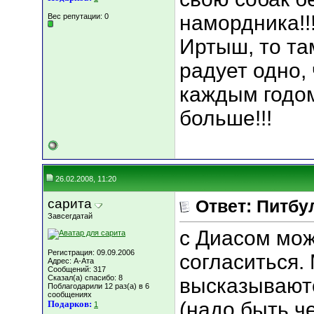
намордника!!
Вес репутации:
0
Иртыш, то та
радует одно, 
каждым годом
больше!!!
26.02.2008, 11:20
сарита
Ответ: Питбу
Завсегдатай
с Диасом мож
Регистрация: 09.09.2006
согласиться.
Адрес: А-Ата
Сообщений: 317
Сказал(а) спасибо: 8
высказывают
Поблагодарили 12 раз(а) в 6
сообщениях
(надо быть ч
Подарков:
1