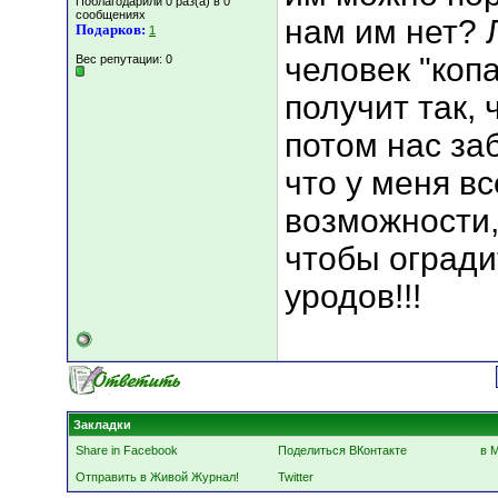
Поблагодарили 0 раз(а) в 0
сообщениях
нам им нет? 
Подарков:
1
человек "коп
Вес репутации:
0
получит так, 
потом нас заб
что у меня вс
возможности, и
чтобы огради
уродов!!!
Закладки
Share in Facebook
Поделиться ВКонтакте
в 
Отправить в Живой Журнал!
Twitter