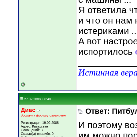
Я ответила ч
и что он нам
истериками ..
А вот настро
испортилось
___________
Истинная вера
27.02.2008, 00:40
Диас
Ответ: Питбу
доступ к форуму ограничен
И поэтому во
Регистрация: 19.02.2008
Адрес: Казахстан
Сообщений: 50
им можно пор
Сказал(а) спасибо: 0