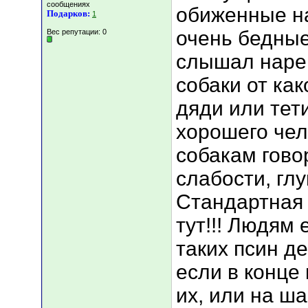
сообщениях
обиженные на
Подарков:
1
очень бедные(
Вес репутации:
0
слышал наре
собаки от ка
дяди или тети
хорошего чел
собакам гово
слабости, глуп
Стандартная
тут!!! Людям 
таких псин де
если в конце 
их, или на ша