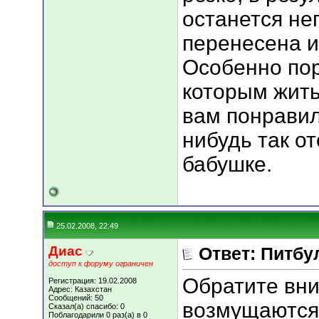
останется не
перенесена и
Особенно пор
которым жить
вам понравил
нибудь так о
бабушке.
25.02.2008, 22:49
Диас
Ответ: Питбу
доступ к форуму ограничен
Обратите вни
Регистрация: 19.02.2008
Адрес: Казахстан
Сообщений: 50
возмущаются,
Сказал(а) спасибо: 0
Поблагодарили 0 раз(а) в 0