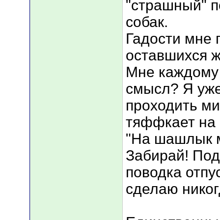
"страшный" п
собак.
Гадости мне 
оставшихся ж
Мне каждому 
смысл? Я уж
проходить ми
тяффкает на 
"На шашлык м
Забирай! Под
поводка отпу
сделаю нико