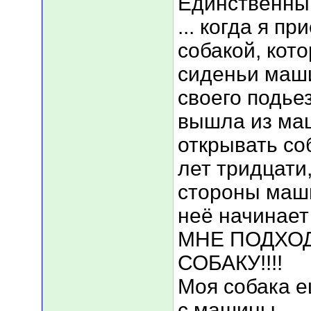
Единственны
... когда я пр
собакой, кот
сиденьи маш
своего подье
вышла из ма
открывать со
лет тридцати
стороны маши
неё начинает
МНЕ ПОДХОД
СОБАКУ!!!!
Моя собака е
с машины ...