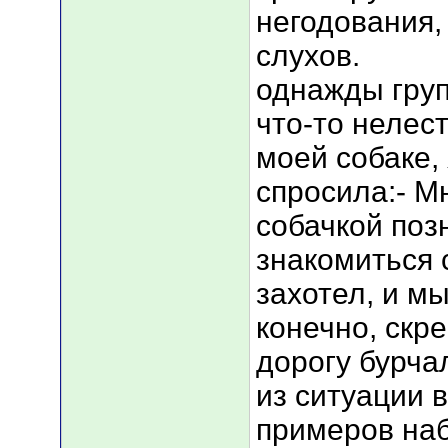
негодования,
слухов.
однажды груп
что-то нелес
моей собаке,
спросила:- М
собачкой поз
знакомиться 
захотел, и м
конечно, скр
дорогу бурча
из ситуации 
примеров наб