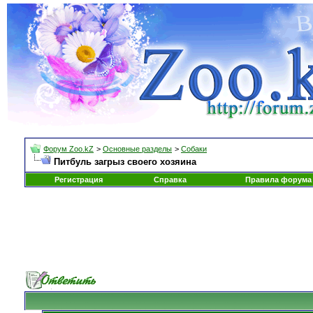
Форум Zoo.kZ
>
Основные разделы
>
Собаки
Питбуль загрыз своего хозяина
Регистрация
Справка
Правила форума