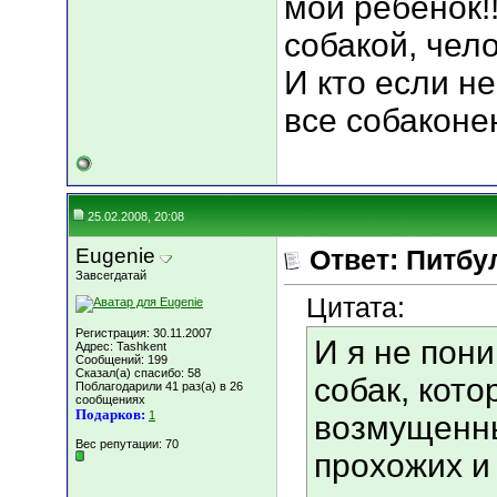
мой ребенок!
собакой, чело
И кто если н
все собаконе
25.02.2008, 20:08
Eugenie
Ответ: Питбу
Завсегдатай
Цитата:
Регистрация: 30.11.2007
И я не пон
Адрес: Tashkent
Сообщений: 199
Сказал(а) спасибо: 58
собак, кото
Поблагодарили 41 раз(а) в 26
сообщениях
Подарков:
1
возмущенны
Вес репутации:
70
прохожих и