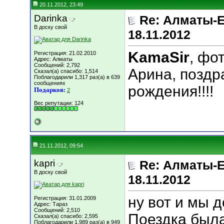
20.11.2012, 23:49
Darinka
Re: Алматы-Е
В доску свой
18.11.2012
KamaSir
, фо
Регистрация: 21.02.2010
Адрес: Алматы
Сообщений: 2,792
Арина, поздр
Сказал(а) спасибо: 1,514
Поблагодарили 1,317 раз(а) в 639
сообщениях
рождения!!!!
Подарков:
2
Вес репутации:
124
21.11.2012, 09:54
kapri
Re: Алматы-Е
В доску свой
18.11.2012
ну вот и мы 
Регистрация: 31.01.2009
Адрес: Тараз
Сообщений: 2,510
Поездка был
Сказал(а) спасибо: 2,595
Поблагодарили 1,989 раз(а) в 949