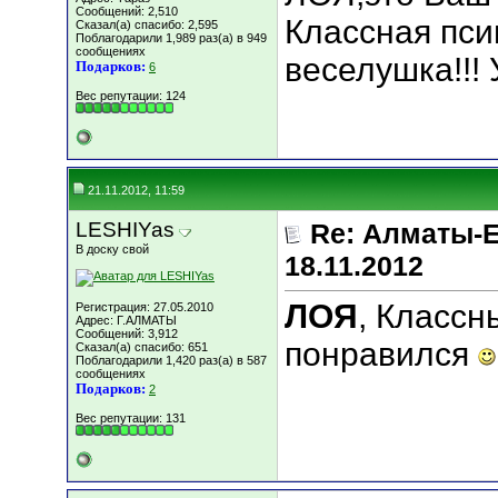
Сообщений: 2,510
Классная пси
Сказал(а) спасибо: 2,595
Поблагодарили 1,989 раз(а) в 949
сообщениях
веселушка!!!
Подарков:
6
Вес репутации:
124
21.11.2012, 11:59
LESHIYas
Re: Алматы-Е
В доску свой
18.11.2012
ЛОЯ
, Классн
Регистрация: 27.05.2010
Адрес: Г.АЛМАТЫ
Сообщений: 3,912
понравился
Сказал(а) спасибо: 651
Поблагодарили 1,420 раз(а) в 587
сообщениях
Подарков:
2
Вес репутации:
131