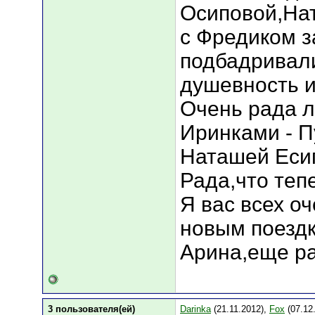
Осиповой,На
с Фредиком з
подбадривали
душевность и
Очень рада л
Иринками - П
Наташей Есип
Рада,что теп
Я вас всех о
новым поезд
Арина,еще ра
3 пользователя(ей)
Darinka
(21.11.2012),
Fox
(07.12