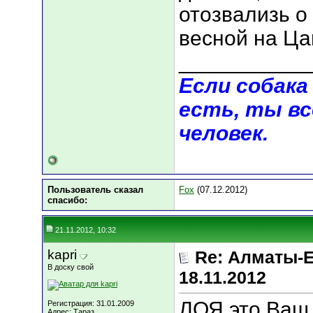
отозвализь о
весной на Цац
___________
Если собака 
есть, ты вс
человек.
Пользователь сказал
Fox
(07.12.2012)
cпасибо:
21.11.2012, 10:32
kapri
Re: Алматы-Е
В доску свой
18.11.2012
ЛОЯ,это Ваш
Регистрация: 31.01.2009
Адрес: Тараз