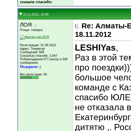
сказали cпасибо:
21.11.2012, 10:28
ЛОЯ
Re: Алматы-Е
Птица- говорун
18.11.2012
LESHIYas
,
Регистрация: 31.08.2012
Адрес: Темиртау
Сообщений: 589
Раз в этой т
Сказал(а) спасибо: 2,047
Поблагодарили 577 раз(а) в 358
сообщениях
про поездки))
Подарков:
4
Вес репутации:
65
большое чело
команде с Ка
спасибо ЮЛЕ
не отказала 
Екатеринбург
дитятю ,. Ро