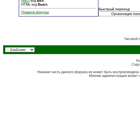
[IMG]
код
Вкл.
HTML код
Выкл.
Быстрый переход
Правила форума
Часовой 
Po
Copyr
Никакая часть данного форума не может быть воспроизведена 
Мнение администрации может н