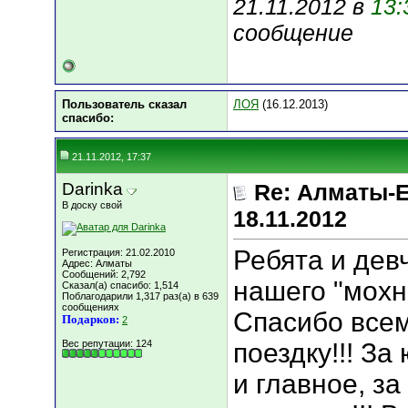
21.11.2012 в
13:
сообщение
Пользователь сказал
ЛОЯ
(16.12.2013)
cпасибо:
21.11.2012, 17:37
Darinka
Re: Алматы-Е
В доску свой
18.11.2012
Ребята и дев
Регистрация: 21.02.2010
Адрес: Алматы
Сообщений: 2,792
нашего "мохн
Сказал(а) спасибо: 1,514
Поблагодарили 1,317 раз(а) в 639
сообщениях
Спасибо всем
Подарков:
2
Вес репутации:
124
поездку!!! За
и главное, за