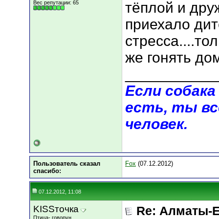
Вес репутации:
65
тёплой и дру
приехало дит
стресса....то
же гонять до
___________
Если собака 
есть, ты вс
человек.
Пользователь сказал
Fox
(07.12.2012)
cпасибо:
07.12.2012, 11:08
KISSточка
Re: Алматы-Е
Птица- говорун