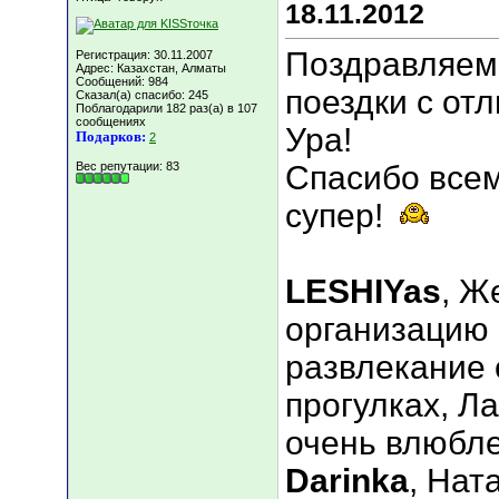
18.11.2012
Поздравляем 
Регистрация: 30.11.2007
Адрес: Казахстан, Алматы
Сообщений: 984
поездки с от
Сказал(а) спасибо: 245
Поблагодарили 182 раз(а) в 107
сообщениях
Ура!
Подарков:
2
Вес репутации:
83
Спасибо всем
супер!
LESHIYas
, Ж
организацию 
развлекание
прогулках, Л
очень влюбл
Darinka
, Нат