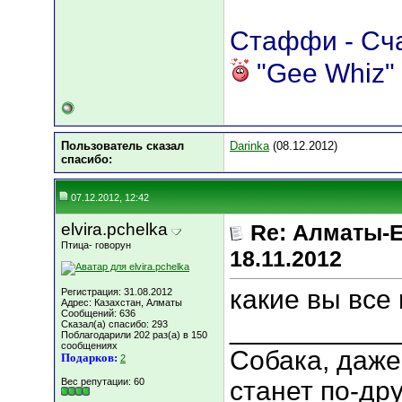
Стаффи - Счас
"Gee Whiz" 
Пользователь сказал
Darinka
(08.12.2012)
cпасибо:
07.12.2012, 12:42
elvira.pchelka
Re: Алматы-Е
Птица- говорун
18.11.2012
какие вы все 
Регистрация: 31.08.2012
Адрес: Казахстан, Алматы
Сообщений: 636
___________
Сказал(а) спасибо: 293
Поблагодарили 202 раз(а) в 150
сообщениях
Собака, даже
Подарков:
2
Вес репутации:
60
станет по-дру