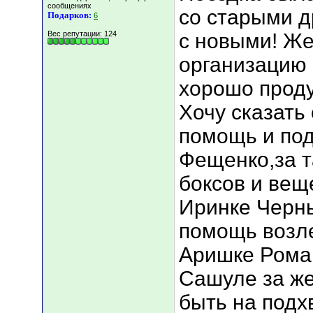
сообщениях
со старыми д
Подарков:
6
Вес репутации:
124
с новыми! Же
организацию 
хорошо прод
Хочу сказать
помощь и под
Фещенко,за т
боксов и вещ
Иринке Черн
помощь возле
Аришке Роман
Сашуле за же
быть на подх