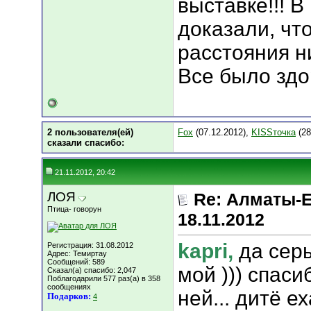
выставке!!! В
доказали, что
расстояния ни
Все было здор
2 пользователя(ей)
Fox
(07.12.2012),
KISSточка
(28
сказали cпасибо:
21.11.2012, 20:42
ЛОЯ
Re: Алматы-Е
Птица- говорун
18.11.2012
kapri
,
да сер
Регистрация: 31.08.2012
Адрес: Темиртау
Сообщений: 589
мой ))) спаси
Сказал(а) спасибо: 2,047
Поблагодарили 577 раз(а) в 358
сообщениях
ней... дитё е
Подарков:
4