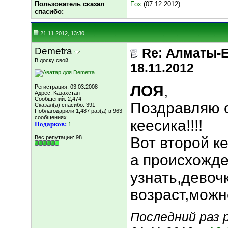
Пользователь сказал
Fox
(07.12.2012)
cпасибо:
21.11.2012, 13:30
Demetra
Re: Алматы-Е
В доску свой
18.11.2012
ЛОЯ
,
Регистрация: 03.03.2008
Адрес: Казахстан
Сообщений: 2,474
Поздравляю 
Сказал(а) спасибо: 391
Поблагодарили 1,487 раз(а) в 963
сообщениях
кеесика!!!!
Подарков:
1
Вес репутации:
98
Вот второй к
а происхожд
узнать,девоч
возраст,можн
Последний раз 