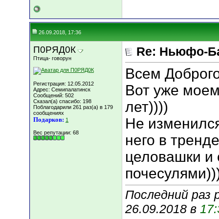
26.09.2018, 17:36
П0РЯД0К
Re: Ньюфо-Б
Птица- говорун
Всем Доброго
Регистрация: 12.05.2012
Вот уже мое
Адрес: Семипалатинск
Сообщений: 502
Сказал(а) спасибо: 198
лет))))
Поблагодарили 261 раз(а) в 179
сообщениях
Не изменился.
Подарков:
1
Вес репутации:
68
него в тренде
целовашки и
почесулями))
Последний раз 
26.09.2018 в
17: