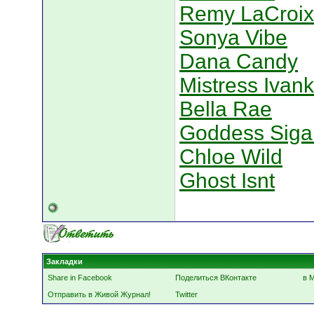
Remy LaCroix
Sonya Vibe
Dana Candy
Mistress Ivan
Bella Rae
Goddess Siga
Chloe Wild
Ghost Isnt
Закладки
Share in Facebook
Поделиться ВКонтакте
в 
Отправить в Живой Журнал!
Twitter