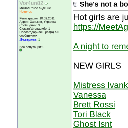
Vor4un82
She's not a bo
МимолЕтное видение
Новичок
Hot girls are j
Регистрация: 10.02.2011
Адрес: Харьков, Украина
https://MeetA
Сообщений: 3
Сказал(а) спасибо: 1
Поблагодарили 0 раз(а) в 0
сообщениях
Подарков:
1
A night to rem
Вес репутации:
0
NEW GIRLS
Mistress Ivan
Vanessa
Brett Rossi
Tori Black
Ghost Isnt