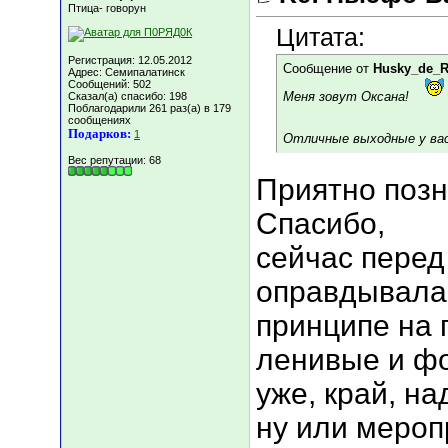
Птица- говорун
Цитата:
Регистрация: 12.05.2012
Сообщение от
Husky_de_
Адрес: Семипалатинск
Сообщений: 502
Меня зовут Оксана!
Сказал(а) спасибо: 198
Поблагодарили 261 раз(а) в 179
сообщениях
Подарков:
1
Отличные выходные у вас
Вес репутации:
68
Приятно позна
Спасибо,
сейчас перед
оправдывалас
принципе на 
ленивые и фо
уже, край, на
ну или мероп