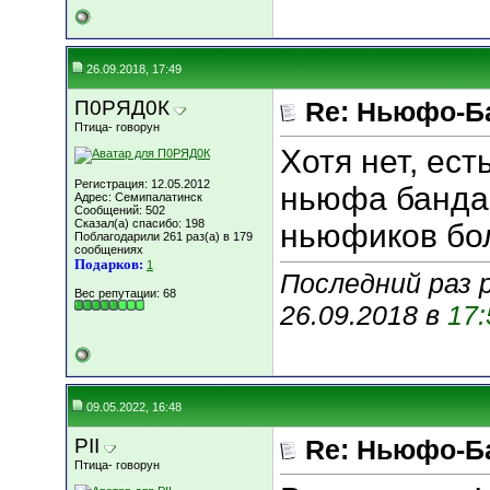
26.09.2018, 17:49
П0РЯД0К
Re: Ньюфо-Б
Птица- говорун
Хотя нет, ест
Регистрация: 12.05.2012
ньюфа банда 
Адрес: Семипалатинск
Сообщений: 502
Сказал(а) спасибо: 198
ньюфиков бо
Поблагодарили 261 раз(а) в 179
сообщениях
Подарков:
1
Последний раз 
Вес репутации:
68
26.09.2018 в
17:
09.05.2022, 16:48
PII
Re: Ньюфо-Б
Птица- говорун