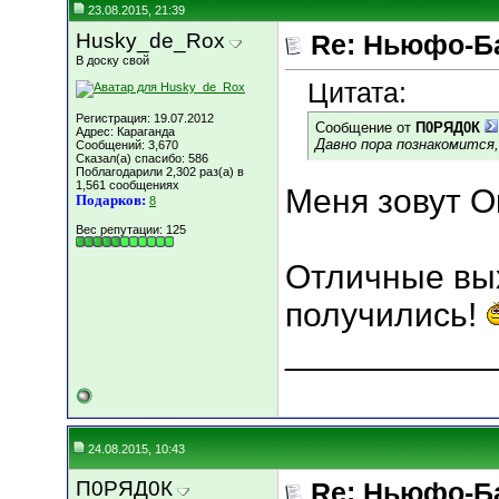
23.08.2015, 21:39
Husky_de_Rox
Re: Ньюфо-Б
В доску свой
Цитата:
Регистрация: 19.07.2012
Сообщение от
П0РЯД0К
Адрес: Караганда
Давно пора познакомится, 
Сообщений: 3,670
Сказал(а) спасибо: 586
Поблагодарили 2,302 раз(а) в
1,561 сообщениях
Меня зовут О
Подарков:
8
Вес репутации:
125
Отличные вы
получились!
___________
24.08.2015, 10:43
П0РЯД0К
Re: Ньюфо-Б