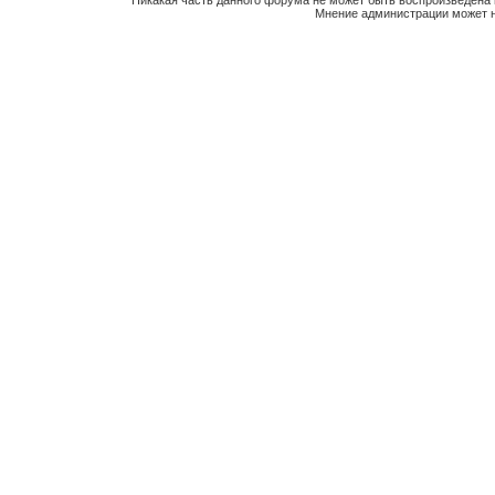
Никакая часть данного форума не может быть воспроизведена 
Мнение администрации может н