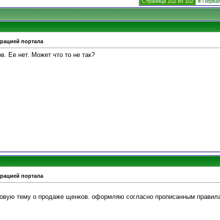
Страница 102 из 102
«
Перва
трацией портала
. Ее нет. Может что то не так?
трацией портала
новую тему о продаже щенков. оформляю согласно прописанным правил