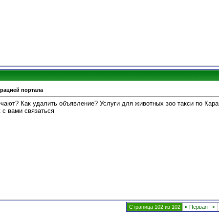
трацией портала
ечают? Как удалить объявление? Услуги для животных зоо такси по Кара
к с вами связаться
Страница 102 из 102
«
Первая
<