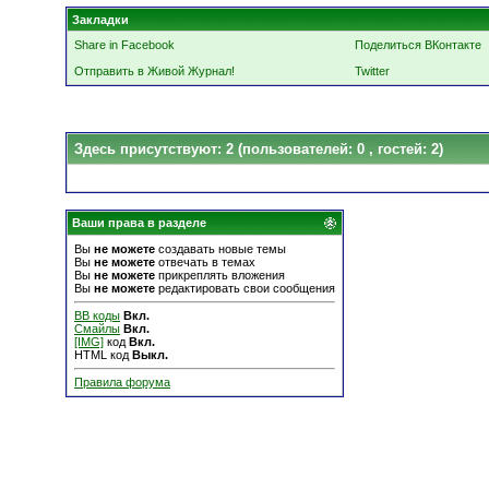
Закладки
Share in Facebook
Поделиться ВКонтакте
Отправить в Живой Журнал!
Twitter
Здесь присутствуют: 2
(пользователей: 0 , гостей: 2)
Ваши права в разделе
Вы
не можете
создавать новые темы
Вы
не можете
отвечать в темах
Вы
не можете
прикреплять вложения
Вы
не можете
редактировать свои сообщения
BB коды
Вкл.
Смайлы
Вкл.
[IMG]
код
Вкл.
HTML код
Выкл.
Правила форума