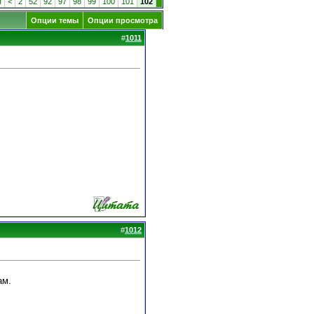
я
<
2
52
92
97
98
99
100
101
102
Опции темы
Опции просмотра
#
1011
#
1012
ам.