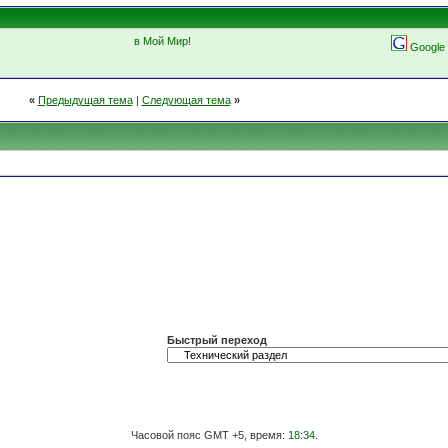
в Мой Мир!
Google
«
Предыдущая тема
|
Следующая тема
»
Быстрый переход
Часовой пояс GMT +5, время:
18:34
.