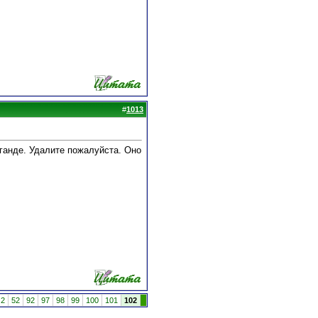
#
1013
ганде. Удалите пожалуйста. Оно
2
52
92
97
98
99
100
101
102