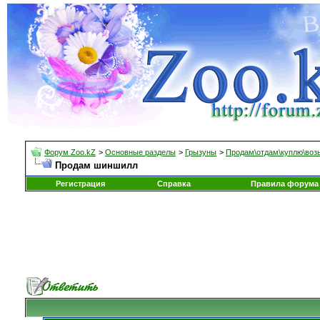
Форум Zoo.kZ
>
Основные разделы
>
Грызуны
>
Продам\отдам\куплю\воз
Продам шиншилл
Регистрация
Справка
Правила форума