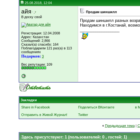
25.08.2018, 12:04
айя
Продам шиншилл
В доску свой
Продам шиншилл разных возрас
Находимся в г.Костанай, возмо
__________________
Регистрация: 12.04.2008
Адрес: Казахстан
Сообщений: 2,866
Сказал(а) спасибо: 164
Поблагодарили 121 раз(а) в 113
сообщениях
Подарков:
3
Вес репутации:
109
Закладки
Share in Facebook
Поделиться ВКонтакте
в 
Отправить в Живой Журнал!
Twitter
«
Предыдущая тема
|
С
Здесь присутствуют: 1
(пользователей: 0 , гостей: 1)