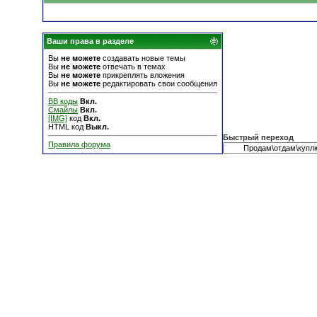
Ваши права в разделе
Вы
не можете
создавать новые темы
Вы
не можете
отвечать в темах
Вы
не можете
прикреплять вложения
Вы
не можете
редактировать свои сообщения
BB коды
Вкл.
Смайлы
Вкл.
[IMG]
код
Вкл.
HTML код
Выкл.
Быстрый переход
Правила форума