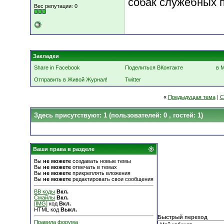
собак служебных п
Вес репутации:
0
Закладки
Share in Facebook
Поделиться ВКонтакте
в 
Отправить в Живой Журнал!
Twitter
«
Предыдущая тема
|
С
Здесь присутствуют: 1
(пользователей: 0 , гостей: 1)
Ваши права в разделе
Вы
не можете
создавать новые темы
Вы
не можете
отвечать в темах
Вы
не можете
прикреплять вложения
Вы
не можете
редактировать свои сообщения
BB коды
Вкл.
Смайлы
Вкл.
[IMG]
код
Вкл.
HTML код
Выкл.
Быстрый переход
Правила форума