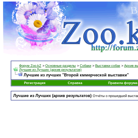
Форум Zoo.kZ
>
Основные разделы
>
Собаки
>
Выставки собак
>
Архив в
Лучшие из Лучших (архив результатов)
Лучшие из лучших "Второй кммерческой выставки"
Регистрация
Справка
Правила форума
Лучшие из Лучших (архив результатов)
Отчёты о прошедшей выстав