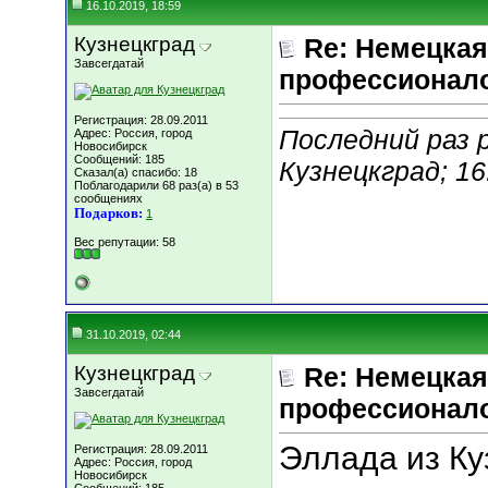
16.10.2019, 18:59
Кузнецкград
Re: Немецкая
Завсегдатай
профессионал
Регистрация: 28.09.2011
Последний раз 
Адрес: Россия, город
Новосибирск
Сообщений: 185
Кузнецкград; 16
Сказал(а) спасибо: 18
Поблагодарили 68 раз(а) в 53
сообщениях
Подарков:
1
Вес репутации:
58
31.10.2019, 02:44
Кузнецкград
Re: Немецкая
Завсегдатай
профессионал
Эллада из Ку
Регистрация: 28.09.2011
Адрес: Россия, город
Новосибирск