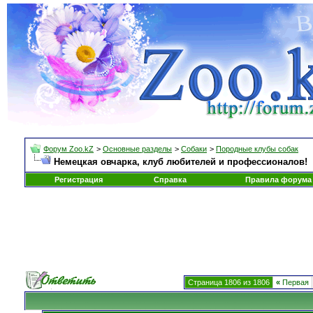
Форум Zoo.kZ
>
Основные разделы
>
Собаки
>
Породные клубы собак
Немецкая овчарка, клуб любителей и профессионалов!
Регистрация
Справка
Правила форума
Страница 1806 из 1806
«
Первая