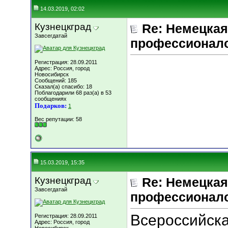
14.03.2019, 02:02
Кузнецкград
Re: Немецкая
Завсегдатай
профессионал
Регистрация: 28.09.2011
Адрес: Россия, город
Новосибирск
Сообщений: 185
Сказал(а) спасибо: 18
Поблагодарили 68 раз(а) в 53
сообщениях
Подарков:
1
Вес репутации:
58
15.03.2019, 15:35
Кузнецкград
Re: Немецкая
Завсегдатай
профессионал
Всероссийска
Регистрация: 28.09.2011
Адрес: Россия, город