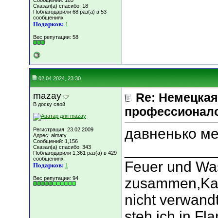
Сообщений: 185
Сказал(а) спасибо: 18
Поблагодарили 68 раз(а) в 53
сообщениях
Подарков:
1
Вес репутации:
58
02.04.2024, 23:30
mazay
Re: Немецкая
В доску свой
профессионал
давненько ме
Регистрация: 23.02.2009
Адрес: almaty
Сообщений: 1,156
___________
Сказал(а) спасибо: 343
Поблагодарили 1,361 раз(а) в 429
сообщениях
Feuer und Wa
Подарков:
1
Вес репутации:
94
zusammen,Kan
nicht verwand
steh ich in Fl