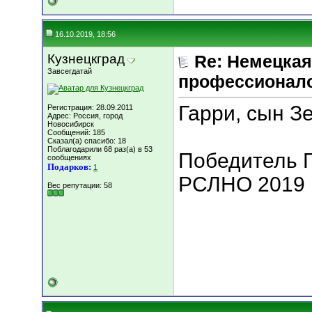
16.10.2019, 18:56
Кузнецкград
Re: Немецкая
Завсегдатай
профессионал
Гарри, сын З
Регистрация: 28.09.2011
Адрес: Россия, город
Новосибирск
Сообщений: 185
Сказал(а) спасибо: 18
Поблагодарили 68 раз(а) в 53
Победитель 
сообщениях
Подарков:
1
РСЛНО 2019 ,
Вес репутации:
58