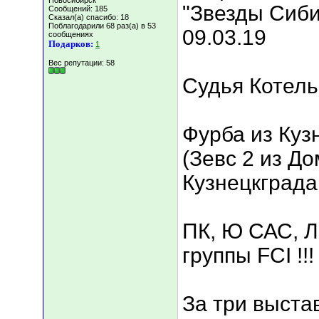
Новосибирск
"Звезды Сиби
Сообщений: 185
Сказал(а) спасибо: 18
Поблагодарили 68 раз(а) в 53
09.03.19
сообщениях
Подарков:
1
Вес репутации:
58
Судья Котель
Фурба из Куз
(Зевс 2 из Д
Кузнецкграда
ПК, Ю САС, Л
группы FCI !!!
За три выста