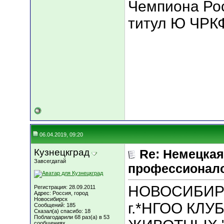
Чемпиона Ро
титул Ю ЧРКФ 
06.04.2019, 09:20
Кузнецкград
Re: Немецкая
Завсегдатай
профессионал
НОВОСИБИРСК
Регистрация: 28.09.2011
Адрес: Россия, город
Новосибирск
г.*НГОО КЛ
Сообщений: 185
Сказал(а) спасибо: 18
Поблагодарили 68 раз(а) в 53
сообщениях