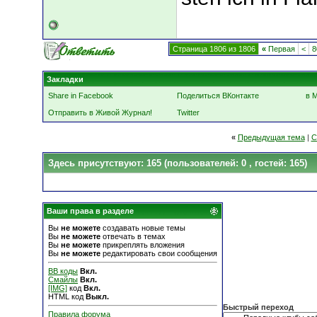
Страница 1806 из 1806
«
Первая
<
8
Закладки
Share in Facebook
Поделиться ВКонтакте
в 
Отправить в Живой Журнал!
Twitter
«
Предыдущая тема
|
С
Здесь присутствуют: 165
(пользователей: 0 , гостей: 165)
Ваши права в разделе
Вы
не можете
создавать новые темы
Вы
не можете
отвечать в темах
Вы
не можете
прикреплять вложения
Вы
не можете
редактировать свои сообщения
BB коды
Вкл.
Смайлы
Вкл.
[IMG]
код
Вкл.
HTML код
Выкл.
Быстрый переход
Правила форума