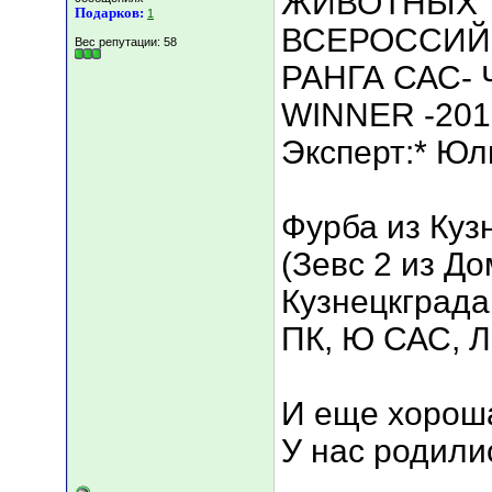
ЖИВОТНЫХ 
Подарков:
1
ВСЕРОССИЙ
Вес репутации:
58
РАНГА САС- 
WINNER -201
Эксперт:* Юл
Фурба из Куз
(Зевс 2 из Д
Кузнецкграда
ПК, Ю САС, 
И еще хороша
У нас родилис