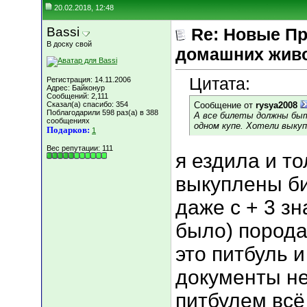
20.02.2018, 12:48
Bassi
Re: Новые Пр
В доску свой
домашних жив
Цитата:
Регистрация: 14.11.2006
Адрес: Байконур
Сообщений: 2,111
Сказал(а) спасибо: 354
Сообщение от
rysya2008
Поблагодарили 598 раз(а) в 388
А все билеты должны быт
сообщениях
одном купе. Хотели выкуп
Подарков:
1
Вес репутации:
111
я ездила и т
выкуплены би
даже с + 3 з
было) порода
это питбуль и
документы не
питбулем всё