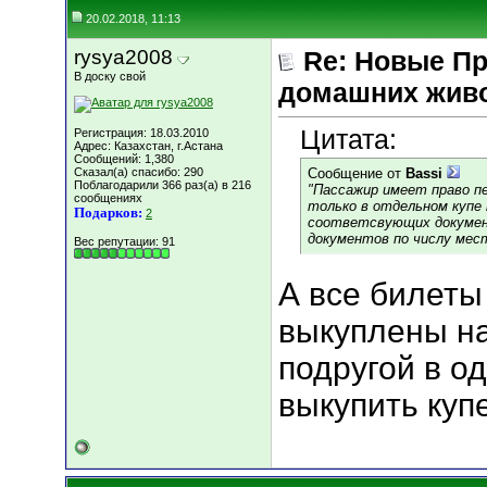
20.02.2018, 11:13
rysya2008
Re: Новые Пр
В доску свой
домашних жив
Цитата:
Регистрация: 18.03.2010
Адрес: Казахстан, г.Астана
Сообщений: 1,380
Сказал(а) спасибо: 290
Сообщение от
Bassi
Поблагодарили 366 раз(а) в 216
"Пассажир имеет право пе
сообщениях
только в отдельном купе к
Подарков:
2
соответсвующих докумен
документов по числу мест
Вес репутации:
91
А все билеты
выкуплены на
подругой в о
выкупить купе