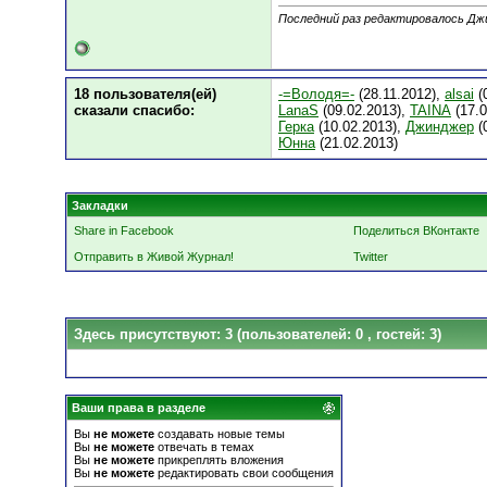
Последний раз редактировалось Джи
18 пользователя(ей)
-=Володя=-
(28.11.2012),
alsai
(
сказали cпасибо:
LanaS
(09.02.2013),
TAINA
(17.0
Герка
(10.02.2013),
Джинджер
(
Юнна
(21.02.2013)
Закладки
Share in Facebook
Поделиться ВКонтакте
Отправить в Живой Журнал!
Twitter
Здесь присутствуют: 3
(пользователей: 0 , гостей: 3)
Ваши права в разделе
Вы
не можете
создавать новые темы
Вы
не можете
отвечать в темах
Вы
не можете
прикреплять вложения
Вы
не можете
редактировать свои сообщения