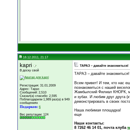
18.12.2011, 21:17
kapri
ТАРАЗ – давайте знакомиться!
В доску свой
ТАРАЗ – давайте знакомиться!
Всем привет! И тем, кто нас ещ
Регистрация: 31.01.2009
познакомиться с нашей весело
Адрес: Тараз
Жамбылский Филиал КНОРК, мы 
Сообщений: 2,510
Сказал(а) спасибо: 2,595
и зубах. И любим друг друга (к
Поблагодарили 1,989 раз(а) в 949
демонстрировать в своих поста
сообщениях
Подарков:
6
Наша любимая площадка!
еще
Вес репутации:
124
Наши контакты:
8 7262 46 14 01, почта клуба
w