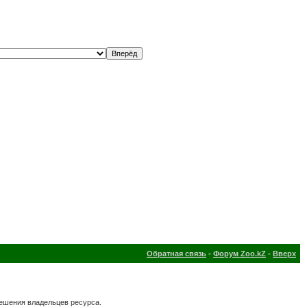
Обратная связь
-
Форум Zoo.kZ
-
Вверх
решения владельцев ресурса.