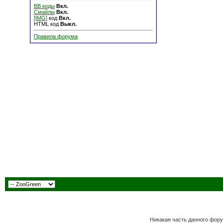
BB коды
Вкл.
Смайлы
Вкл.
[IMG]
код
Вкл.
HTML код
Выкл.
Правила форума
Никакая часть данного фору