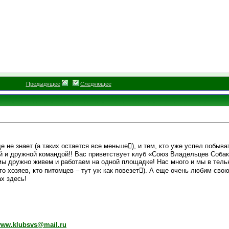
Предыдущее
Следующее
е не знает (а таких остается все меньше), и тем, кто уже успел побыват
й и дружной командой!! Вас приветствует клуб «Союз Владельцев Собак»
дружно живем и работаем на одной площадке! Нас много и мы в тельн
то хозяев, кто питомцев – тут уж как повезет). А еще очень любим свою
х здесь!
ww.klubsvs@mail.ru