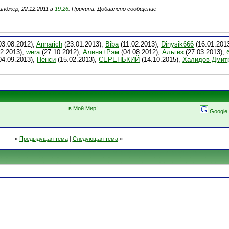
нджер; 22.12.2011 в
19:26
. Причина: Добавлено сообщение
03.08.2012),
Annarich
(23.01.2013),
Biba
(11.02.2013),
Dinysik666
(16.01.201
2.2013),
wera
(27.10.2012),
Алина+Рэм
(04.08.2012),
Альгиз
(27.03.2013),
04.09.2013),
Ненси
(15.02.2013),
СЕРЕНЬКИЙ
(14.10.2015),
Халидов Дмит
в Мой Мир!
Google
«
Предыдущая тема
|
Следующая тема
»