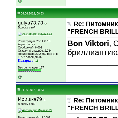
04.06.2012, 00:53
gulya73.73
Re: Питомник
В доску свой
"FRENCH BRILLI
Bon Viktori
, 
Регистрация: 25.11.2010
Адрес: актау
Сообщений: 6,001
бриллиантико
Сказал(а) спасибо: 2,784
Поблагодарили 2,650 раз(а) в
1,727 сообщениях
___________
Подарков:
11
Вес репутации:
177
04.06.2012, 00:53
Иришка79
Re: Питомник
В доску свой
"FRENCH BRILLI
Регистрация: 04.11.2009