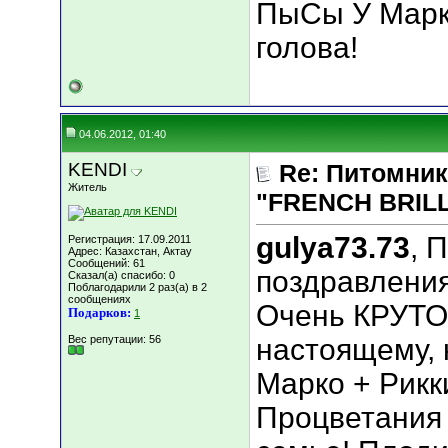
ПыСы У Марк
голова!
04.06.2012, 01:40
KENDI
Re: Питомник
Житель
"FRENCH BRILLI
gulya73.73
, 
Регистрация: 17.09.2011
Адрес: Казахстан, Актау
Сообщений: 61
поздравления
Сказал(а) спасибо: 0
Поблагодарили 2 раз(а) в 2
сообщениях
Очень КРУТО!
Подарков:
1
Вес репутации:
56
настоящему, 
Марко + Рикк
Процветания