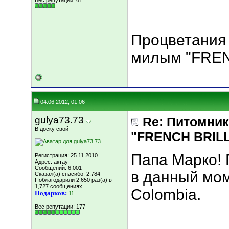
Вес репутации:
61
Процветания 
милым "FREN
04.06.2012, 01:06
gulya73.73
Re: Питомник
В доску свой
"FRENCH BRILLI
Папа Марко! 
Регистрация: 25.11.2010
Адрес: актау
Сообщений: 6,001
в данный мом
Сказал(а) спасибо: 2,784
Поблагодарили 2,650 раз(а) в
1,727 сообщениях
Colombia.
Подарков:
11
Вес репутации:
177