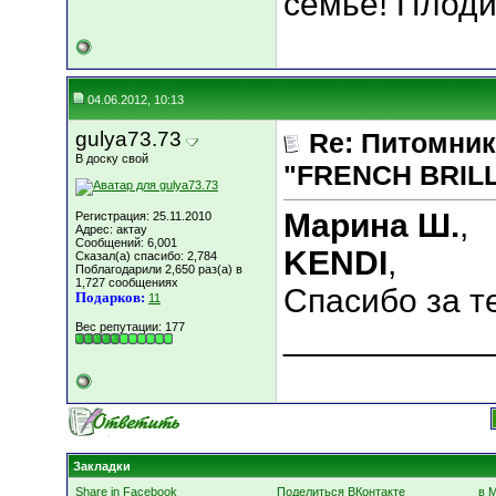
семье! Плоди
04.06.2012, 10:13
gulya73.73
Re: Питомник
В доску свой
"FRENCH BRILLI
Марина Ш.
,
Регистрация: 25.11.2010
Адрес: актау
Сообщений: 6,001
KENDI
,
Сказал(а) спасибо: 2,784
Поблагодарили 2,650 раз(а) в
1,727 сообщениях
Cпасибо за те
Подарков:
11
Вес репутации:
177
___________
Закладки
Share in Facebook
Поделиться ВКонтакте
в 