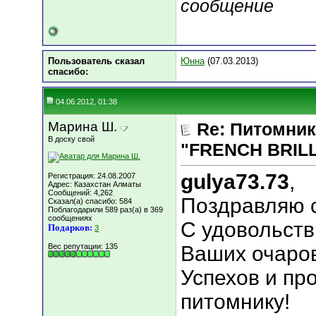
сообщение
Пользователь сказал
Юнна
(07.03.2013)
cпасибо:
04.06.2012, 01:38
Марина Ш.
Re: Питомник
В доску свой
"FRENCH BRILLI
gulya73.73
,
Регистрация: 24.08.2007
Адрес: Казахстан Алматы
Сообщений: 4,262
Поздравляю с
Сказал(а) спасибо: 584
Поблагодарили 589 раз(а) в 369
сообщениях
С удовольств
Подарков:
3
Вес репутации:
135
Ваших очаро
Успехов и пр
питомнику!