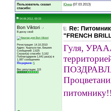
Пользователь сказал
Юнна
(07.03.2013)
cпасибо:
04.06.2012, 00:33
Bon Viktori
Re: Питомник
В доску свой
"FRENCH BRILLI
Гуля, УРААА
Регистрация: 14.10.2010
Адрес: Кыргызстан, Бишкек
Сообщений: 2,625
Сказал(а) спасибо: 3,162
территорией 
Поблагодарили 1,641 раз(а) в
1,087 сообщениях
Подарков:
5
ПОЗДРАВЛЯ
Вес репутации:
115
Процветания
питомнику!!