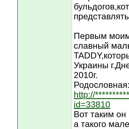
бульдогов,ко
представлять
Первым моим
славный ма
TADDY,которы
Украины г.Дн
2010г.
Родословная
http://*********
id=33810
Вот таким он
а такого мал