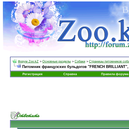
Форум Zoo.kZ
>
Основные разделы
>
Собаки
>
Страницы питомников соб
Питомник французских бульдогов "FRENCH BRILLIANT", С
Регистрация
Справка
Правила форума