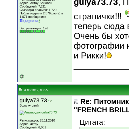
gulya73.73
, 
Адрес: Актау-Брисбан
Сообщений: 7,211
Сказал(а) спасибо: 1,720
Поблагодарили 2,576 раз(а) в
странички!!!
1,071 сообщениях
Подарков:
5
теперь сюда в
Вес репутации:
196
Очень бы хот
фотографии 
и Рикки!
___________
04.06.2012, 00:55
gulya73.73
Re: Питомник
В доску свой
"FRENCH BRILLI
Цитата:
Регистрация: 25.11.2010
Адрес: актау
Сообщений: 6,001