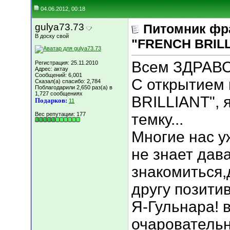
04.06.2012, 00:18
gulya73.73
Питомник фр
В доску свой
"FRENCH BRILLI
Всем ЗДРАВС
Регистрация: 25.11.2010
Адрес: актау
Сообщений: 6,001
С открытием
Сказал(а) спасибо: 2,784
Поблагодарили 2,650 раз(а) в
1,727 сообщениях
BRILLIANT", 
Подарков:
11
Вес репутации:
177
темку...
Многие нас у
не знает дав
знакомиться,
другу позитив!
Я-Гульнара! 
очарователь