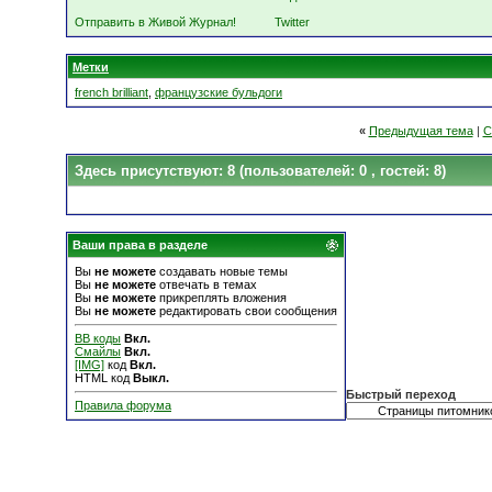
Отправить в Живой Журнал!
Twitter
Метки
french brilliant
,
французские бульдоги
«
Предыдущая тема
|
С
Здесь присутствуют: 8
(пользователей: 0 , гостей: 8)
Ваши права в разделе
Вы
не можете
создавать новые темы
Вы
не можете
отвечать в темах
Вы
не можете
прикреплять вложения
Вы
не можете
редактировать свои сообщения
BB коды
Вкл.
Смайлы
Вкл.
[IMG]
код
Вкл.
HTML код
Выкл.
Быстрый переход
Правила форума