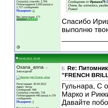
Сказал(а) спасибо: 2,784
Сообщение от
Иришка79
Поблагодарили 2,650 раз(а) в
Очень бы хотелось увиде
1,727 сообщениях
Рикки!
Подарков:
11
Вес репутации:
177
Спасибо Ириш
выполню твою
___________
04.06.2012, 01:05
Oxana_anna
Re: Питомник
Завсегдатай
"FRENCH BRILLI
Гульнара, С о
Регистрация: 30.04.2012
Адрес: Актау
Сообщений: 490
Марко и Рикк
Сказал(а) спасибо: 718
Поблагодарили 490 раз(а) в 278
сообщениях
Давайте побо
Подарков:
4