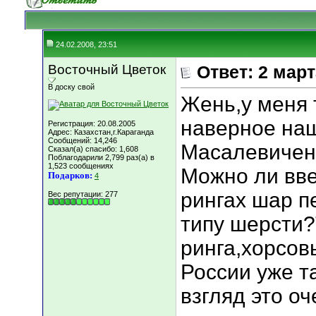
24.02.2008, 23:51
Восточный Цветок
Ответ: 2 мар
В доску свой
Жень,у меня 
наверное на
Регистрация: 20.08.2005
Адрес: Казахстан,г.Караганда
Сообщений: 14,246
Масалевичене
Сказал(а) спасибо: 1,608
Поблагодарили 2,799 раз(а) в
1,523 сообщениях
Можно ли вве
Подарков:
4
рингах шар п
Вес репутации:
277
типу шерсти?
ринга,хорсов
России уже т
взгляд это оч