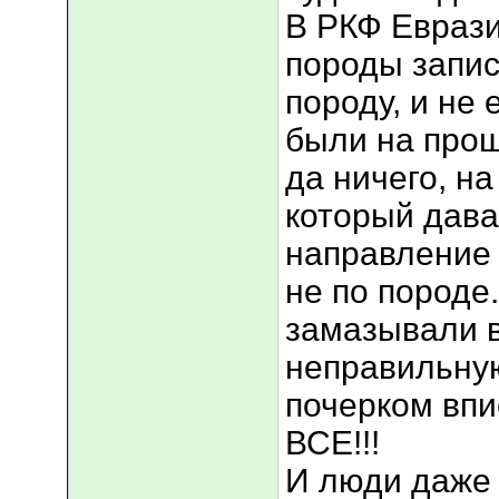
В РКФ Еврази
породы запис
породу, и не 
были на прош
да ничего, н
который дава
направление 
не по породе.
замазывали 
неправильну
почерком впи
ВСЕ!!!
И люди даже 