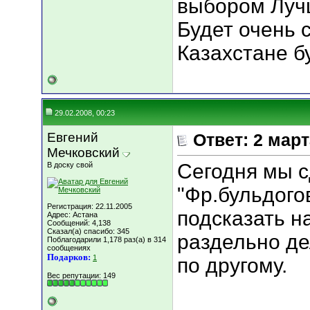
выбором Луч
Будет очень 
Казахстане бу
29.02.2008, 00:23
Евгений
Ответ: 2 мар
Мечковский
Сегодня мы с
В доску свой
"Фр.бульдого
Регистрация: 22.11.2005
подсказать на
Адрес: Астана
Сообщений: 4,138
Сказал(а) спасибо: 345
раздельно де
Поблагодарили 1,178 раз(а) в 314
сообщениях
Подарков:
1
по другому.
Вес репутации:
149