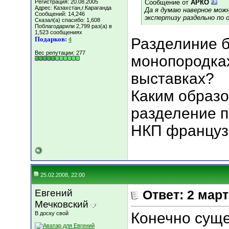
Регистрация: 20.08.2005
Сообщение от
АРКО
Адрес: Казахстан,г.Караганда
Да я думаю наверное можн
Сообщений: 14,246
экспертизу раздельно по 
Сказал(а) спасибо: 1,608
Поблагодарили 2,799 раз(а) в
1,523 сообщениях
Подарков:
Разделиние б
4
Вес репутации:
277
монопородках
выставках?
Каким образо
разделение п
НКП француз
25.02.2008, 22:00
Евгений
Ответ: 2 мар
Мечковский
Конечно суще
В доску свой