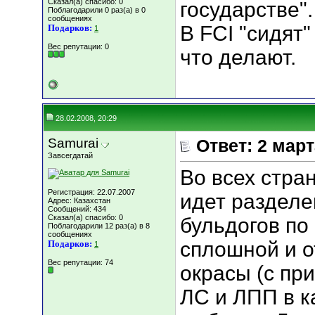
Сказал(а) спасибо: 0
государстве".
Поблагодарили 0 раз(а) в 0
сообщениях
В FСI "сидят
Подарков:
1
Вес репутации:
0
что делают.
28.02.2008, 20:29
Samurai
Ответ: 2 мар
Завсегдатай
Во всех стра
Регистрация: 22.07.2007
идет разделе
Адрес: Казахстан
Сообщений: 434
Сказал(а) спасибо: 0
бульдогов по
Поблагодарили 12 раз(а) в 8
сообщениях
сплошной и о
Подарков:
1
Вес репутации:
74
окрасы (с пр
ЛС и ЛПП в к