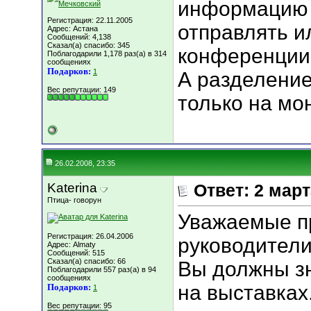
информацию 
Регистрация: 22.11.2005
отправлять и
Адрес: Астана
Сообщений: 4,138
Сказал(а) спасибо: 345
конференции
Поблагодарили 1,178 раз(а) в 314
сообщениях
Подарков:
1
А разделение
Вес репутации:
149
только на мо
26.02.2008, 23:35
Katerina
Ответ: 2 мар
Птица- говорун
Уважаемые п
Регистрация: 26.04.2006
руководители
Адрес: Almaty
Сообщений: 515
Сказал(а) спасибо: 66
Вы должны зн
Поблагодарили 557 раз(а) в 94
сообщениях
на выставках
Подарков:
1
Вес репутации:
95