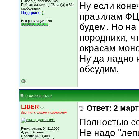
Сказал(а) спасибо: 345
Ну если коне
Поблагодарили 1,178 раз(а) в 314
сообщениях
Подарков:
1
правилам ФЦИ
Вес репутации:
149
будем. Но на
породники, ч
окрасам моно
Ну да ладно 
обсудим.
27.02.2008, 15:12
LIDER
Ответ: 2 мар
доступ к форуму ограничен
Полностью со
Регистрация: 04.11.2006
Не надо "лепи
Адрес: Астана
Сообщений: 1,400