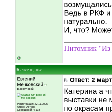
возмущались,
Ведь в РКФ и 
натурально.
И, что? Може
___________
Питомник "Из
27.02.2008, 00:52
Евгений
Ответ: 2 мар
Мечковский
Катерина а ч
В доску свой
выставки не 
Регистрация: 22.11.2005
по окрасам п
Адрес: Астана
Сообщений: 4,138