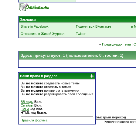
Закладки
Share in Facebook
Поделиться ВКонтакте
в 
Отправить в Живой Журнал!
Twitter
«
Предыдущая тема
|
С
Здесь присутствуют: 1
(пользователей: 0 , гостей: 1)
Ваши права в разделе
Вы
не можете
создавать новые темы
Вы
не можете
отвечать в темах
Вы
не можете
прикреплять вложения
Вы
не можете
редактировать свои сообщения
BB коды
Вкл.
Смайлы
Вкл.
[IMG]
код
Вкл.
HTML код
Выкл.
Быстрый переход
Правила форума