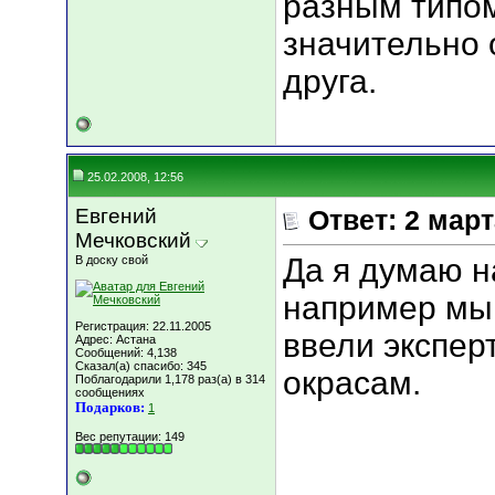
разным типо
значительно 
друга.
25.02.2008, 12:56
Евгений
Ответ: 2 мар
Мечковский
Да я думаю н
В доску свой
например мы 
Регистрация: 22.11.2005
ввели экспер
Адрес: Астана
Сообщений: 4,138
Сказал(а) спасибо: 345
окрасам.
Поблагодарили 1,178 раз(а) в 314
сообщениях
Подарков:
1
Вес репутации:
149