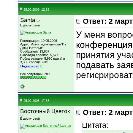
25.02.2008, 12:58
Santa
Ответ: 2 мар
В доску свой
У меня вопро
Регистрация: 10.05.2006
конференция 
Адрес: Алматы,п-к шпицев"Из
Дома Натальи"
Сообщений: 13,857
принятия уча
Сказал(а) спасибо: 5,577
Поблагодарили 5,930 раз(а) в
подавать заяв
3,396 сообщениях
Подарков:
13
регисрироват
Вес репутации:
289
25.02.2008, 17:38
Восточный Цветок
Ответ: 2 мар
В доску свой
Цитата: