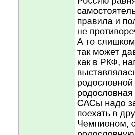
Россию равн
самостоятель
правила и по
не противор
А то слишком
так может да
как в РКФ, н
выставлялась
родословной 
родословная 
САСы надо з
поехать в дру
Чемпионом, 
родословную 