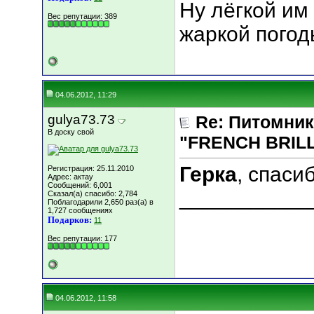
Ну лёгкой им
Вес репутации:
389
жаркой погоды
04.06.2012, 11:29
gulya73.73
Re: Питомник
В доску свой
"FRENCH BRILLI
Герка
, спасиб
Регистрация: 25.11.2010
Адрес: актау
Сообщений: 6,001
___________
Сказал(а) спасибо: 2,784
Поблагодарили 2,650 раз(а) в
1,727 сообщениях
Подарков:
11
Вес репутации:
177
04.06.2012, 11:58