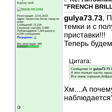
В доску свой
"FRENCH BRILLI
gulya73.73
, 
Регистрация: 12.01.2010
Адрес: Казахстан Актау-город на
море
темки и с по
Сообщений: 21,218
Сказал(а) спасибо: 6,980
Поблагодарили 7,394 раз(а) в
приставки!!!
4,049 сообщениях
Подарков:
12
Теперь будем
Вес репутации:
389
Цитата:
Сообщение от
gulya73.73
А это только часть наших
Все очень хорошие,добрые
Хм....А почем
наблюдается?