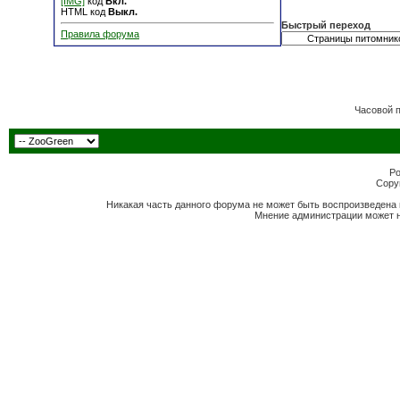
[IMG]
код
Вкл.
HTML код
Выкл.
Быстрый переход
Правила форума
Часовой 
Po
Copyr
Никакая часть данного форума не может быть воспроизведена 
Мнение администрации может н