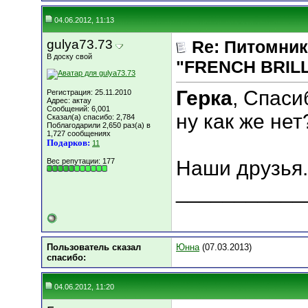
04.06.2012, 11:13
gulya73.73
Re: Питомник
В доску свой
"FRENCH BRILLI
Герка
, Спасиб
Регистрация: 25.11.2010
Адрес: актау
Сообщений: 6,001
ну как же нет?
Сказал(а) спасибо: 2,784
Поблагодарили 2,650 раз(а) в
1,727 сообщениях
Подарков:
11
Вес репутации:
177
Наши друзья.
___________
Пользователь сказал
Юнна
(07.03.2013)
cпасибо:
04.06.2012, 11:20