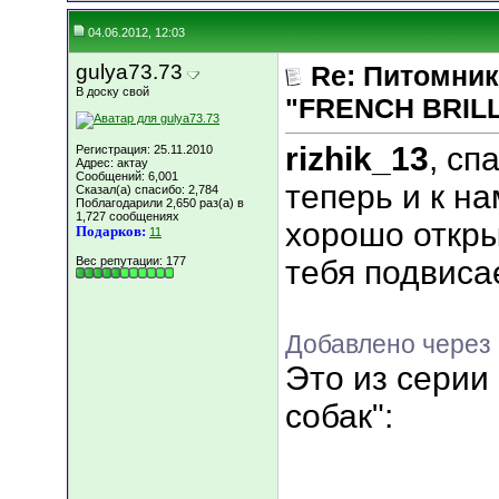
04.06.2012, 12:03
gulya73.73
Re: Питомник
В доску свой
"FRENCH BRILLI
rizhik_13
, сп
Регистрация: 25.11.2010
Адрес: актау
Сообщений: 6,001
теперь и к на
Сказал(а) спасибо: 2,784
Поблагодарили 2,650 раз(а) в
1,727 сообщениях
хорошо откры
Подарков:
11
Вес репутации:
177
тебя подвисает
Добавлено через
Это из серии
собак":