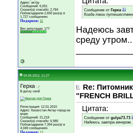
Цитата:
Адрес: актау
Сообщений: 6,001
Сказал(а) спасибо: 2,784
Сообщение от
Герка
Поблагодарили 2,650 раз(а) в
Когда твои путешествен
1,727 сообщениях
Подарков:
11
Надеюсь завт
Вес репутации:
177
среду утром...
___________
04.06.2012, 11:27
Герка
Re: Питомник
В доску свой
"FRENCH BRILLI
Цитата:
Регистрация: 12.01.2010
Адрес: Казахстан Актау-город на
море
Сообщений: 21,218
Сообщение от
gulya73.73
Сказал(а) спасибо: 6,980
Надеюсь завтра вечером...
Поблагодарили 7,394 раз(а) в
4,049 сообщениях
Подарков:
12