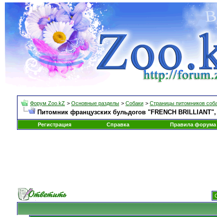
Форум Zoo.kZ
>
Основные разделы
>
Собаки
>
Страницы питомников соб
Питомник французских бульдогов "FRENCH BRILLIANT", С
Регистрация
Справка
Правила форума