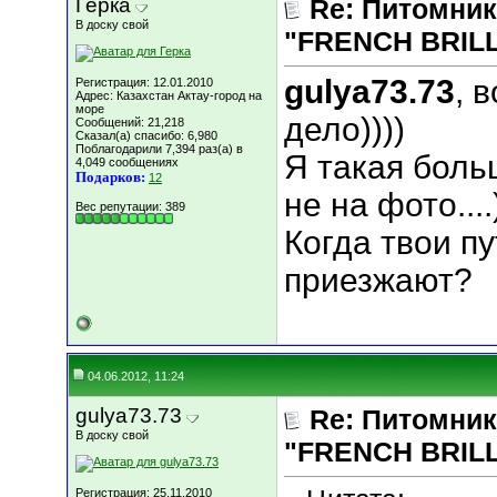
Герка
Re: Питомник
В доску свой
"FRENCH BRILLI
gulya73.73
, 
Регистрация: 12.01.2010
Адрес: Казахстан Актау-город на
море
дело))))
Сообщений: 21,218
Сказал(а) спасибо: 6,980
Поблагодарили 7,394 раз(а) в
Я такая боль
4,049 сообщениях
Подарков:
12
не на фото....
Вес репутации:
389
Когда твои п
приезжают?
04.06.2012, 11:24
gulya73.73
Re: Питомник
В доску свой
"FRENCH BRILLI
Регистрация: 25.11.2010