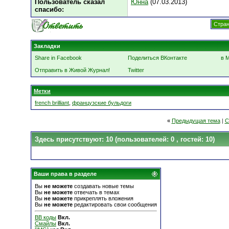
Пользователь сказал
Юнна
(07.03.2013)
cпасибо:
Стран
Закладки
Share in Facebook
Поделиться ВКонтакте
в 
Отправить в Живой Журнал!
Twitter
Метки
french brilliant
,
французские бульдоги
«
Предыдущая тема
|
С
Здесь присутствуют: 10
(пользователей: 0 , гостей: 10)
Ваши права в разделе
Вы
не можете
создавать новые темы
Вы
не можете
отвечать в темах
Вы
не можете
прикреплять вложения
Вы
не можете
редактировать свои сообщения
BB коды
Вкл.
Смайлы
Вкл.