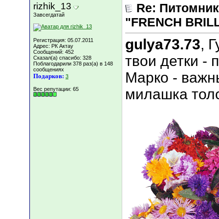
rizhik_13
Re: Питомник
Завсегдатай
"FRENCH BRILLI
gulya73.73
, 
Регистрация: 05.07.2011
Адрес: РК Актау
Сообщений: 452
твои детки - 
Сказал(а) спасибо: 328
Поблагодарили 378 раз(а) в 148
сообщениях
Марко - важны
Подарков:
3
Вес репутации:
65
милашка толс