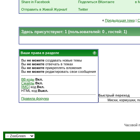
Share in Facebook
Поделиться ВКонтакте
в 
Отправить в Живой Журнал!
Twitter
«
Предыдущая тема
|
С
Здесь присутствуют: 1
(пользователей: 0 , гостей: 1)
Ваши права в разделе
Вы
не можете
создавать новые темы
Вы
не можете
отвечать в темах
Вы
не можете
прикреплять вложения
Вы
не можете
редактировать свои сообщения
BB коды
Вкл.
Смайлы
Вкл.
[IMG]
код
Вкл.
HTML код
Выкл.
Быстрый переход
Правила форума
Часовой 