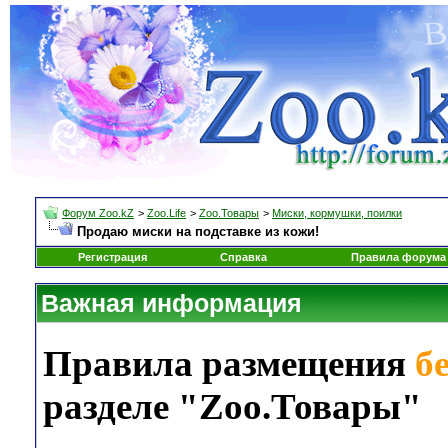
Форум Zoo.kZ
>
Zoo.Life
>
Zoo.Товары
>
Миски, кормушки, поилки
Продаю миски на подставке из кожи!
Регистрация
Справка
Правила форума
Важная информация
Правила размещения
б
разделе "Zoo.Товары"