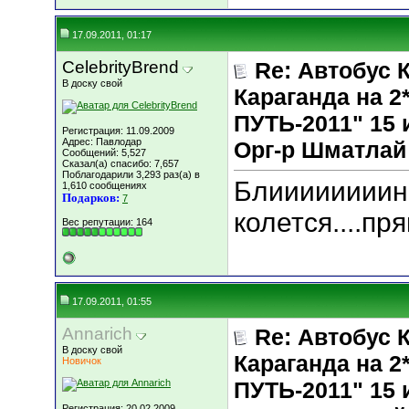
17.09.2011, 01:17
CelebrityBrend
Re: Автобус 
В доску свой
Караганда на
ПУТЬ-2011" 15 и
Регистрация: 11.09.2009
Адрес: Павлодар
Орг-р Шматлай
Сообщений: 5,527
Сказал(а) спасибо: 7,657
Поблагодарили 3,293 раз(а) в
Блиииииииин,
1,610 сообщениях
Подарков:
7
колется....пр
Вес репутации:
164
17.09.2011, 01:55
Annarich
Re: Автобус 
В доску свой
Караганда на
Новичок
ПУТЬ-2011" 15 и
Регистрация: 20.02.2009