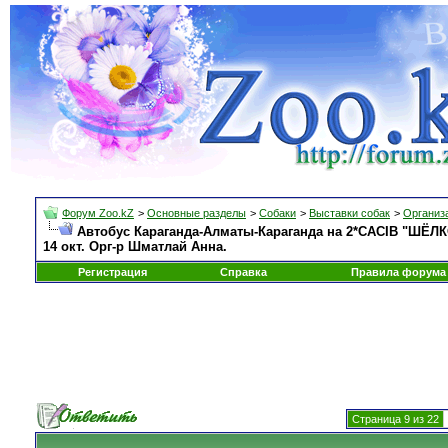
Форум Zoo.kZ
>
Основные разделы
>
Собаки
>
Выставки собак
>
Организа
Автобус Караганда-Алматы-Караганда на 2*CACIB "ШЁЛК
14 окт. Орг-р Шматлай Анна.
Регистрация
Справка
Правила форума
Страница 9 из 22