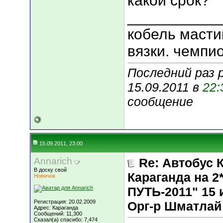
какой срок?
___________
кобель масти
вязки. чемпи
Последний раз р
15.09.2011 в
22:
сообщение
15.09.2011, 23:00
Annarich
Re: Автобус 
В доску свой
Караганда на
Новичок
ПУТЬ-2011" 15 и
Регистрация: 20.02.2009
Орг-р Шматлай
Адрес: Караганда
Сообщений: 11,300
Сказал(а) спасибо: 7,474