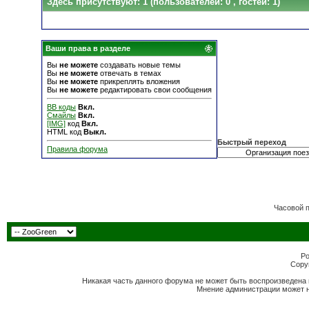
Здесь присутствуют: 1
(пользователей: 0 , гостей: 1)
Ваши права в разделе
Вы
не можете
создавать новые темы
Вы
не можете
отвечать в темах
Вы
не можете
прикреплять вложения
Вы
не можете
редактировать свои сообщения
BB коды
Вкл.
Смайлы
Вкл.
[IMG]
код
Вкл.
HTML код
Выкл.
Быстрый переход
Правила форума
Часовой 
Po
Copyr
Никакая часть данного форума не может быть воспроизведена 
Мнение администрации может н