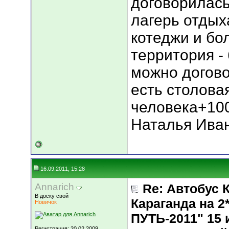
договорилась
лагерь отдых
котеджи и бо
территория - 
можно догово
есть столова
человека+1000
Наталья Ива
16.09.2011, 15:28
Annarich
Re: Автобус 
В доску свой
Караганда на
Новичок
ПУТЬ-2011" 15 и
Регистрация: 20.02.2009