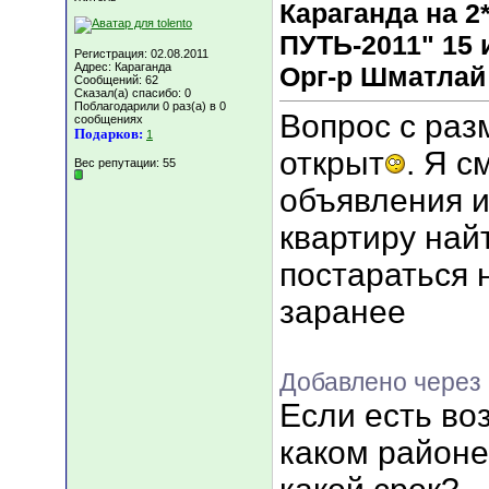
Караганда на
ПУТЬ-2011" 15 и
Регистрация: 02.08.2011
Адрес: Караганда
Орг-р Шматлай
Сообщений: 62
Сказал(а) спасибо: 0
Поблагодарили 0 раз(а) в 0
Вопрос с ра
сообщениях
Подарков:
1
открыт
. Я с
Вес репутации:
55
объявления и
квартиру най
постараться 
заранее
Добавлено через 
Если есть во
каком районе