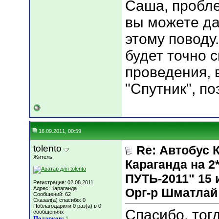
Саша, пробл
вы можете да
этому поводу
будет точно 
проведения, 
"Спутник", п
16.09.2011, 00:59
tolento
Re: Автобус 
Житель
Караганда на
ПУТЬ-2011" 15 и
Регистрация: 02.08.2011
Адрес: Караганда
Орг-р Шматлай
Сообщений: 62
Сказал(а) спасибо: 0
Поблагодарили 0 раз(а) в 0
Спасибо, тогд
сообщениях
Подарков:
1