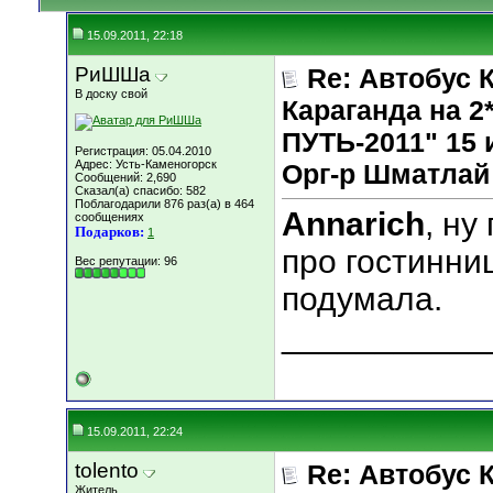
15.09.2011, 22:18
РиШШа
Re: Автобус 
В доску свой
Караганда на
ПУТЬ-2011" 15 и
Регистрация: 05.04.2010
Адрес: Усть-Каменогорск
Орг-р Шматлай
Сообщений: 2,690
Сказал(а) спасибо: 582
Поблагодарили 876 раз(а) в 464
Annarich
, ну
сообщениях
Подарков:
1
про гостинниц
Вес репутации:
96
подумала.
___________
15.09.2011, 22:24
tolento
Re: Автобус 
Житель