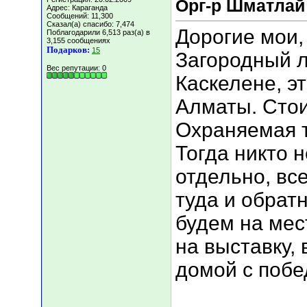
Орг-р Шматлай
Адрес: Караганда
Сообщений: 11,300
Сказал(а) спасибо: 7,474
Дорогие мои, 
Поблагодарили 6,513 раз(а) в
3,155 сообщениях
Подарков:
15
Загородный л
Вес репутации:
0
Каскелене, э
Алматы. Стои
Охраняемая т
Тогда никто н
отдельно, вс
туда и обратн
будем на мес
на выставку, 
домой с побед