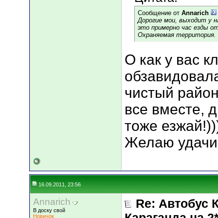
Сообщение от
Annarich
Дорогие мои, выходит у н
это примерно час езды о
Охраняемая территория.
О как у вас к
обзавидовала
чистый район
все вместе, д
тоже езжай!))
Желаю удачи 
16.09.2011, 23:56
Annarich
Re: Автобус 
В доску свой
Караганда на
Новичок