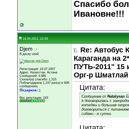
Спасибо бо
Ивановне!!!
16.09.2011, 22:43
Djem
Re: Автобус 
В доску свой
Караганда на
ПУТЬ-2011" 15 и
Регистрация: 19.07.2007
Адрес: Казахстан. Астана
Орг-р Шматлай
Сообщений: 4,985
Сказал(а) спасибо: 1,315
Поблагодарили 1,197 раз(а) в 608
Цитата:
сообщениях
Подарков:
3
Сообщение от
Natalysan
Вес репутации:
193
я договорилась с загород
котеджи и большая огоро
договориться с питанием,
собаки - в сутки.
Цитата: