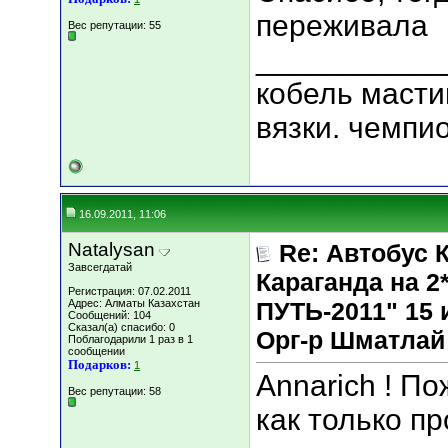
переживала
Вес репутации:
55
___________
кобель масти
вязки. чемпи
16.09.2011, 11:06
Natalysan
Re: Автобус 
Завсегдатай
Караганда на
Регистрация: 07.02.2011
Адрес: Алматы Казахстан
ПУТЬ-2011" 15 и
Сообщений: 104
Сказал(а) спасибо: 0
Орг-р Шматлай
Поблагодарили 1 раз в 1
сообщении
Подарков:
1
Annarich ! П
Вес репутации:
58
как только п