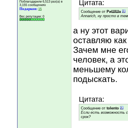
Цитата:
Поблагодарили 6,513 раз(а) в
3,155 сообщениях
Подарков:
15
Сообщение от
РиШШа
Annarich, ну просто в тем
Вес репутации:
0
а ну этот вар
оставляю как
Зачем мне ег
человек, а э
меньшему кол
подыскать.
Цитата:
Сообщение от
tolento
Если есть возможность ск
срок?