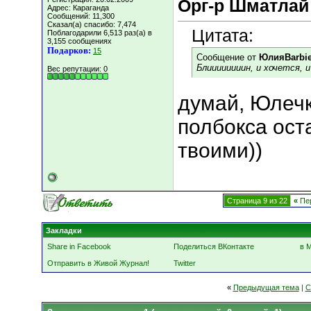
Орг-р Шматлай
Адрес: Караганда
Сообщений: 11,300
Сказал(а) спасибо: 7,474
Цитата:
Поблагодарили 6,513 раз(а) в
3,155 сообщениях
Подарков:
15
Сообщение от
ЮлияBarbi
Блиииииииин, и хочется, и
Вес репутации:
0
думай, Юлечк
полбокса оста
твоими))
Страница 9 из 22
«
Пе
Закладки
Share in Facebook
Поделиться ВКонтакте
в 
Отправить в Живой Журнал!
Twitter
«
Предыдущая тема
|
С