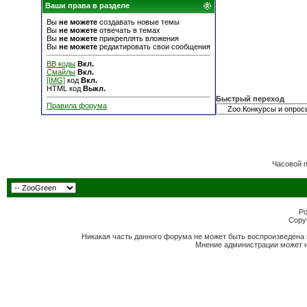
Ваши права в разделе
Вы
не можете
создавать новые темы
Вы
не можете
отвечать в темах
Вы
не можете
прикреплять вложения
Вы
не можете
редактировать свои сообщения
BB коды
Вкл.
Смайлы
Вкл.
[IMG]
код
Вкл.
HTML код
Выкл.
Быстрый переход
Правила форума
Часовой 
Po
Copyr
Никакая часть данного форума не может быть воспроизведена 
Мнение администрации может н