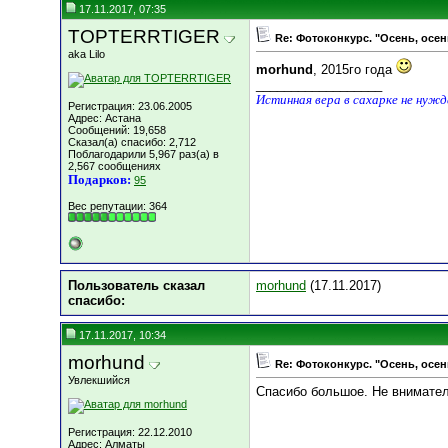
17.11.2017, 07:35
TOPTERRTIGER
Re: Фотоконкурс. "Осень, осен
aka Lilo
morhund
, 2015го года
__________________
Истинная вера в сахарке не нуж
Регистрация: 23.06.2005
Адрес: Астана
Сообщений: 19,658
Сказал(а) спасибо: 2,712
Поблагодарили 5,967 раз(а) в
2,567 сообщениях
Подарков:
95
Вес репутации:
364
Пользователь сказал
morhund
(17.11.2017)
cпасибо:
17.11.2017, 10:34
morhund
Re: Фотоконкурс. "Осень, осен
Увлекшийся
Спасибо большое. Не вниматель
Регистрация: 22.12.2010
Адрес: Алматы