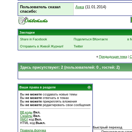
Пользователь сказал
Анка
(11.01.2014)
cпасибо:
Закладки
Share in Facebook
Поделиться ВКонтакте
в 
Отправить в Живой Журнал!
Twitter
«
Предыдущая тема
|
С
Здесь присутствуют: 2
(пользователей: 0 , гостей: 2)
Ваши права в разделе
Вы
не можете
создавать новые темы
Вы
не можете
отвечать в темах
Вы
не можете
прикреплять вложения
Вы
не можете
редактировать свои сообщения
BB коды
Вкл.
Смайлы
Вкл.
[IMG]
код
Вкл.
HTML код
Выкл.
Быстрый переход
Правила форума