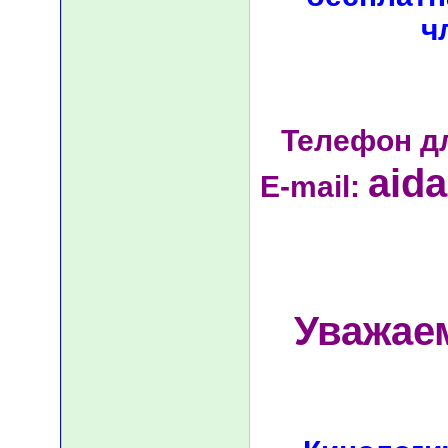
ч
Телефон д
aid
E-mail:
Уважае