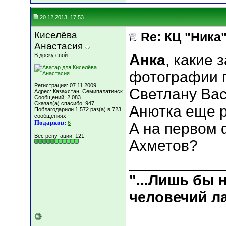
20.12.2013, 17:53
Киселёва
Re: КЦ "Ника
Анастасия
Анка
, какие
В доску свой
фотографии 
Регистрация: 07.11.2009
Светлану Вас
Адрес: Казахстан, Семипалатинск
Сообщений: 2,083
Сказал(а) спасибо: 947
Анютка еще р
Поблагодарили 1,572 раз(а) в 723
сообщениях
Подарков:
6
А на первом 
Вес репутации:
121
Ахметов?
___________
"...Лишь бы
человечий ла