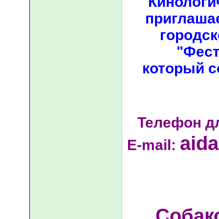
Кинологи
приглашае
городск
"Фест
который с
Телефон д
aid
E-mail:
Собак