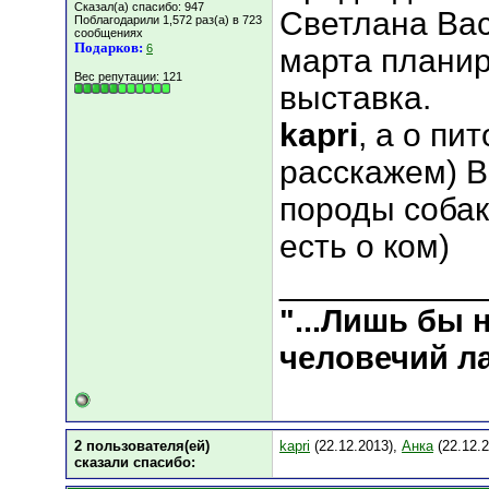
Сказал(а) спасибо: 947
Светлана Вас
Поблагодарили 1,572 раз(а) в 723
сообщениях
Подарков:
6
марта планир
Вес репутации:
121
выставка.
kapri
, а о пи
расскажем) В
породы собак
есть о ком)
___________
"...Лишь бы
человечий ла
2 пользователя(ей)
kapri
(22.12.2013),
Анка
(22.12.2
сказали cпасибо: