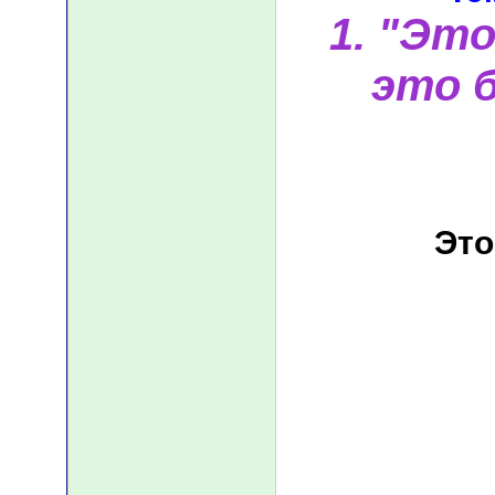
1. "Эт
это б
Это