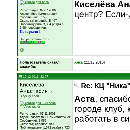
Киселёва Ан
Регистрация: 07.07.2006
центр? Если-
Адрес: Усть-Каменогорск
Сообщений: 6,159
Сказал(а) спасибо: 5,497
Поблагодарили 3,364 раз(а) в
1,984 сообщениях
Подарков:
3
Вес репутации:
175
Пользователь сказал
Анка
(22.12.2013)
cпасибо:
19.12.2013, 23:27
Киселёва
Re: КЦ "Ника
Анастасия
Аста
, спасиб
В доску свой
городе клуб, 
Регистрация: 07.11.2009
работать в с
Адрес: Казахстан, Семипалатинск
Сообщений: 2,083
Сказал(а) спасибо: 947
___________
Поблагодарили 1,572 раз(а) в 723