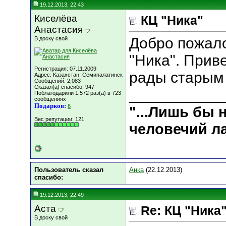
19.12.2013, 22:43
Киселёва
КЦ "Ника"
Анастасия
Добро пожало
В доску свой
"Ника". Приве
Регистрация: 07.11.2009
рады старым
Адрес: Казахстан, Семипалатинск
Сообщений: 2,083
Сказал(а) спасибо: 947
___________
Поблагодарили 1,572 раз(а) в 723
сообщениях
Подарков:
6
"...Лишь бы
Вес репутации:
121
человечий ла
Пользователь сказал
Анка
(22.12.2013)
cпасибо:
19.12.2013, 22:49
Аста
Re: КЦ "Ника
В доску свой