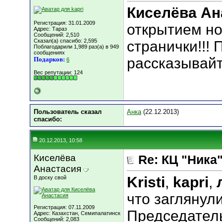
Киселёва Ан
Регистрация: 31.01.2009
открытием но
Адрес: Тараз
Сообщений: 2,510
Сказал(а) спасибо: 2,595
странички!!!
Поблагодарили 1,989 раз(а) в 949
сообщениях
рассказывайт
Подарков:
6
Вес репутации:
124
Пользователь сказал
Анка
(22.12.2013)
cпасибо:
20.12.2013, 10:58
Киселёва
Re: КЦ "Ника
Анастасия
Kristi
,
kapri
,
В доску свой
что заглянул
Регистрация: 07.11.2009
Председатель
Адрес: Казахстан, Семипалатинск
Сообщений: 2,083