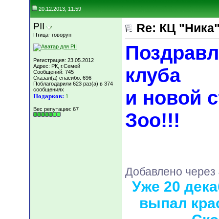
20.12.2013, 11:59
PII
Re: КЦ "Ника
Птица- говорун
Поздравл
Регистрация: 23.05.2012
Адрес: РК, г.Семей
клуба
Сообщений: 745
Сказал(а) спасибо: 696
Поблагодарили 623 раз(а) в 374
сообщениях
и новой 
Подарков:
1
Вес репутации:
67
Зоо!!!
Добавлено через 
Уже 20 дека
выпал кра