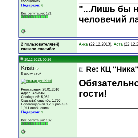
сообщениях
Подарков:
6
"...Лишь бы
Вес репутации:
121
человечий ла
2 пользователя(ей)
Анка
(22.12.2013),
Аста
(22.12.
сказали cпасибо:
20.12.2013, 00:26
Kristi
Re: КЦ "Ника
В доску свой
Обязательно
Регистрация: 28.01.2010
гости!
Адрес: Алматы
Сообщений: 5,034
Сказал(а) спасибо: 1,760
___________
Поблагодарили 3,252 раз(а) в
1,941 сообщениях
Подарков:
9
Вес репутации:
182