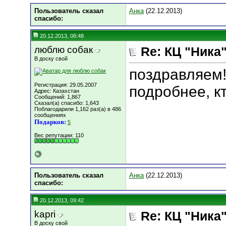
Пользователь сказал
Анка
(22.12.2013)
cпасибо:
20.12.2013, 08:48
люблю собак
Re: КЦ "Ника
В доску свой
поздравляем!
Регистрация: 29.05.2007
подробнее, к
Адрес: Казахстан
Сообщений: 1,867
Сказал(а) спасибо: 1,643
Поблагодарили 1,162 раз(а) в 486
сообщениях
Подарков:
5
Вес репутации:
110
Пользователь сказал
Анка
(22.12.2013)
cпасибо:
20.12.2013, 09:42
kapri
Re: КЦ "Ника
В доску свой