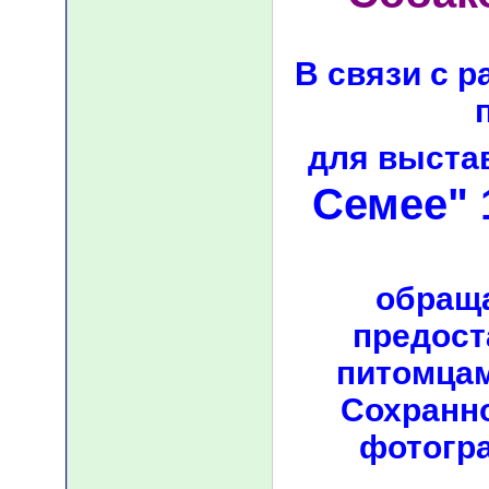
В связи с р
для выста
Семее" 
обраща
предост
питомцам
Сохранн
фотогр