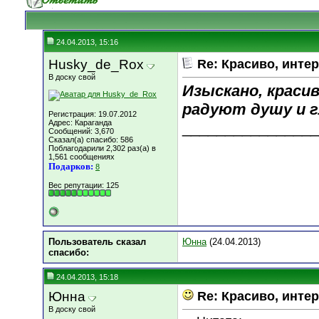
24.04.2013, 15:16
Husky_de_Rox
Re: Красиво, интер
В доску свой
Изыскано, краси
радуют душу и г
Регистрация: 19.07.2012
Адрес: Караганда
________________
Сообщений: 3,670
Сказал(а) спасибо: 586
Поблагодарили 2,302 раз(а) в
1,561 сообщениях
Подарков:
8
Вес репутации:
125
Пользователь сказал
Юнна
(24.04.2013)
cпасибо:
24.04.2013, 15:18
Юнна
Re: Красиво, интер
В доску свой