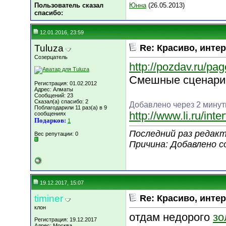
Пользователь сказал
Юнна
(26.05.2013)
cпасибо:
12.01.2016, 23:59
Tuluza
Re: Красиво, интер
Созерцатель
http://pozdav.ru/pa
Смешные сценарии
Регистрация: 01.02.2012
Адрес: Алматы
Сообщений: 23
Сказал(а) спасибо: 2
Добавлено через 2 мину
Поблагодарили 11 раз(а) в 9
http://www.li.ru/int
сообщениях
Подарков:
1
Последний раз редакт
Вес репутации:
0
Причина: Добавлено 
19.12.2017, 15:07
timiner
Re: Красиво, интер
клон
отдам недорого
зо
Регистрация: 19.12.2017
Адрес: Москва