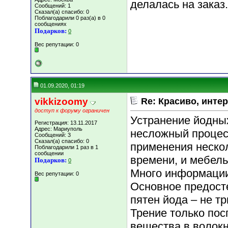
делалась на заказ.
Сообщений: 1
Сказал(а) спасибо: 0
Поблагодарили 0 раз(а) в 0
сообщениях
Подарков:
0
Вес репутации:
0
01.09.2020, 01:19
vikkizoomy
Re: Красиво, интер
доступ к форуму ограничен
Устранение йодных
Регистрация: 13.11.2017
Адрес: Мариуполь
несложный процесс
Сообщений: 3
Сказал(а) спасибо: 0
применения нескол
Поблагодарили 1 раз в 1
сообщении
времени, и мебель
Подарков:
0
Много информации
Вес репутации:
0
Основное предост
пятен йода – не 
Трение только по
вещества в волокн