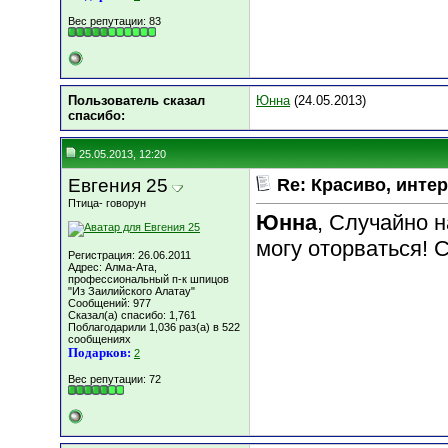
Вес репутации:
83
Пользователь сказал
Юнна
(24.05.2013)
cпасибо:
25.05.2013, 12:20
Евгения 25
Re: Красиво, интер
Птица- говорун
Юнна
, Случайно н
могу оторваться! 
Регистрация: 26.06.2011
Адрес: Алма-Ата,
профессиональный п-к шпицов
"Из Заилийского Алатау"
Сообщений: 977
Сказал(а) спасибо: 1,761
Поблагодарили 1,036 раз(а) в 522
сообщениях
Подарков:
2
Вес репутации:
72