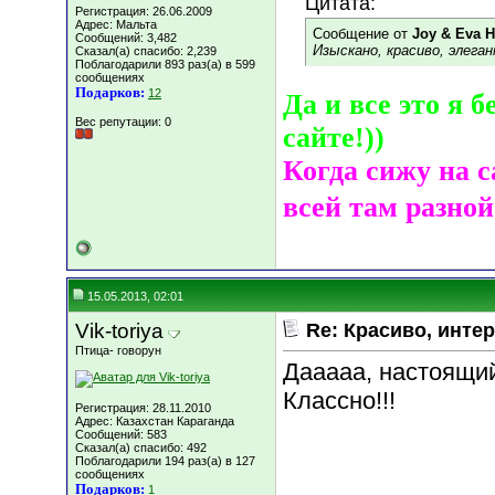
Цитата:
Регистрация: 26.06.2009
Адрес: Мальта
Сообщение от
Joy & Eva 
Сообщений: 3,482
Изыскано, красиво, элег
Сказал(а) спасибо: 2,239
Поблагодарили 893 раз(а) в 599
сообщениях
Подарков:
12
Да и все это я 
Вес репутации:
0
сайте!))
Когда сижу на 
всей там разной
15.05.2013, 02:01
Vik-toriya
Re: Красиво, интер
Птица- говорун
Дааааа, настоящий
Классно!!!
Регистрация: 28.11.2010
Адрес: Казахстан Караганда
Сообщений: 583
Сказал(а) спасибо: 492
Поблагодарили 194 раз(а) в 127
сообщениях
Подарков:
1