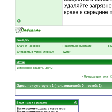
Удаляйте загрязне
краев к середине 
Закладки
Share in Facebook
Поделиться ВКонтакте
в 
Отправить в Живой Журнал!
Twitter
Метки
интересное
,
красота
,
цветы
«
Предыдущая тема
|
С
Здесь присутствуют: 1
(пользователей: 0 , гостей: 1)
Ваши права в разделе
Вы
не можете
создавать новые темы
Вы
не можете
отвечать в темах