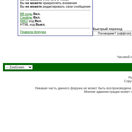
Вы
не можете
прикреплять вложения
Вы
не можете
редактировать свои сообщения
BB коды
Вкл.
Смайлы
Вкл.
[IMG]
код
Вкл.
HTML код
Выкл.
Быстрый переход
Правила форума
Часовой 
Po
Copyr
Никакая часть данного форума не может быть воспроизведена 
Мнение администрации может н