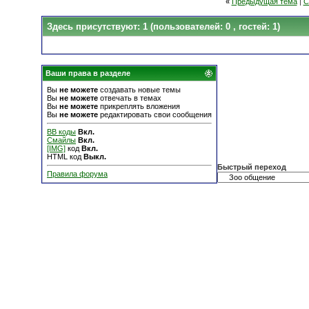
«
Предыдущая тема
|
С
Здесь присутствуют: 1
(пользователей: 0 , гостей: 1)
Ваши права в разделе
Вы
не можете
создавать новые темы
Вы
не можете
отвечать в темах
Вы
не можете
прикреплять вложения
Вы
не можете
редактировать свои сообщения
BB коды
Вкл.
Смайлы
Вкл.
[IMG]
код
Вкл.
HTML код
Выкл.
Быстрый переход
Правила форума