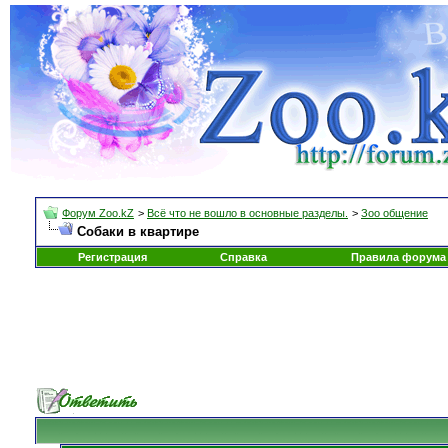
Форум Zoo.kZ
>
Всё что не вошло в основные разделы.
>
Зоо общение
Собаки в квартире
Регистрация
Справка
Правила форума