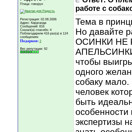
Птица- говорун
работе с собак
Тема в принц
Регистрация: 02.08.2006
Адрес: Караганда
Сообщений: 816
Но давайте р
Сказал(а) спасибо: 4
Поблагодарили 416 раз(а) в 124
сообщениях
ОСИНКИ НЕ
Подарков:
2
Вес репутации:
92
АПЕЛЬСИНКИ!
чтобы выигры
одного желан
собаку мало.
человек кото
быть идеальн
особенности 
экспертизы н
знать особен