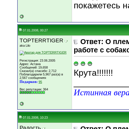
покажетесь н
07.01.2008, 00:27
TOPTERRTIGER
Ответ: О пле
aka Lilo
работе с собак
Регистрация: 23.06.2005
Адрес: Астана
Сообщений: 19,658
Крута!!!!!!!
Сказал(а) спасибо: 2,712
Поблагодарили 5,967 раз(а) в
2,567 сообщениях
___________
Подарков:
95
Вес репутации:
364
Истинная вера
07.01.2008, 10:23
Радость
Ответ: О пле