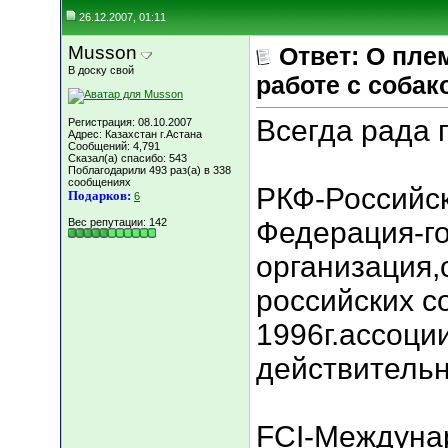
26.12.2007, 01:11
Musson
Ответ: О пле
В доску свой
работе с собак
Всегда рада 
Регистрация: 08.10.2007
Адрес: Казахстан г.Астана
Сообщений: 4,791
Сказал(а) спасибо: 543
Поблагодарили 493 раз(а) в 338
сообщениях
РКФ-Российск
Подарков:
6
Вес репутации:
142
Федерация-г
организация
российских с
1996г.ассоции
действительн
FCI-Междуна