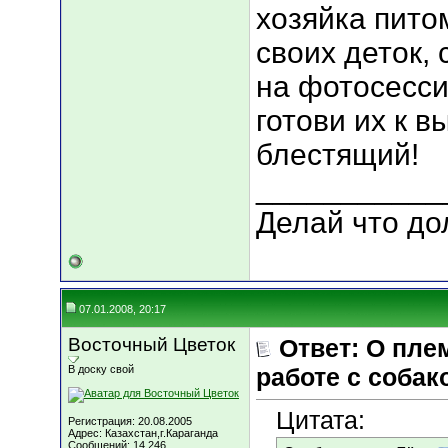
хозяйка пито
своих деток, 
на фотосесси
готови их к в
блестящий!
___________
Делай что дол
07.01.2008, 20:17
Восточный Цветок
Ответ: О пле
В доску свой
работе с собак
Цитата:
Регистрация: 20.08.2005
Адрес: Казахстан,г.Караганда
Сообщений: 14,246