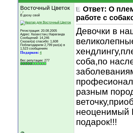
Восточный Цветок
Ответ: О пле
В доску свой
работе с собак
Девочки в на
Регистрация: 20.08.2005
Адрес: Казахстан,г.Караганда
Сообщений: 14,246
великолепные
Сказал(а) спасибо: 1,608
Поблагодарили 2,799 раз(а) в
хендлингу,п
1,523 сообщениях
Подарков:
4
соба,по нас
Вес репутации:
277
заболеваниям
професионал
разным пород
веточку,прио
неоценимый 
подарок!!!