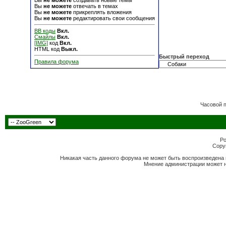
Вы
не можете
создавать новые темы
Вы
не можете
отвечать в темах
Вы
не можете
прикреплять вложения
Вы
не можете
редактировать свои сообщения
BB коды
Вкл.
Смайлы
Вкл.
[IMG]
код
Вкл.
HTML код
Выкл.
Быстрый переход
Правила форума
Часовой 
Po
Copyr
Никакая часть данного форума не может быть воспроизведена 
Мнение администрации может н