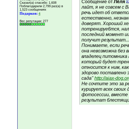
Сообщение от
Лёля
Сказал(а) спасибо: 1,608
Поблагодарили 2,799 раз(а) в
лайт, я не совсем с 
1,523 сообщениях
речь идет об ответст
Подарков:
4
естественно, незнак
Вес репутации:
277
доверят. Хороший хе
потренируе6тся, нала
последний момент ищ
получит результат...
Понимаете, если реч
она невозможна без 
владелец питомника 
который будет трен
относится к ним, как
здорово поставлено 
сада"
http://ajax-dog.
Не сочтите это за р
курирует всех своих 
фотосессии, вместе 
результат блестящи