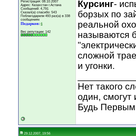
Курсинг
- ис
Регистрация: 08.10.2007
Адрес: Казахстан г.Астана
Сообщений: 4,791
борзых по за
Сказал(а) спасибо: 543
Поблагодарили 493 раз(а) в 338
сообщениях
реальной охо
Подарков:
6
Вес репутации:
142
называются б
"электрическ
сложной трае
и угонки.
___________
Нет такого сл
один, смогут 
Будь Первым
29.12.2007, 19:56