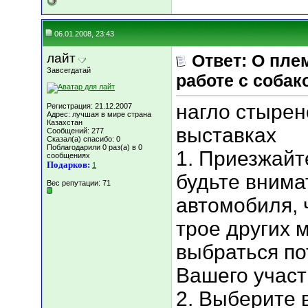
06.01.2008, 23:43
лайт
Ответ: О пле
Завсегдатай
работе с собак
нагло стырено
Регистрация: 21.12.2007
Адрес: лучшая в мире страна
Казахстан
выставках
Сообщений: 277
Сказал(а) спасибо: 0
Поблагодарили 0 раз(а) в 0
1. Приезжайт
сообщениях
Подарков:
1
будьте внима
Вес репутации:
71
автомобиля, 
трое других 
выбраться по
Вашего участ
2. Выберите 