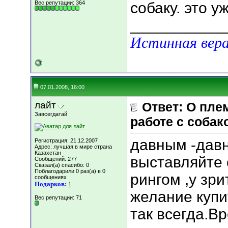
Вес репутации:
364
собаку. это 
___________
Истинная вера
07.01.2008, 16:00
лайт
Ответ: О пле
Завсегдатай
работе с собак
давным -давн
Регистрация: 21.12.2007
Адрес: лучшая в мире страна
Казахстан
выставляйте 
Сообщений: 277
Сказал(а) спасибо: 0
Поблагодарили 0 раз(а) в 0
рингом ,у зр
сообщениях
Подарков:
1
желание купи
Вес репутации:
71
так всегда.В