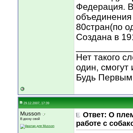
Федерация. В
объединения 
80стран(по о
Создана в 191
___________
Нет такого сл
один, смогут 
Будь Первым
29.12.2007, 17:39
Musson
Ответ: О пле
В доску свой
работе с собак