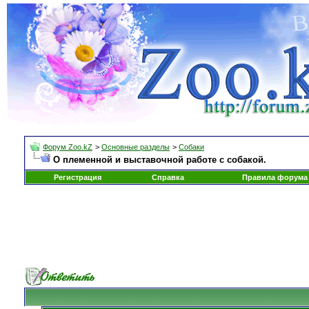
Форум Zoo.kZ
>
Основные разделы
>
Собаки
О племенной и выставочной работе с собакой.
Регистрация
Справка
Правила форума