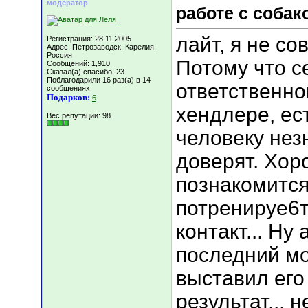
модератор
работе с собак
лайт, я не со
Регистрация: 28.11.2005
Адрес: Петрозаводск, Карелия,
Россия
Потому что с
Сообщений: 1,910
Сказал(а) спасибо: 23
Поблагодарили 16 раз(а) в 14
ответственно
сообщениях
Подарков:
6
хендлере, ес
Вес репутации:
98
человеку нез
доверят. Хор
познакомится
потренируе6т
контакт... Ну
последний мо
выставил его 
результат... 