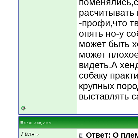
поменялись,
расчитывать 
-профи,что т
опять но-у со
может быть х
может плохое
видеть.А хен
собаку практ
крупных пор
выставлять с
07.01.2008, 20:09
Лёля
Ответ: О пле