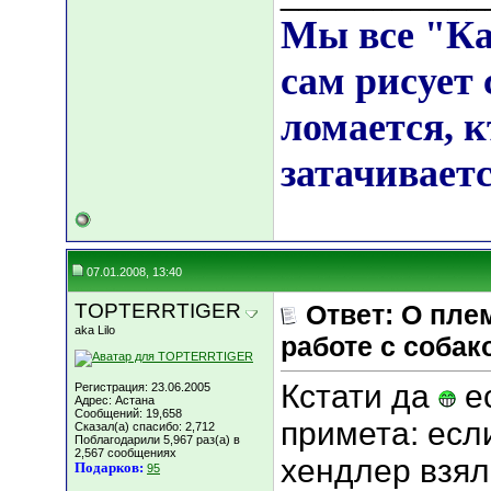
Мы все "К
сам рисует 
ломается, к
затачиваетс
07.01.2008, 13:40
TOPTERRTIGER
Ответ: О пле
aka Lilo
работе с собак
Кстати да
ес
Регистрация: 23.06.2005
Адрес: Астана
Сообщений: 19,658
примета: ес
Сказал(а) спасибо: 2,712
Поблагодарили 5,967 раз(а) в
2,567 сообщениях
хендлер взял
Подарков:
95