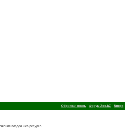
Обратная связь
-
Форум Zoo.kZ
-
Вверх
решения владельцев ресурса.