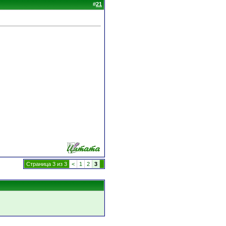
#
21
Страница 3 из 3
<
1
2
3