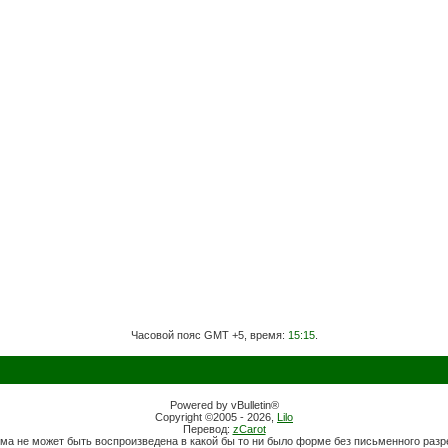
Часовой пояс GMT +5, время:
15:15
.
Powered by vBulletin®
Copyright ©2005 - 2026,
Lilo
Перевод:
zCarot
ма не может быть воспроизведена в какой бы то ни было форме без письменного раз