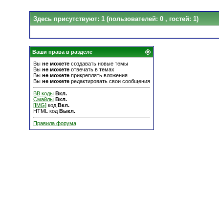
Здесь присутствуют: 1
(пользователей: 0 , гостей: 1)
Ваши права в разделе
Вы
не можете
создавать новые темы
Вы
не можете
отвечать в темах
Вы
не можете
прикреплять вложения
Вы
не можете
редактировать свои сообщения
BB коды
Вкл.
Смайлы
Вкл.
[IMG]
код
Вкл.
HTML код
Выкл.
Правила форума