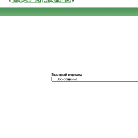
«
Предыдущая тема
|
Следующая тема
»
Быстрый переход