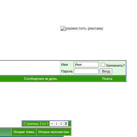
Имя
Запомнить?
Пароль
Сообщения за день
Поиск
Страница 3 из 3
<
1
2
3
Опции темы
Опции просмотра