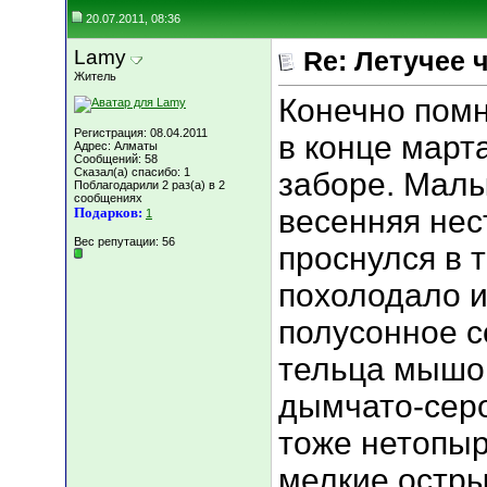
20.07.2011, 08:36
Lamy
Re: Летучее 
Житель
Конечно помн
Регистрация: 08.04.2011
в конце март
Адрес: Алматы
Сообщений: 58
Сказал(а) спасибо: 1
заборе. Мал
Поблагодарили 2 раз(а) в 2
сообщениях
весенняя нес
Подарков:
1
Вес репутации:
56
проснулся в 
похолодало и
полусонное с
тельца мышон
дымчато-серо
тоже нетопыр
мелкие острые