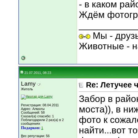
- в каком рай
Ждём фотогр
___________
Мы - друз
Животные - н
21.07.2011, 08:23
Lamy
Re: Летучее 
Житель
Забор в райо
Регистрация: 08.04.2011
моста)), в ни
Адрес: Алматы
Сообщений: 58
Сказал(а) спасибо: 1
фото к сожал
Поблагодарили 2 раз(а) в 2
сообщениях
найти...вот т
Подарков:
1
Вес репутации:
56