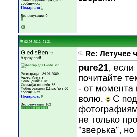
сообщениях
Подарков:
1
Вес репутации:
0
02.05.2012, 21:31
GledisBen
Re: Летучее 
В доску свой
pure21
, если
Регистрация: 24.01.2009
почитайте те
Адрес: Алматы
Сообщений: 1,781
Сказал(а) спасибо: 56
- от момента
Поблагодарили 111 раз(а) в 60
сообщениях
волю.
С под
Подарков:
9
Вес репутации:
102
фотографиям
не только про
"зверька", но