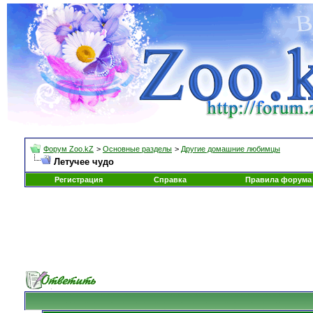
Форум Zoo.kZ
>
Основные разделы
>
Другие домашние любимцы
Летучее чудо
Регистрация
Справка
Правила форума