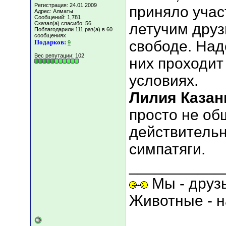
Регистрация: 24.01.2009
приняло учас
Адрес: Алматы
Сообщений: 1,781
Сказал(а) спасибо: 56
летучим друз
Поблагодарили 111 раз(а) в 60
сообщениях
свободе. Над
Подарков:
9
Вес репутации:
102
них проходит
условиях.
Лилия Казан
просто не об
действительн
симпатяги.
___________
Мы - друз
Животные - н