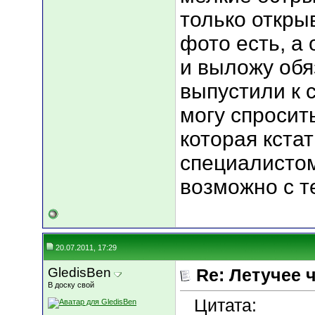
только откры
фото есть, а
и выложу обя
выпустили к 
могу спросит
которая кста
специалисто
возможно с т
20.07.2011, 17:29
GledisBen
Re: Летучее 
В доску свой
Цитата: