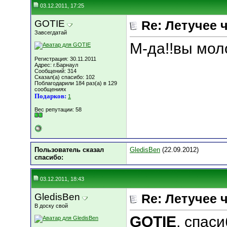
03.12.2011, 17:25
GOTIE
Re: Летучее 
Завсегдатай
М-да!!вы мол
Регистрация: 30.11.2011
Адрес: г.Барнаул
Сообщений: 314
Сказал(а) спасибо: 102
Поблагодарили 184 раз(а) в 129
сообщениях
Подарков:
1
Вес репутации:
58
Пользователь сказал
GledisBen
(22.09.2012)
cпасибо:
03.12.2011, 18:43
GledisBen
Re: Летучее 
В доску свой
GOTIE
, спас