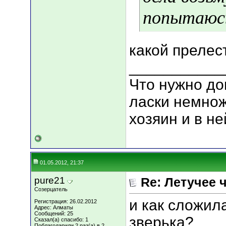
попытаюсь
какой прелес
___________
Что нужно д
ласки немнож
хозяин и в н
01.05.2012, 21:37
pure21
Re: Летучее 
Созерцатель
и как сложил
Регистрация: 26.02.2012
Адрес: Алматы
Сообщений: 25
зверька?
Сказал(а) спасибо: 1
Поблагодарили 2 раз(а) в 2