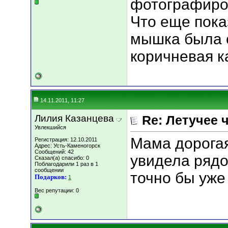
фотографиро
Что еще пок
мышка была с
коричневая к
14.11.2011, 11:27
Лилия Казанцева
Re: Летучее 
Увлекшийся
Мама дорогая
Регистрация: 12.10.2011
Адрес: Усть-Каменогорск
Сообщений: 42
увидела рядо
Сказал(а) спасибо: 0
Поблагодарили 1 раз в 1
сообщении
точно бы уже
Подарков:
1
Вес репутации:
0