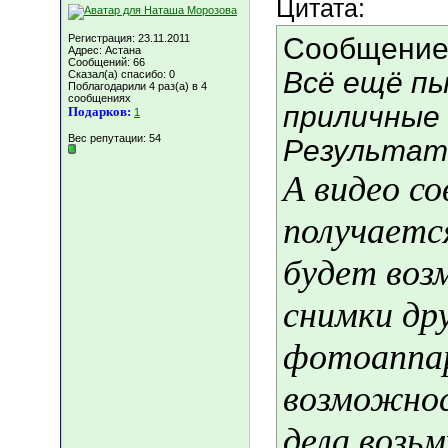
Цитата:
Регистрация: 23.11.2011
Сообщение
Адрес: Астана
Сообщений: 66
Всё ещё п
Сказал(а) спасибо: 0
Поблагодарили 4 раз(а) в 4
сообщениях
приличные
Подарков:
1
Вес репутации:
54
Результаты
А видео со
получаетс
будет воз
снимки др
фотоаппар
возможнос
дела возьм