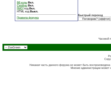
BB коды
Вкл.
Смайлы
Вкл.
[IMG]
код
Вкл.
HTML код
Выкл.
Быстрый переход
Правила форума
Часовой 
Po
Copyr
Никакая часть данного форума не может быть воспроизведена 
Мнение администрации может н