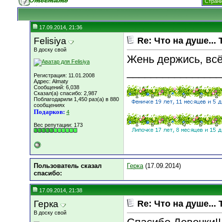
Страни
17.09.2014, 21:36
Felisiya
Re: Что на душе... 
В доску свой
Жень держись, всё
________________
Регистрация: 11.01.2008
Адрес: Almaty
Сообщений: 6,038
Сказал(а) спасибо: 2,987
Поблагодарили 1,450 раз(а) в 880
сообщениях
Подарков:
4
Вес репутации:
173
Пользователь сказал
Герка
(17.09.2014)
cпасибо:
17.09.2014, 21:38
Герка
Re: Что на душе... 
В доску свой