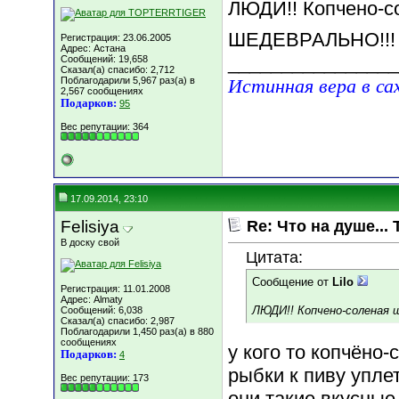
ЛЮДИ!! Копчено-со
ШЕДЕВРАЛЬНО!!
Регистрация: 23.06.2005
Адрес: Астана
________________
Сообщений: 19,658
Сказал(а) спасибо: 2,712
Поблагодарили 5,967 раз(а) в
Истинная вера в са
2,567 сообщениях
Подарков:
95
Вес репутации:
364
17.09.2014, 23:10
Felisiya
Re: Что на душе... 
В доску свой
Цитата:
Сообщение от
Lilo
Регистрация: 11.01.2008
Адрес: Almaty
ЛЮДИ!! Копчено-соленая 
Сообщений: 6,038
Сказал(а) спасибо: 2,987
Поблагодарили 1,450 раз(а) в 880
сообщениях
у кого то копчёно
Подарков:
4
рыбки к пиву упле
Вес репутации:
173
они такие вкусные 