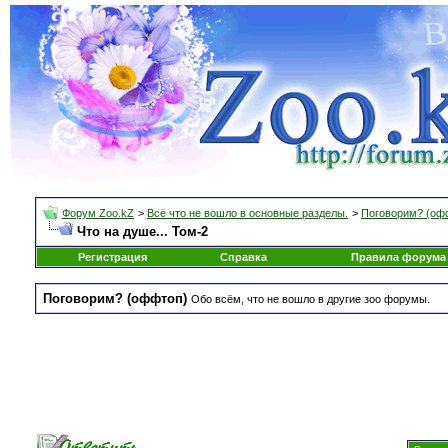
Форум Zoo.kZ
>
Всё что не вошло в основные разделы.
>
Поговорим? (оф
Что на душе... Том-2
Регистрация
Справка
Правила форума
Поговорим? (оффтоп)
Обо всём, что не вошло в другие зоо форумы.