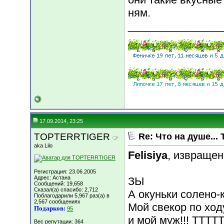
ням.
________________
17.09.2014, 23:25
TOPTERRTIGER
Re: Что на душе... 
aka Lilo
Felisiya
, извращенка
Регистрация: 23.06.2005
Адрес: Астана
ЗЫ
Сообщений: 19,658
Сказал(а) спасибо: 2,712
А окуньки солено
Поблагодарили 5,967 раз(а) в
2,567 сообщениях
Мой свекор по ход
Подарков:
95
и мой муж!!! ТТТТТТТТТ
Вес репутации:
364