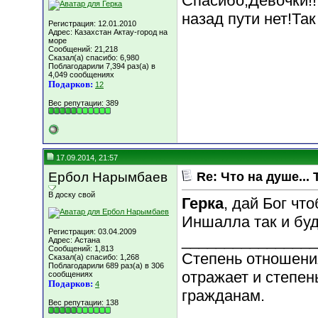
Спасибо,Девочки!!
назад пути нет!Так 
Регистрация: 12.01.2010
Адрес: Казахстан Актау-город на
море
Сообщений: 21,218
Сказал(а) спасибо: 6,980
Поблагодарили 7,394 раз(а) в
4,049 сообщениях
Подарков:
12
Вес репутации:
389
17.09.2014, 21:57
Ербол Нарымбаев
Re: Что на душе... 
В доску свой
Герка
, дай Бог чт
Иншалла так и буд
Регистрация: 03.04.2009
________________
Адрес: Астана
Сообщений: 1,813
Степень отношени
Сказал(а) спасибо: 1,268
Поблагодарили 689 раз(а) в 306
отражает и степен
сообщениях
Подарков:
4
гражданам.
Вес репутации:
138