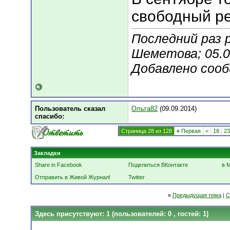
свободный ре
Последний раз 
Шеметова; 05.0
Добавлено соо
Пользователь сказал
Ольга82
(09.09.2014)
cпасибо:
Страница 28 из 128
«
Первая
<
18
23
Закладки
Share in Facebook
Поделиться ВКонтакте
в 
Отправить в Живой Журнал!
Twitter
«
Предыдущая тема
|
С
Здесь присутствуют: 1
(пользователей: 0 , гостей: 1)