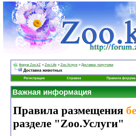
Форум Zoo.kZ
>
Zoo.Life
>
Zoo.Услуги
>
Доставка, попутчики
Доставка животных
Регистрация
Справка
Правила форума
Важная информация
Правила размещения
б
разделе "Zoo.Услуги"