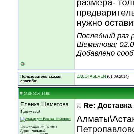
размера- тол
предваритель
нужно остави
Последний раз 
Шеметова; 02.0
Добавлено соо
Пользователь сказал
DACOTASEVEN
(01.09.2014)
cпасибо:
02.09.2014, 14:56
Еленка Шеметова
Re: Доставка
В доску свой
Алматы\Астан
Петропавловс
Регистрация: 21.07.2011
Адрес: Костанай