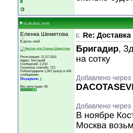
01.09.2014, 14:43
Еленка Шеметова
Re: Доставка
В доску свой
Бригадир
, З
на сотку
Регистрация: 21.07.2011
Адрес: Костанай
Сообщений: 2,243
Сказал(а) спасибо: 721
Поблагодарили 1,067 раз(а) в 436
сообщениях
Добавлено через
Подарков:
3
DACOTASEV
Вес репутации:
85
Добавлено через 
В ноябре Кос
Москва возьм