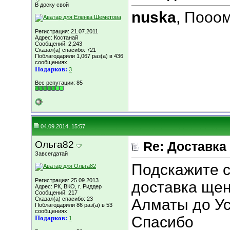
В доску свой
nuska
, Пооо
Регистрация: 21.07.2011
Адрес: Костанай
Сообщений: 2,243
Сказал(а) спасибо: 721
Поблагодарили 1,067 раз(а) в 436
сообщениях
Подарков:
3
Вес репутации:
85
04.09.2014, 15:57
Ольга82
Re: Доставка
Завсегдатай
Подскажите с
Регистрация: 25.09.2013
доставка щен
Адрес: РК, ВКО, г. Риддер
Сообщений: 217
Сказал(а) спасибо: 23
Алматы до Ус
Поблагодарили 86 раз(а) в 53
сообщениях
Спасибо
Подарков:
1