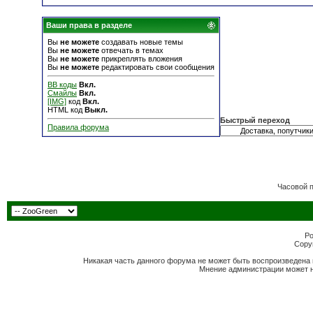
Ваши права в разделе
Вы
не можете
создавать новые темы
Вы
не можете
отвечать в темах
Вы
не можете
прикреплять вложения
Вы
не можете
редактировать свои сообщения
BB коды
Вкл.
Смайлы
Вкл.
[IMG]
код
Вкл.
HTML код
Выкл.
Быстрый переход
Правила форума
Часовой 
Po
Copyr
Никакая часть данного форума не может быть воспроизведена 
Мнение администрации может н