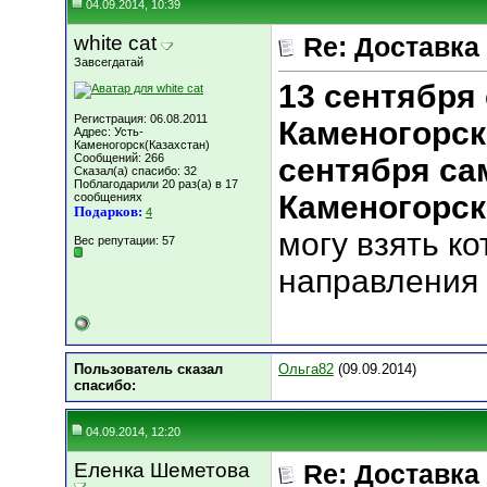
04.09.2014, 10:39
white cat
Re: Доставка
Завсегдатай
13 сентября 
Регистрация: 06.08.2011
Каменогорск 
Адрес: Усть-
Каменогорск(Казахстан)
Сообщений: 266
сентября са
Сказал(а) спасибо: 32
Поблагодарили 20 раз(а) в 17
Каменогорск
сообщениях
Подарков:
4
могу взять к
Вес репутации:
57
направления
Пользователь сказал
Ольга82
(09.09.2014)
cпасибо:
04.09.2014, 12:20
Еленка Шеметова
Re: Доставка