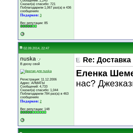
Сообщений: 2,243
Сказал(а) спасибо: 721
Поблагодарили 1,067 раз(а) в 436
сообщениях
Подарков:
3
Вес репутации:
85
02.09.2014, 22:47
nuska
Re: Доставка
В доску свой
Еленка Шем
Регистрация: 11.12.2006
нас? Джезказ
Адрес: АЛМАТЫ
Сообщений: 4,733
Сказал(а) спасибо: 1,044
Поблагодарили 784 раз(а) в 463
сообщениях
Подарков:
2
Вес репутации:
148