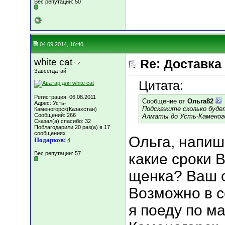
Вес репутации:
50
04.09.2014, 16:40
white cat
Re: Доставка
Завсегдатай
Цитата:
Регистрация: 06.08.2011
Сообщение от
Ольга82
Адрес: Усть-
Подскажите сколько буде
Каменогорск(Казахстан)
Сообщений: 266
Алматы до Усть-Каменог
Сказал(а) спасибо: 32
Поблагодарили 20 раз(а) в 17
сообщениях
Ольга, напиши
Подарков:
4
Вес репутации:
57
какие сроки 
щенка? Ваш 
Возможно в с
я поеду по м