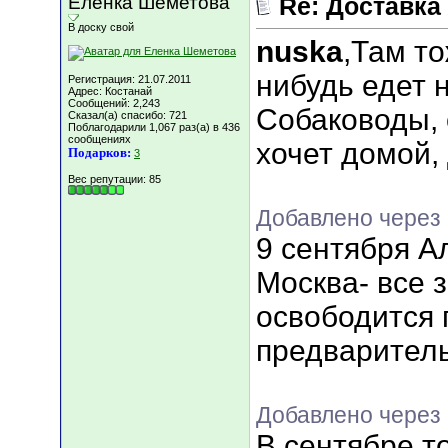
Еленка Шеметова
Re: Доставка
В доску свой
nuska
,Там то
нибудь едет
Регистрация: 21.07.2011
Адрес: Костанай
Сообщений: 2,243
Собаководы, 
Сказал(а) спасибо: 721
Поблагодарили 1,067 раз(а) в 436
сообщениях
хочет домой, 
Подарков:
3
Вес репутации:
85
Добавлено через 
9 сентября 
Москва- все 
освободится 
предварител
Добавлено через 
В сентябре т