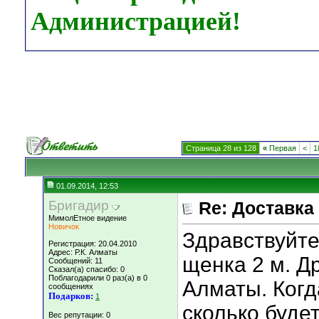
Администрацией!
Страница 28 из 128
«
Первая
<
1
01.09.2014, 12:53
Бригадир
Re: Доставка
МимолЕтное видение
Новичок
Здравствуйте
Регистрация: 20.04.2010
Адрес: Р.К. Алматы
щенка 2 м. Д
Сообщений: 11
Сказал(а) спасибо: 0
Поблагодарили 0 раз(а) в 0
Алматы. Когд
сообщениях
Подарков:
1
сколько буде
Вес репутации:
0