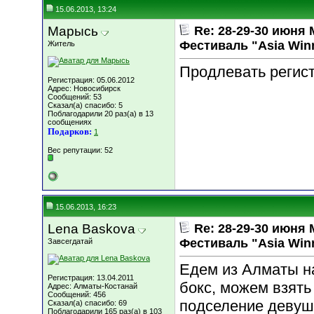
15.06.2013, 13:24
Марысь
Re: 28-29-30 июн
Фестиваль "Asia Win
Житель
Продлевать регис
Регистрация: 05.06.2012
Адрес: Новосибирск
Сообщений: 53
Сказал(а) спасибо: 5
Поблагодарили 20 раз(а) в 13
сообщениях
Подарков:
1
Вес репутации:
52
15.06.2013, 16:23
Lena Baskova
Re: 28-29-30 июн
Фестиваль "Asia Win
Завсегдатай
Едем из Алматы н
Регистрация: 13.04.2011
бокс, можем взять
Адрес: Алматы-Костанай
Сообщений: 456
подселение девушк
Сказал(а) спасибо: 69
Поблагодарили 165 раз(а) в 103