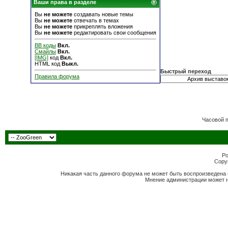
Ваши права в разделе
Вы
не можете
создавать новые темы
Вы
не можете
отвечать в темах
Вы
не можете
прикреплять вложения
Вы
не можете
редактировать свои сообщения
BB коды
Вкл.
Смайлы
Вкл.
[IMG]
код
Вкл.
HTML код
Выкл.
Быстрый переход
Правила форума
Часовой 
Po
Copyr
Никакая часть данного форума не может быть воспроизведена 
Мнение администрации может н