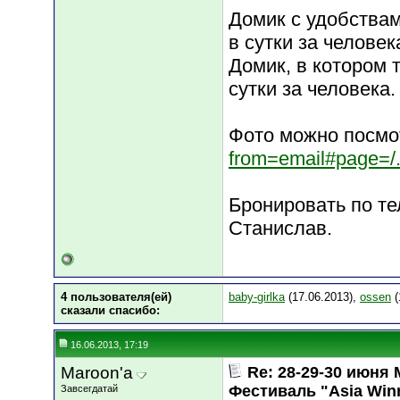
Домик с удобствам
в сутки за человек
Домик, в котором т
сутки за человека.
Фото можно посмо
from=email#page=/.
Бронировать по те
Станислав.
4 пользователя(ей)
baby-girlka
(17.06.2013),
ossen
(
сказали cпасибо:
16.06.2013, 17:19
Maroon'a
Re: 28-29-30 июн
Фестиваль "Asia Win
Завсегдатай