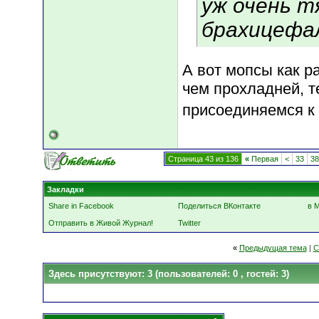
уж очень 
брахицефал
А вот мопсы как р
чем прохладней, т
присоединяемся к 
Страница 43 из 136
«
Первая
<
33
38
Закладки
Share in Facebook
Поделиться ВКонтакте
в 
Отправить в Живой Журнал!
Twitter
«
Предыдущая тема
|
С
Здесь присутствуют: 3
(пользователей: 0 , гостей: 3)