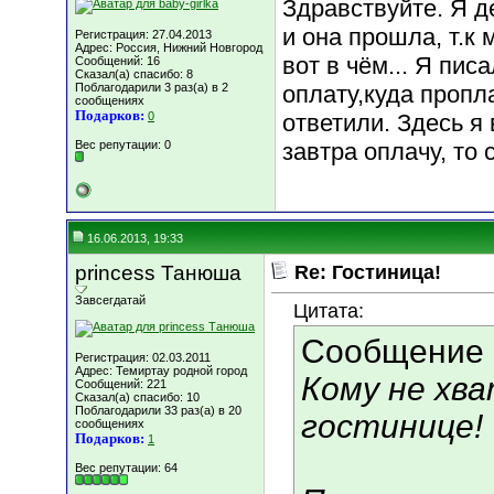
Здравствуйте. Я д
и она прошла, т.к
Регистрация: 27.04.2013
Адрес: Россия, Нижний Новгород
вот в чём... Я пис
Сообщений: 16
Сказал(а) спасибо: 8
Поблагодарили 3 раз(а) в 2
оплату,куда пропла
сообщениях
Подарков:
0
ответили. Здесь я
Вес репутации:
0
завтра оплачу, то
16.06.2013, 19:33
princess Танюша
Re: Гостиница!
Завсегдатай
Цитата:
Сообщение
Регистрация: 02.03.2011
Адрес: Темиртау родной город
Кому не хв
Сообщений: 221
Сказал(а) спасибо: 10
Поблагодарили 33 раз(а) в 20
гостинице!
сообщениях
Подарков:
1
Вес репутации:
64