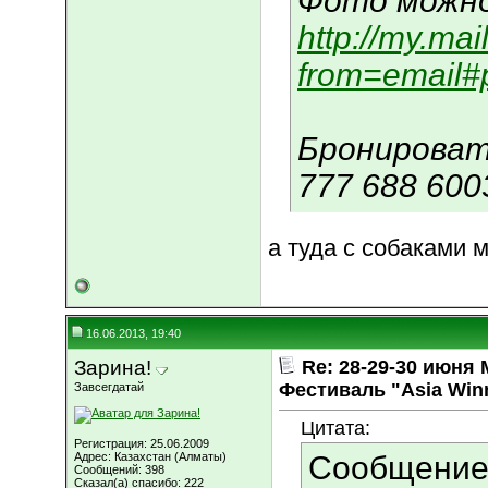
Фото можно
http://my.mail
from=email#
Бронироват
777 688 600
а туда с собаками 
16.06.2013, 19:40
Зарина!
Re: 28-29-30 июн
Фестиваль "Asia Win
Завсегдатай
Цитата:
Регистрация: 25.06.2009
Адрес: Казахстан (Алматы)
Сообщение
Сообщений: 398
Сказал(а) спасибо: 222