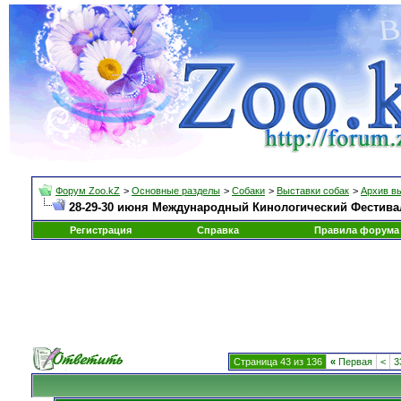
Форум Zoo.kZ
>
Основные разделы
>
Собаки
>
Выставки собак
>
Архив в
28-29-30 июня Международный Кинологический Фестиваль
Регистрация
Справка
Правила форума
Страница 43 из 136
«
Первая
<
3