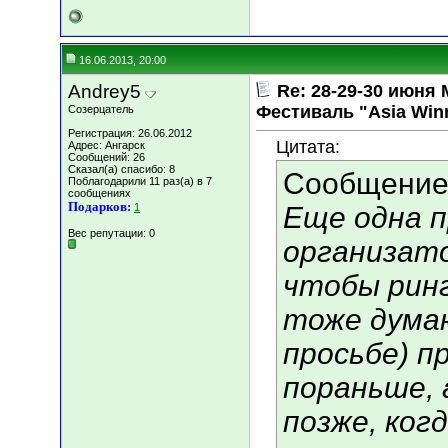
16.06.2013, 20:00
Andrey5
Re: 28-29-30 июн
Фестиваль "Asia Win
Созерцатель
Регистрация: 26.06.2012
Цитата:
Адрес: Ангарск
Сообщений: 26
Сказал(а) спасибо: 8
Сообщение
Поблагодарили 11 раз(а) в 7
сообщениях
Подарков:
1
Еще одна п
Вес репутации:
0
организато
чтобы ринг
тоже дума
просьбе) п
пораньше, 
позже, когд