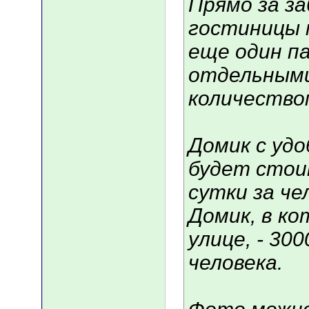
Прямо за з
гостиницы 
еще один п
отдельными
количество
Домик с уд
будет стои
сутки за че
Домик, в к
улице, - 30
человека.