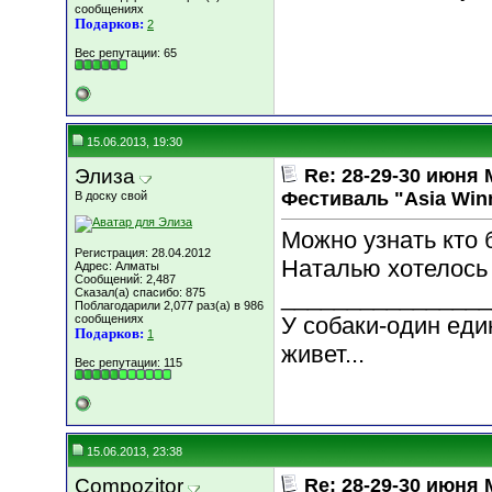
сообщениях
Подарков:
2
Вес репутации:
65
15.06.2013, 19:30
Элиза
Re: 28-29-30 июн
Фестиваль "Asia Win
В доску свой
Можно узнать кто
Регистрация: 28.04.2012
Наталью хотелось 
Адрес: Алматы
Сообщений: 2,487
________________
Сказал(а) спасибо: 875
Поблагодарили 2,077 раз(а) в 986
сообщениях
У собаки-один еди
Подарков:
1
живет...
Вес репутации:
115
15.06.2013, 23:38
Compozitor
Re: 28-29-30 июн