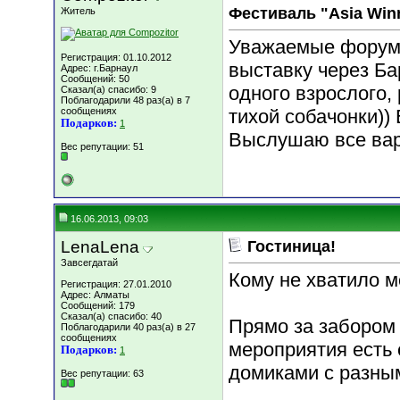
Фестиваль "Asia Win
Житель
Уважаемые форумч
Регистрация: 01.10.2012
выставку через Ба
Адрес: г.Барнаул
Сообщений: 50
одного взрослого,
Сказал(а) спасибо: 9
Поблагодарили 48 раз(а) в 7
сообщениях
тихой собачонки))
Подарков:
1
Выслушаю все вар
Вес репутации:
51
16.06.2013, 09:03
LenaLena
Гостиница!
Завсегдатай
Кому не хватило м
Регистрация: 27.01.2010
Адрес: Алматы
Сообщений: 179
Сказал(а) спасибо: 40
Прямо за забором
Поблагодарили 40 раз(а) в 27
сообщениях
мероприятия есть
Подарков:
1
домиками с разным
Вес репутации:
63