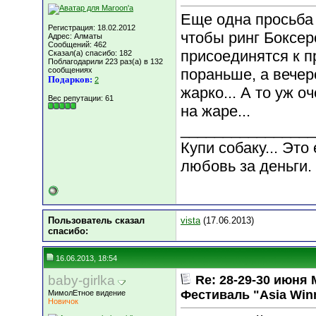
Еще одна просьба 
Регистрация: 18.02.2012
чтобы ринг Боксер
Адрес: Алматы
Сообщений: 462
присоединятся к п
Сказал(а) спасибо: 182
Поблагодарили 223 раз(а) в 132
сообщениях
пораньше, а вечер
Подарков:
2
жарко... А то уж 
Вес репутации:
61
на жаре...
________________
Купи собаку... Эт
любовь за деньги.
Пользователь сказал
vista
(17.06.2013)
cпасибо:
16.06.2013, 18:54
baby-girlka
Re: 28-29-30 июн
Фестиваль "Asia Win
МимолЕтное видение
Новичок