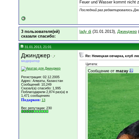
Feuer und Wasser kommt nicht z
Последний раз редактировалось Джи
3 пользователя(ей)
lady di
(31.01.2013),
Джинджер
(
сказали cпасибо:
31.01.2013, 21:01
Джинджер
Re: Немецкая овчарка, клуб л
модератор
Цитата:
Сообщение от
mazay
Регистрация: 02.12.2005
Адрес: Алматы, Казахстан
Сообщений: 10,249
Сказал(а) спасибо: 1,995
Поблагодарили 2,874 раз(а) в
1,471 сообщениях
Подарков:
13
Вес репутации:
230