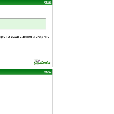
#
9961
отрю на ваши занятия и вижу что
#
9962