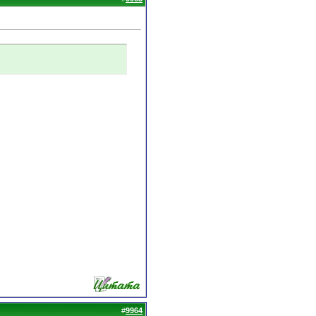
#
9964