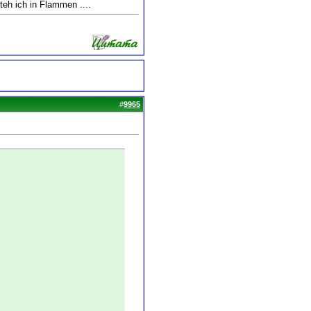
eh ich in Flammen ....
#
9965