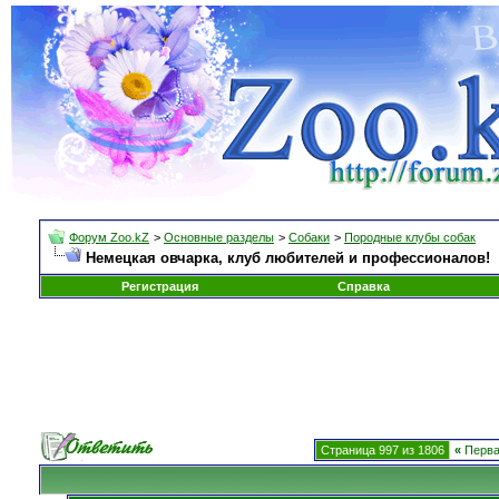
Форум Zoo.kZ
>
Основные разделы
>
Собаки
>
Породные клубы собак
Немецкая овчарка, клуб любителей и профессионалов!
Регистрация
Справка
Страница 997 из 1806
«
Перв