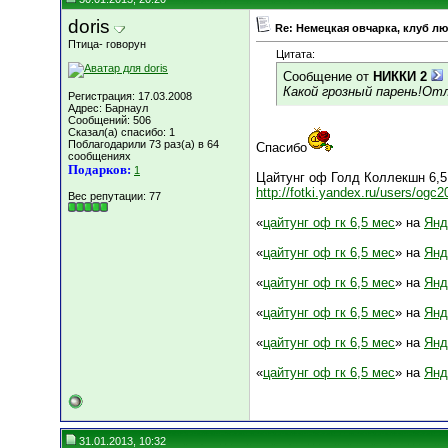
doris
Re: Немецкая овчарка, клуб л
Птица- говорун
Цитата:
Сообщение от
НИККИ 2
Какой грозный парень!От
Регистрация: 17.03.2008
Адрес: Барнаул
Сообщений: 506
Сказал(а) спасибо: 1
Поблагодарили 73 раз(а) в 64
Спасибо
сообщениях
Подарков:
1
Цайтунг оф Голд Коллекшн 6,5
http://fotki.yandex.ru/users/ogc
Вес репутации:
77
«
цайтунг оф гк 6,5 мес
» на
Янд
«
цайтунг оф гк 6,5 мес
» на
Янд
«
цайтунг оф гк 6,5 мес
» на
Янд
«
цайтунг оф гк 6,5 мес
» на
Янд
«
цайтунг оф гк 6,5 мес
» на
Янд
«
цайтунг оф гк 6,5 мес
» на
Янд
31.01.2013, 10:32