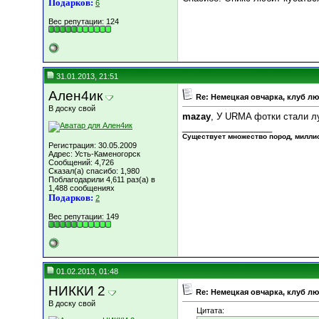
Подарков:
6
Вес репутации:
124
31.01.2013, 21:51
Ален4ик
Re: Немецкая овчарка, клуб л
В доску свой
mazay
, У URMA фотки стали л
__________________
Существует множество пород, миллион
Регистрация: 30.05.2009
Адрес: Усть-Каменогорск
Сообщений: 4,726
Сказал(а) спасибо: 1,980
Поблагодарили 4,611 раз(а) в
1,488 сообщениях
Подарков:
2
Вес репутации:
149
01.02.2013, 01:48
НИККИ 2
Re: Немецкая овчарка, клуб л
В доску свой
Цитата: