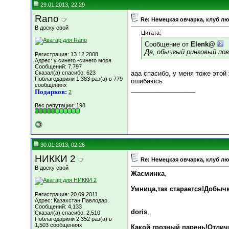
29.01.2013, 22:29
Rano
Re: Немецкая овчарка, клуб л
В доску свой
Цитата:
Сообщение от
Elenk@
Да, обычгый ринговый по
Регистрация: 13.12.2008
Адрес: у синего -синего моря
Сообщений: 7,797
Сказал(а) спасибо: 623
ааа спасибо, у меня тоже этой
Поблагодарили 1,383 раз(а) в 779
ошибаюсь
сообщениях
__________________
Подарков:
2
Вес репутации:
198
30.01.2013, 02:26
НИККИ 2
Re: Немецкая овчарка, клуб л
В доску свой
Жасминка
,
Умница,так старается!Добыч
Регистрация: 20.09.2011
Адрес: Казахстан,Павлодар.
Сообщений: 4,133
doris
,
Сказал(а) спасибо: 2,510
Поблагодарили 2,352 раз(а) в
1,503 сообщениях
Какой грозный парень!Отличн