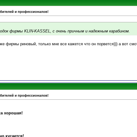
юбителей и профессионалов!
водок фирмы KLIN-KASSEL, с очень причным и надежным карабином.
 же фирмы риновый, только мне все кажется что он порвется))) а вот см
юбителей и профессионалов!
ка хорошая!
о кусается!