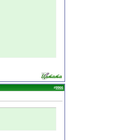
#
9966