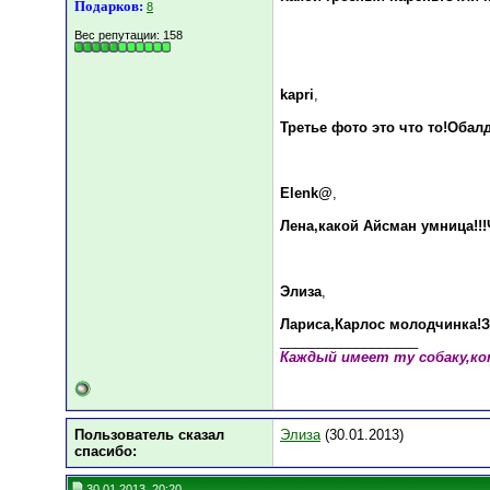
Подарков:
8
Вес репутации:
158
kapri
,
Третье фото это что то!Обалд
Elenk@
,
Лена,какой Айсман умница!!!
Элиза
,
Лариса,Карлос молодчинка!З
__________________
Каждый имеет ту собаку,к
Пользователь сказал
Элиза
(30.01.2013)
cпасибо:
30.01.2013, 20:20