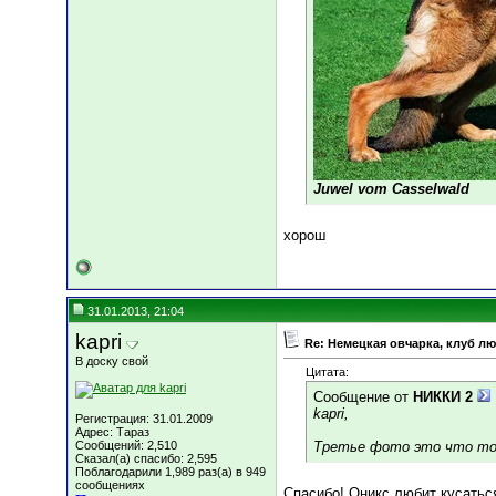
Juwel vom Casselwald
хорош
31.01.2013, 21:04
kapri
Re: Немецкая овчарка, клуб л
В доску свой
Цитата:
Сообщение от
НИККИ 2
kapri,
Регистрация: 31.01.2009
Адрес: Тараз
Сообщений: 2,510
Третье фото это что то
Сказал(а) спасибо: 2,595
Поблагодарили 1,989 раз(а) в 949
сообщениях
Спасибо! Оникс любит кусаться