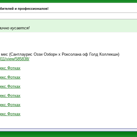
юбителей и профессионалов!
лично кусается!
 мес (Сантлаурис Оззи Озборн х Роксолана оф Голд Коллекшн)
2011/view/585838/
екс.Фотках
екс.Фотках
екс.Фотках
екс.Фотках
екс.Фотках
екс.Фотках