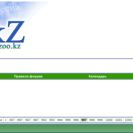
Правила форума
Календарь
ая
<
497
897
947
987
992
993
994
995
996
997
998
999
1000
1001
1002