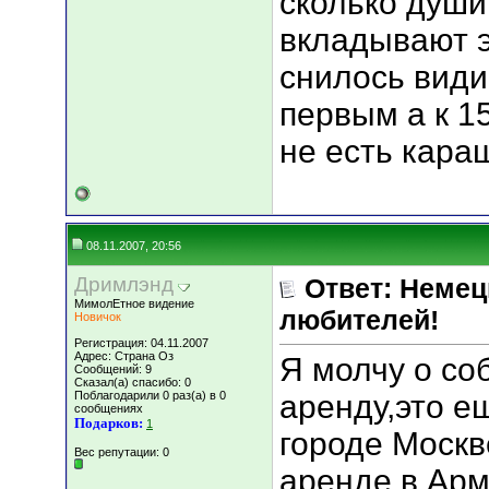
сколько души
вкладывают э
снилось види
первым а к 1
не есть кара
08.11.2007, 20:56
Дримлэнд
Ответ: Немец
МимолЕтное видение
любителей!
Новичок
Регистрация: 04.11.2007
Адрес: Страна Оз
Я молчу о со
Сообщений: 9
Сказал(а) спасибо: 0
Поблагодарили 0 раз(а) в 0
аренду,это е
сообщениях
Подарков:
1
городе Москв
Вес репутации:
0
аренде в Арм