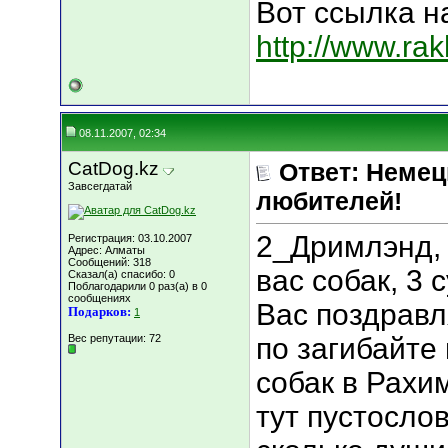
Вот ссылка н
http://www.ra
08.11.2007, 02:34
CatDog.kz
Ответ: Немец
Завсегдатай
любителей!
2_Дримлэнд, 
Регистрация: 03.10.2007
Адрес: Алматы
Сообщений: 318
вас собак, 3 с
Сказал(а) спасибо: 0
Поблагодарили 0 раз(а) в 0
сообщениях
Вас поздравл
Подарков:
1
Вес репутации:
72
по загибайте
собак в Рахи
тут пустосло