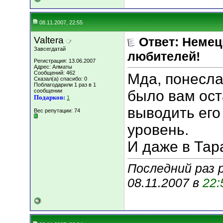
08.11.2007, 22:55
Valtera
Ответ: Немец
Завсегдатай
любителей!
Регистрация: 13.06.2007
Адрес: Алматы
Сообщений: 462
Мда, понесла
Сказал(а) спасибо: 0
Поблагодарили 1 раз в 1
сообщении
было вам ост
Подарков:
1
выводить ег
Вес репутации:
74
уровень.
И даже в Тар
Последний раз р
08.11.2007 в
22: