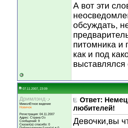
А вот эти сл
неосведомлен
обсуждать, н
предваритель
питомника и п
как и под как
выставлялся 
07.11.2007, 23:09
Дримлэнд
Ответ: Немец
МимолЕтное видение
любителей!
Новичок
Регистрация: 04.11.2007
Адрес: Страна Оз
Девочки,вы ч
Сообщений: 9
Сказал(а) спасибо: 0
Поблагодарили 0 раз(а) в 0