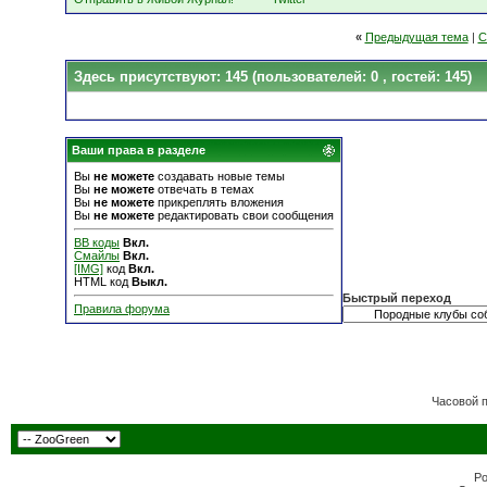
«
Предыдущая тема
|
С
Здесь присутствуют: 145
(пользователей: 0 , гостей: 145)
Ваши права в разделе
Вы
не можете
создавать новые темы
Вы
не можете
отвечать в темах
Вы
не можете
прикреплять вложения
Вы
не можете
редактировать свои сообщения
BB коды
Вкл.
Смайлы
Вкл.
[IMG]
код
Вкл.
HTML код
Выкл.
Быстрый переход
Правила форума
Часовой 
Po