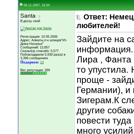
06.11.2007, 19:34
Santa
Ответ: Немец
В доску свой
любителей!
Зайдите на с
Регистрация: 10.05.2006
Адрес: Алматы,п-к шпицев"Из
Дома Натальи"
информация. 
Сообщений: 13,857
Сказал(а) спасибо: 5,577
Поблагодарили 5,930 раз(а) в
Лира , Фанта
3,396 сообщениях
Подарков:
13
то упустила.
Вес репутации:
289
проще - зайд
Германии), и 
Зигерам.К сл
другие собак
повести туда
много усилий 