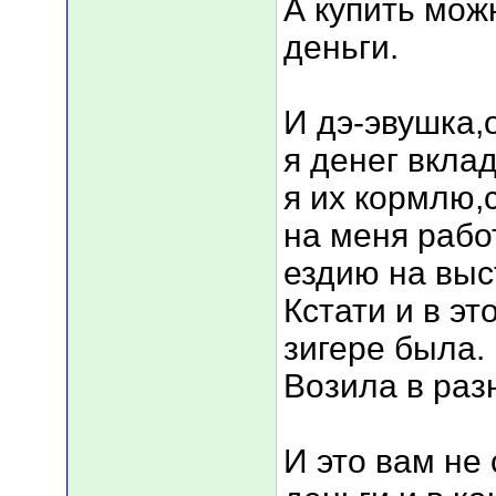
А купить мож
деньги.
И дэ-эвушка,
я денег вкла
я их кормлю,
на меня работ
ездию на выс
Кстати и в эт
зигере была.
Возила в разн
И это вам не