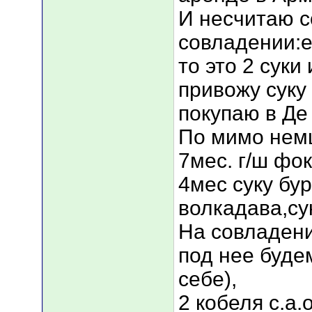
И несчитаю с
совладении:е
то это 2 суки
привожу суку
покупаю в Де
По мимо немц
7мес. г/ш фо
4мес суку бу
волкадава,сук
На совладени
под нее буде
себе),
2 кобеля с.а.о