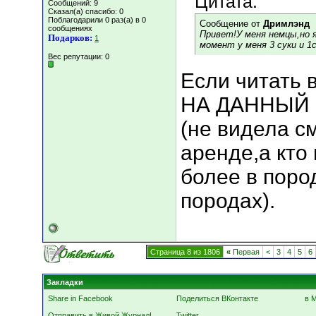
Цитата:
Сообщений: 9
Сказал(а) спасибо: 0
Поблагодарили 0 раз(а) в 0
Сообщение от
Дримлэнд
сообщениях
Привет!У меня немцы,но я
Подарков:
1
момент у меня 3 суки и 1
Вес репутации:
0
Если читать 
НА ДАННЫЙ
(не видела с
аренде,а кто
более в пород
породах).
Страница 8 из 1806
«
Первая
<
3
4
5
6
Закладки
Share in Facebook
Поделиться ВКонтакте
в 
Отправить в Живой Журнал!
Twitter