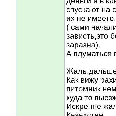
деньги и в ка
спускают на 
их не имеете.
( сами начал
зависть,это 
заразна).
А вдуматься 
Жаль,дальше 
Как вижу ра
питомник нем
куда то выезж
Искренне жа
Казахстан.