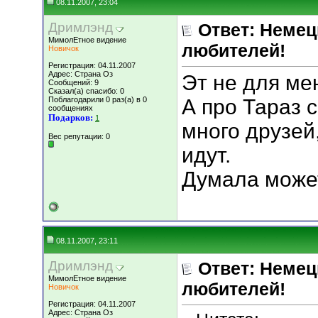
08.11.2007, 23:04
Дримлэнд
Ответ: Немец
МимолЕтное видение
любителей!
Новичок
Регистрация: 04.11.2007
Адрес: Страна Оз
Эт не для ме
Сообщений: 9
Сказал(а) спасибо: 0
Поблагодарили 0 раз(а) в 0
А про Тараз 
сообщениях
Подарков:
1
много друзей
Вес репутации:
0
идут.
Думала может
08.11.2007, 23:11
Дримлэнд
Ответ: Немец
МимолЕтное видение
любителей!
Новичок
Регистрация: 04.11.2007
Адрес: Страна Оз