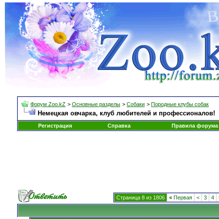
Форум Zoo.kZ
>
Основные разделы
>
Собаки
>
Породные клубы собак
Немецкая овчарка, клуб любителей и профессионалов!
Регистрация
Справка
Правила форума
Страница 8 из 1806
«
Первая
<
3
4