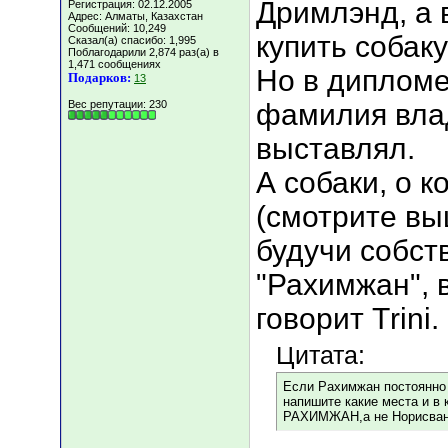
Дримлэнд, а 
Регистрация: 02.12.2005
Адрес: Алматы, Казахстан
Сообщений: 10,249
купить собаку
Сказал(а) спасибо: 1,995
Поблагодарили 2,874 раз(а) в
1,471 сообщениях
Но в дипломе
Подарков:
13
Вес репутации:
230
фамилия вла
выставлял.
А собаки, о к
(смотрите вы
будучи собст
"Рахимжан", 
говорит Тrini.
Цитата:
Если Рахимжан постоянно 
напишите какие места и в 
РАХИМЖАН,а не Норисванд