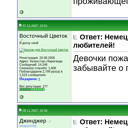
проживающег
07.11.2007, 23:51
Восточный Цветок
Ответ: Немец
В доску свой
любителей!
Девочки пожа
Регистрация: 20.08.2005
Адрес: Казахстан,г.Караганда
Сообщений: 14,246
забывайте о 
Сказал(а) спасибо: 1,608
Поблагодарили 2,799 раз(а) в
1,523 сообщениях
Подарков:
4
Вес репутации:
277
08.11.2007, 02:06
Джинджер
Ответ: Немец
модератор