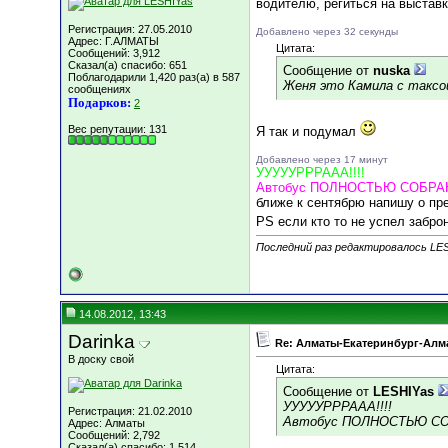
водителю, региться на выставку
Регистрация: 27.05.2010
Добавлено через 32 секунды
Адрес: Г.АЛМАТЫ
Цитата:
Сообщений: 3,912
Сказал(а) спасибо: 651
Сообщение от
nuska
Поблагодарили 1,420 раз(а) в 587
Женя это Камила с таксой
сообщениях
Подарков:
2
Вес репутации:
131
Я так и подумал
Добавлено через 17 минут
УУУУУРРРААА!!!!
Автобус ПОЛНОСТЬЮ СОБРАН!
ближе к сентябрю напишу о пре
PS если кто то не успел забро
Последний раз редактировалось LES
14.08.2012, 13:43
Darinka
Re: Алматы-Екатеринбург-Алма
В доску свой
Цитата:
Сообщение от
LESHIYas
УУУУУРРРААА!!!!
Регистрация: 21.02.2010
Автобус ПОЛНОСТЬЮ СОБ
Адрес: Алматы
Сообщений: 2,792
Сказал(а) спасибо: 1,514