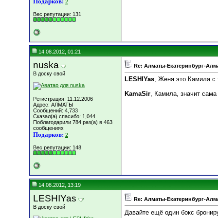
Подарков:
2
Вес репутации:
131
14.08.2012, 01:21
nuska
Re: Алматы-Екатеринбург-Алма
В доску свой
LESHIYas
, Женя это Камила с 
KamaSir
, Камила, значит сама
Регистрация: 11.12.2006
Адрес: АЛМАТЫ
Сообщений: 4,733
Сказал(а) спасибо: 1,044
Поблагодарили 784 раз(а) в 463
сообщениях
Подарков:
2
Вес репутации:
148
14.08.2012, 13:19
LESHIYas
Re: Алматы-Екатеринбург-Алма
В доску свой
Давайте ещё один бокс бронир