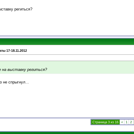
ыставку региться?
ты 17-18.11.2012
е на выставку региться?
о не спрыгнул...
Страница 3 из 16
<
1
2