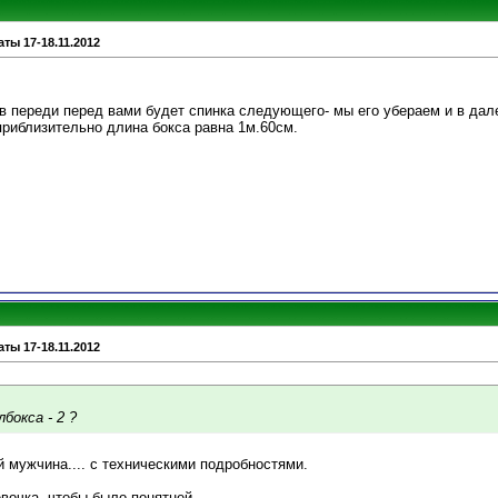
ты 17-18.11.2012
, в переди перед вами будет спинка следующего- мы его убераем и в да
 приблизительно длина бокса равна 1м.60см.
ты 17-18.11.2012
лбокса - 2 ?
 мужчина.... с техническими подробностями.
вочка, чтобы было понятней.