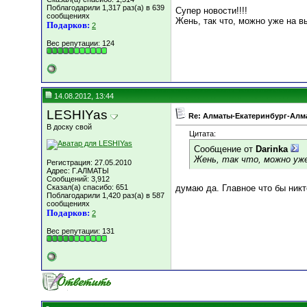
Поблагодарили 1,317 раз(а) в 639
Супер новости!!!!
сообщениях
Жень, так что, можно уже на в
Подарков:
2
Вес репутации:
124
14.08.2012, 13:44
LESHIYas
Re: Алматы-Екатеринбург-Алма
В доску свой
Цитата:
Сообщение от
Darinka
Жень, так что, можно уж
Регистрация: 27.05.2010
Адрес: Г.АЛМАТЫ
Сообщений: 3,912
Сказал(а) спасибо: 651
думаю да. Главное что бы никт
Поблагодарили 1,420 раз(а) в 587
сообщениях
Подарков:
2
Вес репутации:
131