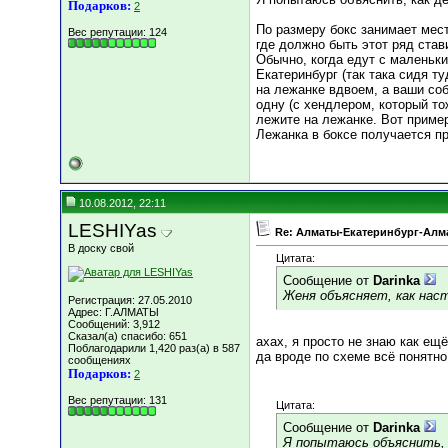
Подарков:
2
По размеру бокс занимает мест
Вес репутации:
124
где должно быть этот ряд стави
Обычно, когда едут с маленьки
Екатеринбург (так така сидя ту
на лежанке вдвоем, а ваши соб
одну (с хендлером, который то
лежите на лежанке. Вот пример
Лежанка в боксе получается пр
10.08.2012, 22:11
LESHIYas
Re: Алматы-Екатеринбург-Алма
В доску свой
Цитата:
Сообщение от
Darinka
Женя объясняет, как наст
Регистрация: 27.05.2010
Адрес: Г.АЛМАТЫ
Сообщений: 3,912
Сказал(а) спасибо: 651
ахах, я просто не знаю как ещ
Поблагодарили 1,420 раз(а) в 587
да вроде по схеме всё понятно.
сообщениях
Подарков:
2
Вес репутации:
131
Цитата:
Сообщение от
Darinka
Я попытаюсь объяснить, 