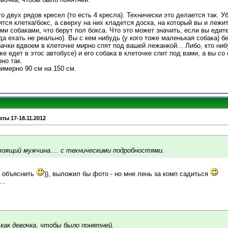
о двух рядов кресел (то есть 4 кресла). Технически это делается так. У
тся клетка/бокс, а сверху на них кладется доска, на который вы и лежит
ми собаками, что берут пол бокса. Что это может значить, если вы едите
да ехать не реально). Вы с кем нибудь (у кого тоже маленькая собака) б
ачки вдвоем в клеточке мирно спят под вашей лежанкой... Либо, кто ни
же едет в этос автобусе) и его собака в клеточке спит под вами, а вы с
но так.
имерно 90 см на 150 см.
ты 17-18.11.2012
оящий мужчина.... с техническими подробностями.
ё объяснить
)), выложил бы фото - но мне лень за комп садиться
..
как девочка, чтобы было понятней.