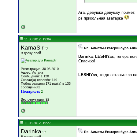
Ага, девушка девушку поймёт,
ps прикольная аватарка
11.08.2012, 19:04
KamaSir
Re: Алматы-Екатеринбург-Алма
В доску свой
Darinka
,
LESHIYas
, теперь пон
Спасибо!
Регистрация: 30.06.2010
Адрес: Астана
LESHIYas
, тогда оставьте за н
Сообщений: 1,120
Сказал(а) спасибо: 149
Поблагодарили 171 раз(а) в 133
сообщениях
Подарков:
2
Вес репутации:
92
11.08.2012, 19:27
Darinka
Re: Алматы-Екатеринбург-Алма
В доску свой