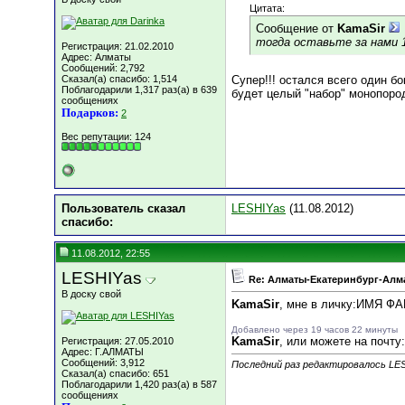
Цитата:
Сообщение от
KamaSir
тогда оставьте за нами 1
Регистрация: 21.02.2010
Адрес: Алматы
Сообщений: 2,792
Сказал(а) спасибо: 1,514
Супер!!! остался всего один бо
Поблагодарили 1,317 раз(а) в 639
будет целый "набор" монопородо
сообщениях
Подарков:
2
Вес репутации:
124
Пользователь сказал
LESHIYas
(11.08.2012)
cпасибо:
11.08.2012, 22:55
LESHIYas
Re: Алматы-Екатеринбург-Алма
В доску свой
KamaSir
, мне в личку:ИМЯ Ф
Добавлено через 19 часов 22 минуты
KamaSir
, или можете на почту
Регистрация: 27.05.2010
Адрес: Г.АЛМАТЫ
Сообщений: 3,912
Последний раз редактировалось LES
Сказал(а) спасибо: 651
Поблагодарили 1,420 раз(а) в 587
сообщениях