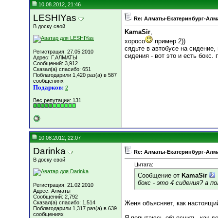
10.08.2012, 21:46
LESHIYas
Re: Алматы-Екатеринбург-Алма
В доску свой
KamaSir
,
хоросо
пример 2))
сядьте в автобусе на сидение
Регистрация: 27.05.2010
сидения - вот это и есть бокс.
Адрес: Г.АЛМАТЫ
Сообщений: 3,912
Сказал(а) спасибо: 651
Поблагодарили 1,420 раз(а) в 587
сообщениях
Подарков:
2
Вес репутации:
131
10.08.2012, 22:07
Darinka
Re: Алматы-Екатеринбург-Алма
В доску свой
Цитата:
Сообщение от
KamaSir
бокс - это 4 сидения? а по
Регистрация: 21.02.2010
Адрес: Алматы
Сообщений: 2,792
Сказал(а) спасибо: 1,514
Женя объясняет, как настоящий
Поблагодарили 1,317 раз(а) в 639
сообщениях
Я попытаюсь объяснить, как де