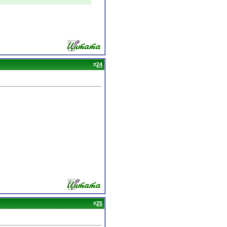
#
24
#
25