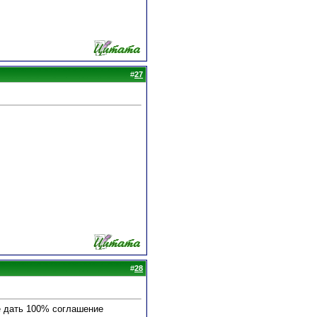
#
27
#
28
е дать 100% соглашение