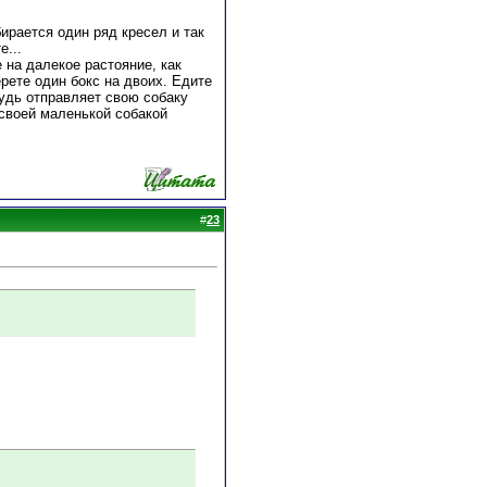
бирается один ряд кресел и так
е...
 на далекое растояние, как
ерете один бокс на двоих. Едите
будь отправляет свою собаку
о своей маленькой собакой
#
23