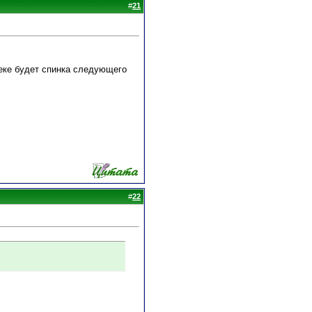
#
21
леке будет спинка следующего
#
22