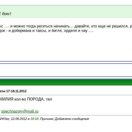
 бокс!
кс .... и можно тогда региться начинать... давайте, кто еще не решился, 
к - и добермана и таксы, и бигля, эрделя и чау.....
ты 17-18.11.2012
АМИЛИЯ кол-во ПОРОДА, тел
:
spechnazgry@mail.ru
HIYas; 12.08.2012 в
18:18
. Причина: Добавлено сообщение