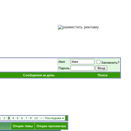
Имя
Запомнить?
Пароль
Сообщения за день
Поиск
1
2
3
4
5
6
7
8
13
>
Последняя
»
Опции темы
Опции просмотра