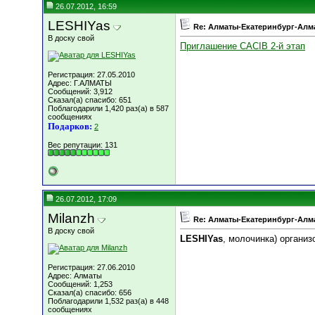
26.07.2012, 16:59
LESHIYas
Re: Алматы-Екатеринбург-Алма
В доску свой
Приглашение СACIB 2-й этап
Регистрация: 27.05.2010
Адрес: Г.АЛМАТЫ
Сообщений: 3,912
Сказал(а) спасибо: 651
Поблагодарили 1,420 раз(а) в 587
сообщениях
Подарков:
2
Вес репутации:
131
26.07.2012, 17:09
Milanzh
Re: Алматы-Екатеринбург-Алма
В доску свой
LESHIYas
, молочинка) органи
Регистрация: 27.06.2010
Адрес: Алматы
Сообщений: 1,253
Сказал(а) спасибо: 656
Поблагодарили 1,532 раз(а) в 448
сообщениях