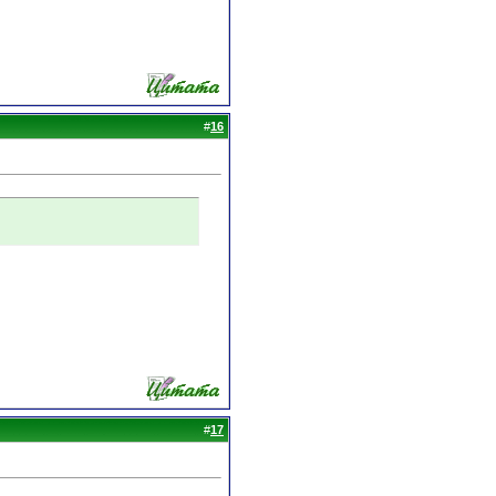
#
16
#
17