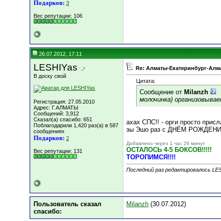
Подарков:
3
Вес репутации:
106
26.07.2012, 17:11
LESHIYas
Re: Алматы-Екатеринбург-Алма
В доску свой
Цитата:
Сообщение от
Milanzh
молочинка) организовывае
Регистрация: 27.05.2010
Адрес: Г.АЛМАТЫ
Сообщений: 3,912
Сказал(а) спасибо: 651
ахах СПС!! - орги просто прис
Поблагодарили 1,420 раз(а) в 587
зы Эшо раз с ДНЁМ РОЖДЕНИЯ
сообщениях
Подарков:
2
Добавлено через 1 час 26 минут
ОСТАЛОСЬ 4-5 БОКСОВ!!!!!
Вес репутации:
131
ТОРОПИМСЯ!!!!
Последний раз редактировалось LES
Пользователь сказал
Milanzh
(30.07.2012)
cпасибо: