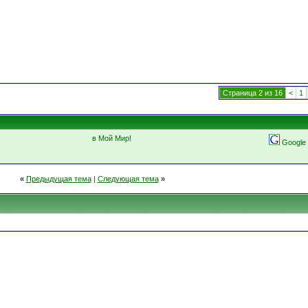
Страница 2 из 16
<
1
в Мой Мир!
Google
«
Предыдущая тема
|
Следующая тема
»