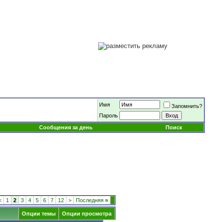
Имя
Запомнить?
Пароль
Сообщения за день
Поиск
<
1
2
3
4
5
6
7
12
>
Последняя
»
Опции темы
Опции просмотра