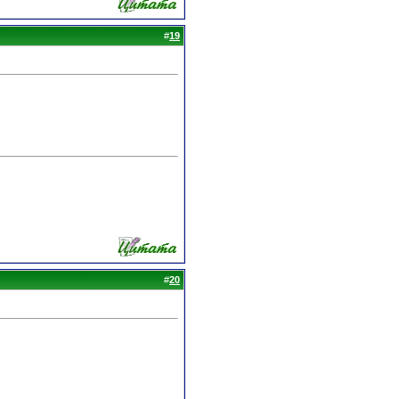
#
19
#
20