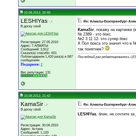
10.08.2012, 20:40
LESHIYas
Re: Алматы-Екатеринбург-Алма
В доску свой
KamaSir
, покажу на картинке (
№ 2389 - это бокс.
№2 3 11 12- это супер бокс
Регистрация: 27.05.2010
А Пол бокса это значит что в 
Адрес: Г.АЛМАТЫ
так понятнее?
Сообщений: 3,912
Сказал(а) спасибо: 651
Поблагодарили 1,420 раз(а) в 587
Последний раз редактировалось LES
сообщениях
Подарков:
2
Вес репутации:
131
10.08.2012, 21:42
KamaSir
Re: Алматы-Екатеринбург-Алма
В доску свой
LESHIYas
, блин, не сочтите за
Регистрация: 30.06.2010
Адрес: Астана
Сообщений: 1,120