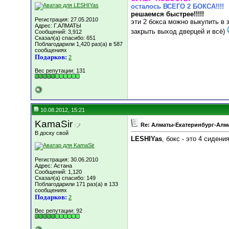
осталось ВСЕГО 2 БОКСА!!!!
решаемся быстрее!!!!!
Регистрация: 27.05.2010
эти 2 бокса можно выкупить в з
Адрес: Г.АЛМАТЫ
закрыть выход дверцей и всё)
Сообщений: 3,912
Сказал(а) спасибо: 651
Поблагодарили 1,420 раз(а) в 587
сообщениях
Подарков:
2
Вес репутации:
131
10.08.2012, 15:21
KamaSir
Re: Алматы-Екатеринбург-Алма
В доску свой
LESHIYas
, бокс - это 4 сидени
Регистрация: 30.06.2010
Адрес: Астана
Сообщений: 1,120
Сказал(а) спасибо: 149
Поблагодарили 171 раз(а) в 133
сообщениях
Подарков:
2
Вес репутации:
92