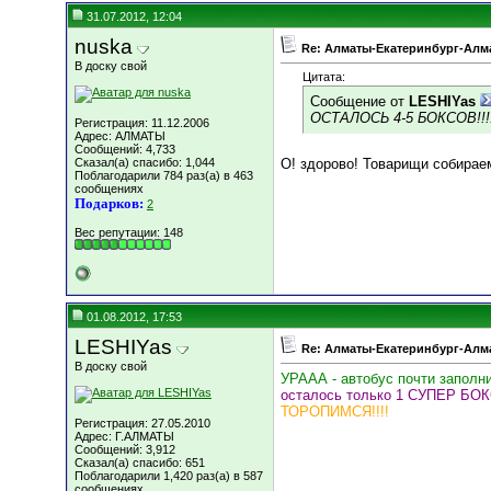
31.07.2012, 12:04
nuska
Re: Алматы-Екатеринбург-Алма
В доску свой
Цитата:
Сообщение от
LESHIYas
ОСТАЛОСЬ 4-5 БОКСОВ!!!!
Регистрация: 11.12.2006
Адрес: АЛМАТЫ
Сообщений: 4,733
Сказал(а) спасибо: 1,044
О! здорово! Товарищи собирае
Поблагодарили 784 раз(а) в 463
сообщениях
Подарков:
2
Вес репутации:
148
01.08.2012, 17:53
LESHIYas
Re: Алматы-Екатеринбург-Алма
В доску свой
УРААА - автобус почти заполни
осталось только 1 СУПЕР БОК
ТОРОПИМСЯ!!!!
Регистрация: 27.05.2010
Адрес: Г.АЛМАТЫ
Сообщений: 3,912
Сказал(а) спасибо: 651
Поблагодарили 1,420 раз(а) в 587
сообщениях