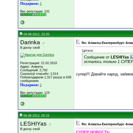
Подарков:
2
Вес репутации:
131
04.08.2012, 22:25
Darinka
Re: Алматы-Екатеринбург-Алма
В доску свой
Цитата:
Сообщение от
LESHIYas
осталось только 1 СУПЕ
Регистрация: 21.02.2010
Адрес: Алматы
Сообщений: 2,792
Сказал(а) спасибо: 1,514
супер!!! Давайте народ, забива
Поблагодарили 1,317 раз(а) в 639
сообщениях
Подарков:
2
Вес репутации:
124
06.08.2012, 00:15
LESHIYas
Re: Алматы-Екатеринбург-Алма
В доску свой
СУПЕР НОВОСТЬ: