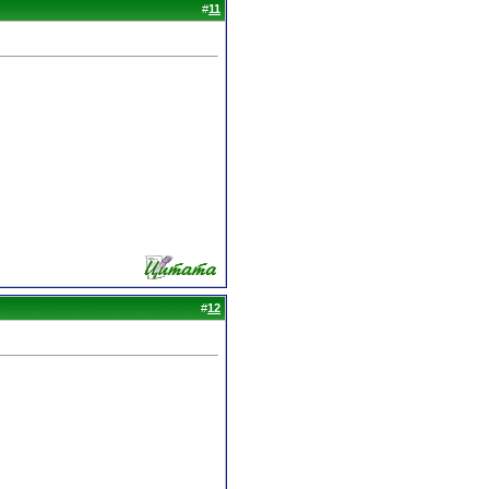
#
11
#
12