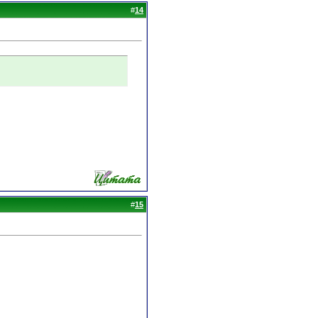
#
14
#
15