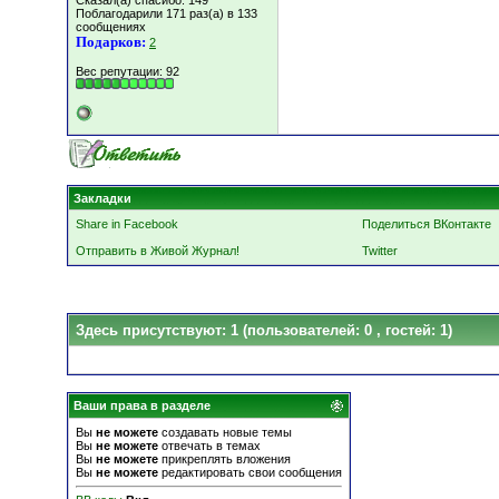
Сказал(а) спасибо: 149
Поблагодарили 171 раз(а) в 133
сообщениях
Подарков:
2
Вес репутации:
92
Закладки
Share in Facebook
Поделиться ВКонтакте
Отправить в Живой Журнал!
Twitter
Здесь присутствуют: 1
(пользователей: 0 , гостей: 1)
Ваши права в разделе
Вы
не можете
создавать новые темы
Вы
не можете
отвечать в темах
Вы
не можете
прикреплять вложения
Вы
не можете
редактировать свои сообщения