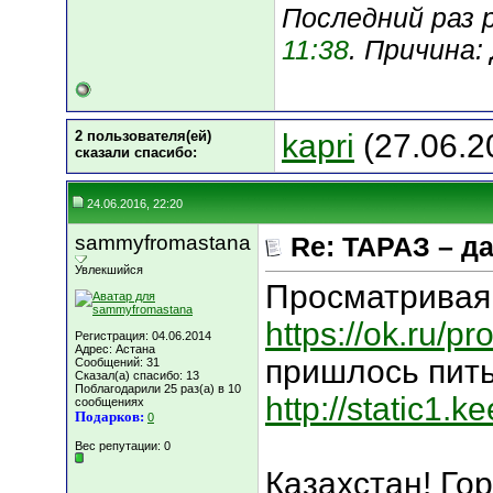
Последний раз 
11:38
. Причина
2 пользователя(ей)
kapri
(27.06.2
сказали cпасибо:
24.06.2016, 22:20
sammyfromastana
Re: ТАРАЗ – д
Увлекшийся
Просматривая 
https://ok.ru/
Регистрация: 04.06.2014
Адрес: Астана
пришлось пить
Сообщений: 31
Сказал(а) спасибо: 13
Поблагодарили 25 раз(а) в 10
http://static1
сообщениях
Подарков:
0
Вес репутации:
0
Казахстан! Гор