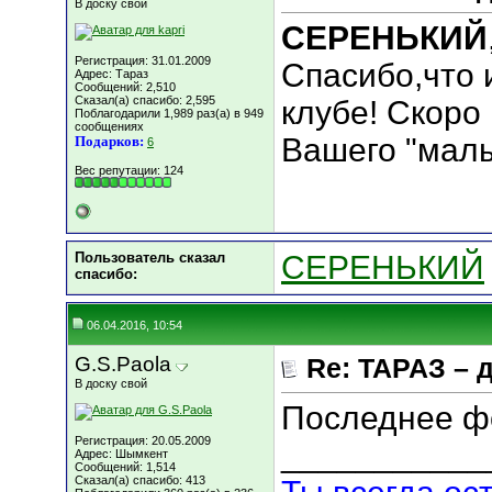
В доску свой
СЕРЕНЬКИЙ
Регистрация: 31.01.2009
Спасибо,что 
Адрес: Тараз
Сообщений: 2,510
Сказал(а) спасибо: 2,595
клубе! Скоро
Поблагодарили 1,989 раз(а) в 949
сообщениях
Вашего "малы
Подарков:
6
Вес репутации:
124
Пользователь сказал
СЕРЕНЬКИЙ
cпасибо:
06.04.2016, 10:54
G.S.Paola
Re: ТАРАЗ – 
В доску свой
Последнее фо
Регистрация: 20.05.2009
___________
Адрес: Шымкент
Сообщений: 1,514
Сказал(а) спасибо: 413