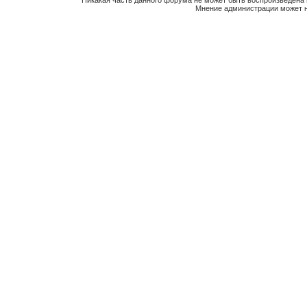
Никакая часть данного форума не может быть воспроизведена 
Мнение администрации может н