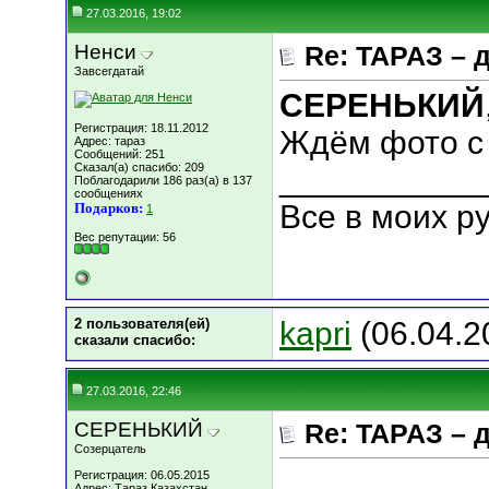
27.03.2016, 19:02
Ненси
Re: ТАРАЗ – 
Завсегдатай
СЕРЕНЬКИЙ
Регистрация: 18.11.2012
Ждём фото с 
Адрес: тараз
Сообщений: 251
Сказал(а) спасибо: 209
___________
Поблагодарили 186 раз(а) в 137
сообщениях
Все в моих ру
Подарков:
1
Вес репутации:
56
2 пользователя(ей)
kapri
(06.04.2
сказали cпасибо:
27.03.2016, 22:46
СЕРЕНЬКИЙ
Re: ТАРАЗ – 
Созерцатель
Регистрация: 06.05.2015
Адрес: Тараз Казахстан