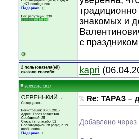
Поблагодарили 2,874 раз(а) в
1,471 сообщениях
традиционно 
Подарков:
13
Вес репутации:
230
знакомых и д
Валентинович
с праздником 
2 пользователя(ей)
kapri
(06.04.2
сказали cпасибо:
28.03.2016, 18:14
СЕРЕНЬКИЙ
Re: ТАРАЗ – 
Созерцатель
Регистрация: 06.05.2015
Адрес: Тараз Казахстан
Сообщений: 25
Добавлено через
Сказал(а) спасибо: 32
Поблагодарили 28 раз(а) в 19
сообщениях
Подарков:
1