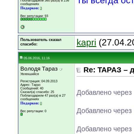
Ты всегда ос
Поблагодарили 360 раз(а) в 236
сообщениях
Подарков:
3
Вес репутации:
93
Пользователь сказал
kapri
(27.04.2
cпасибо:
05.06.2016, 11:16
Володя Тараз
Re: ТАРАЗ – 
Увлекшийся
Регистрация: 04.09.2013
Адрес: Тараз
Сообщений: 40
Добавлено через
Сказал(а) спасибо: 25
Поблагодарили 47 раз(а) в 27
сообщениях
Подарков:
0
Добавлено через 
Вес репутации:
0
Добавлено через 