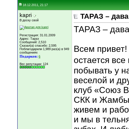
18.12.2011, 21:17
kapri
ТАРАЗ – дава
В доску свой
ТАРАЗ – дава
Регистрация: 31.01.2009
Адрес: Тараз
Сообщений: 2,510
Сказал(а) спасибо: 2,595
Всем привет! 
Поблагодарили 1,989 раз(а) в 949
сообщениях
Подарков:
6
остается все 
Вес репутации:
124
побывать у н
веселой и др
клуб «Союз В
СКК и Жамбы
живем и рабо
и мы в тельн