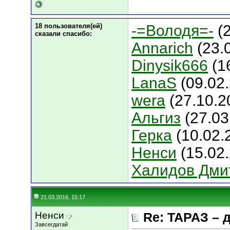
18 пользователя(ей)
-=Володя=-
(2
сказали cпасибо:
Annarich
(23.
Dinysik666
(1
LanaS
(09.02
wera
(27.10.2
Альгиз
(27.03
Герка
(10.02.
Ненси
(15.02
Халидов Дми
21.03.2016, 15:17
Ненси
Re: ТАРАЗ – 
Завсегдатай