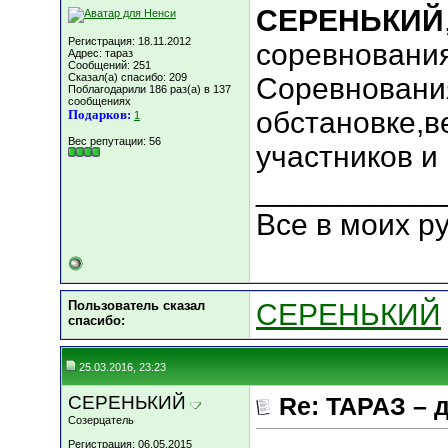
СЕРЕНЬКИЙ
Регистрация: 18.11.2012
соревнования
Адрес: тараз
Сообщений: 251
Сказал(а) спасибо: 209
Соревновани
Поблагодарили 186 раз(а) в 137
сообщениях
обстановке,в
Подарков:
1
Вес репутации:
56
участников и
___________
Все в моих ру
Пользователь сказал
СЕРЕНЬКИЙ
cпасибо:
25.03.2016, 23:23
СЕРЕНЬКИЙ
Re: ТАРАЗ – 
Созерцатель
Регистрация: 06.05.2015