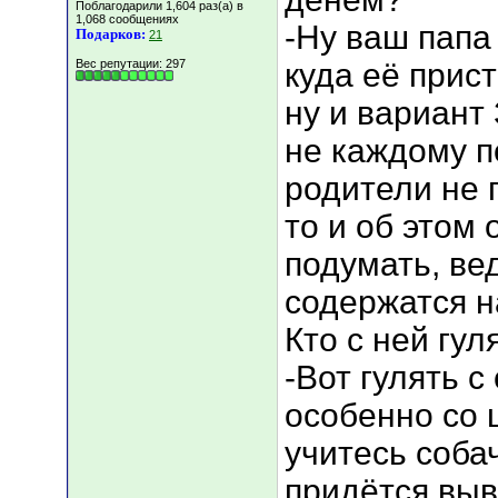
Поблагодарили 1,604 раз(а) в
1,068 сообщениях
-Ну ваш папа
Подарков:
21
Вес репутации:
297
куда её прис
ну и вариант
не каждому п
родители не 
то и об этом
подумать, ве
содержатся на
Кто с ней гул
-Вот гулять с
особенно со 
учитесь соба
придётся выв