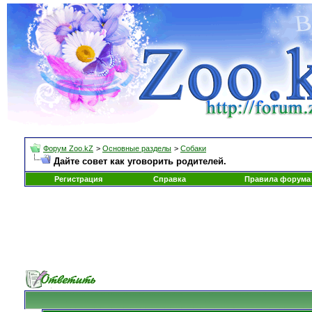
Форум Zoo.kZ
>
Основные разделы
>
Собаки
Дайте совет как уговорить родителей.
Регистрация
Справка
Правила форума