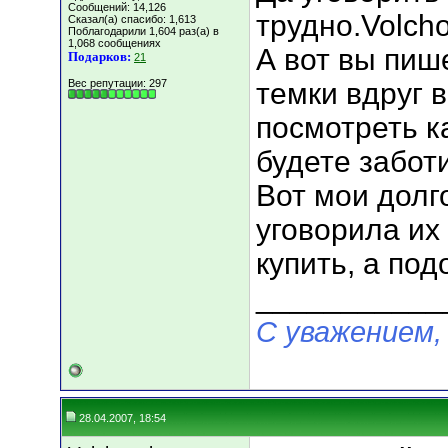
Сообщений: 14,126
трудно.Volch
Сказал(а) спасибо: 1,613
Поблагодарили 1,604 раз(а) в
1,068 сообщениях
А вот вы пиш
Подарков:
21
Вес репутации:
297
темки вдруг 
посмотреть к
будете забот
Вот мои долг
уговорила их 
купить, а под
___________
С уважением,
28.04.2007, 18:54