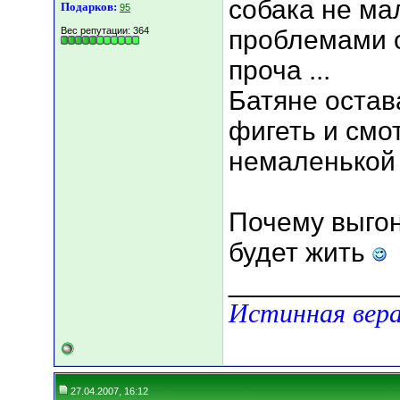
собака не ма
Подарков:
95
Вес репутации:
364
проблемами о
проча ...
Батяне остав
фигеть и смо
немаленькой
Почему выго
будет жить
___________
Истинная вера
27.04.2007, 16:12