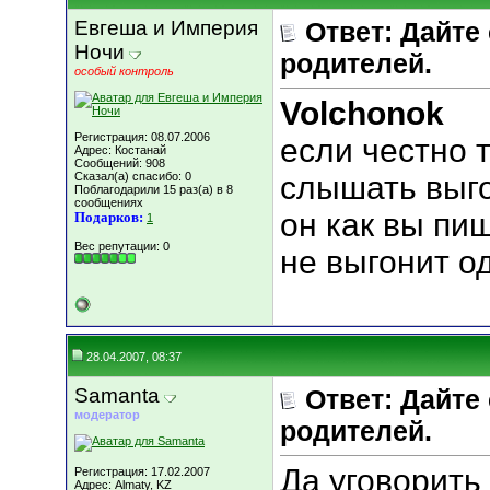
Евгеша и Империя
Ответ: Дайте
Ночи
родителей.
особый контроль
Volchonok
Регистрация: 08.07.2006
если честно 
Адрес: Костанай
Сообщений: 908
Сказал(а) спасибо: 0
слышать выго
Поблагодарили 15 раз(а) в 8
сообщениях
он как вы пи
Подарков:
1
Вес репутации:
0
не выгонит о
28.04.2007, 08:37
Samanta
Ответ: Дайте
модератор
родителей.
Да уговорить
Регистрация: 17.02.2007
Адрес: Almaty, KZ