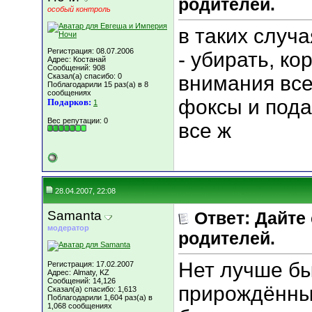
родителей.
особый контроль
в таких случ
Регистрация: 08.07.2006
- убирать, ко
Адрес: Костанай
Сообщений: 908
Сказал(а) спасибо: 0
внимания все
Поблагодарили 15 раз(а) в 8
сообщениях
фоксы и пода
Подарков:
1
Вес репутации:
0
все ж
28.04.2007, 22:08
Samanta
Ответ: Дайте
модератор
родителей.
Нет лучше бы
Регистрация: 17.02.2007
Адрес: Almaty, KZ
Сообщений: 14,126
прирождённый
Сказал(а) спасибо: 1,613
Поблагодарили 1,604 раз(а) в
1,068 сообщениях