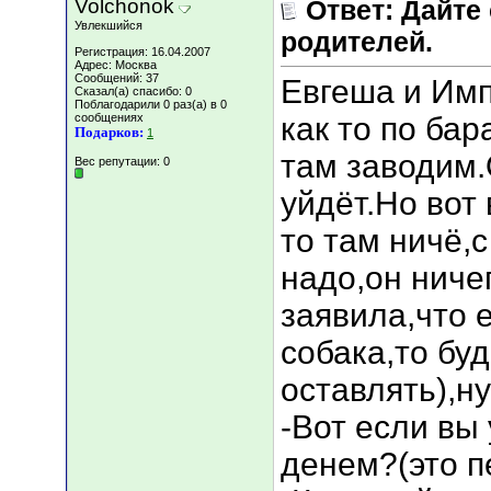
Volchonok
Ответ: Дайте
Увлекшийся
родителей.
Регистрация: 16.04.2007
Адрес: Москва
Сообщений: 37
Евгеша и Им
Сказал(а) спасибо: 0
Поблагодарили 0 раз(а) в 0
сообщениях
как то по бар
Подарков:
1
там заводим.
Вес репутации:
0
уйдёт.Но вот
то там ничё,с
надо,он ниче
заявила,что 
собака,то буд
оставлять),ну
-Вот если вы
денем?(это п