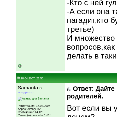
-Кто с ней гу
-А если она т
нагадит,кто 
третье)
И множество 
вопросов,как 
делать в так
28.04.2007, 21:50
Samanta
Ответ: Дайте
модератор
родителей.
Вот если вы 
Регистрация: 17.02.2007
Адрес: Almaty, KZ
Сообщений: 14,126
денем?
Сказал(а) спасибо: 1,613