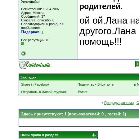
Увлекшийся
родителей.
Регистрация: 16.04.2007
Адрес: Москва
Сообщений: 37
ой ой.Лана на
Сказал(а) спасибо: 0
Поблагодарили 0 раз(а) в 0
сообщениях
другого.Лана
Подарков:
1
помощь!!!
Вес репутации:
0
С
Закладки
Share in Facebook
Поделиться ВКонтакте
в 
Отправить в Живой Журнал!
Twitter
«
Предыдущая тема
|
С
Здесь присутствуют: 1
(пользователей: 0 , гостей: 1)
Ваши права в разделе