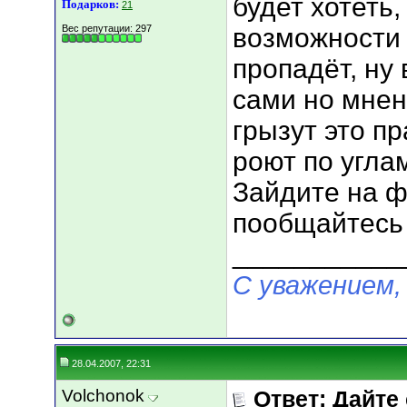
будет хотеть,
Подарков:
21
Вес репутации:
297
возможности 
пропадёт, ну
сами но мнен
грызут это пр
роют по угла
Зайдите на 
пообщайтесь 
___________
С уважением,
28.04.2007, 22:31
Volchonok
Ответ: Дайте