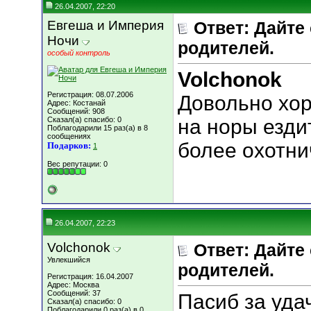
26.04.2007, 22:20
Евгеша и Империя
Ответ: Дайте
Ночи
родителей.
особый контроль
Volchonok
Регистрация: 08.07.2006
Довольно хор
Адрес: Костанай
Сообщений: 908
Сказал(а) спасибо: 0
на норы езди
Поблагодарили 15 раз(а) в 8
сообщениях
более охотни
Подарков:
1
Вес репутации:
0
26.04.2007, 22:23
Volchonok
Ответ: Дайте
Увлекшийся
родителей.
Регистрация: 16.04.2007
Адрес: Москва
Сообщений: 37
Пасиб за уда
Сказал(а) спасибо: 0
Поблагодарили 0 раз(а) в 0