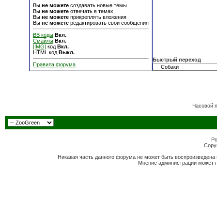
Вы
не можете
создавать новые темы
Вы
не можете
отвечать в темах
Вы
не можете
прикреплять вложения
Вы
не можете
редактировать свои сообщения
BB коды
Вкл.
Смайлы
Вкл.
[IMG]
код
Вкл.
HTML код
Выкл.
Быстрый переход
Правила форума
Часовой 
Po
Copyr
Никакая часть данного форума не может быть воспроизведена 
Мнение администрации может н