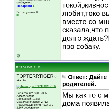
сообщениях
токой,живнос
Подарков:
1
любит,токо в
Вес репутации:
0
вместе со мн
сказала,что 
долго ждать?
про собаку.
27.04.2007, 11:28
TOPTERRTIGER
Ответ: Дайте
aka Lilo
родителей.
Мы как то с 
Регистрация: 23.06.2005
Адрес: Астана
Сообщений: 19,658
дома появила
Сказал(а) спасибо: 2,712
Поблагодарили 5,967 раз(а) в
2,567 сообщениях