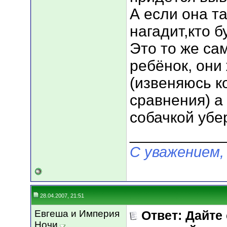
А если она та
нагадит,кто б
Это то же са
ребёнок, они
(извеняюсь к
сравнения) а
собачкой убе
___________
С уважением,
28.04.2007, 21:51
Евгеша и Империя
Ответ: Дайте
Ночи